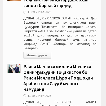
саноат баррасӣ гардид
🕔
11:39, 2.Июл 2026
ДУШАНБЕ, 02.07.2026 /АМИТ «Ховар»/. Дар
Вазорати саноат ва технологияҳои нави
Ҷумҳурии Тоҷикистон бо иштироки ҳайати
ширкати «Al Faisal Holding»-и Давлати Қатар
вохӯрӣ доир гардид, ки дар он дурнамои
рушди ҳамкорӣ баррасӣ шуд, иттилоъ
медиҳад АМИТ «Ховар» бо истинод ба
Вазорати
Матни пурра
▸
Раиси Маҷлиси миллии Маҷлиси
Олии Ҷумҳурии Тоҷикистон бо
Раиси Маҷлиси Шурои Подшоҳии
Арабистони Саудӣ мулоқот
намуданд
🕔
11:10, 2.Июл 2026
ДУШАНБЕ, 02.07.2026 /АМИТ