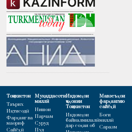
———————————————————-
———————————————————-
Тоҷикистон
Муқаддасоти
Иқдомҳои
Мавзеъҳои
миллӣ
ҷаҳонии
фарҳангию
Таърих
Тоҷикистон
сайёҳӣ
Нишон
Иқтисодӣ
Иқдомҳои
Боғи
Парчам
Фарҳанг ва
байналмилалӣ
миллӣ
маориф
Суруд
дар соҳаи об
Саразм
Сайёҳӣ
Пул