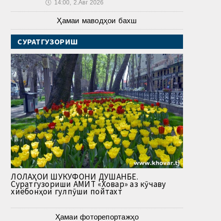
🕔
14:00, 2.Авг 2026
Ҳамаи маводҳои бахш
СУРАТГУЗОРИШ
ЛОЛАҲОИ ШУКУФОНИ ДУШАНБЕ.
Суратгузориши АМИТ «Ховар» аз кӯчаву
хиёбонҳои гулпӯши пойтахт
Ҳамаи фоторепортажҳо