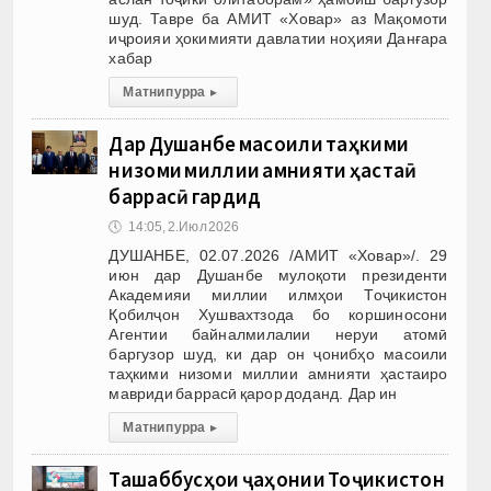
шуд. Тавре ба АМИТ «Ховар» аз Мақомоти
иҷроияи ҳокимияти давлатии ноҳияи Данғара
хабар
Матни пурра
▸
Дар Душанбе масоили таҳкими
низоми миллии амнияти ҳастаӣ
баррасӣ гардид
🕔
14:05, 2.Июл 2026
ДУШАНБЕ, 02.07.2026 /АМИТ «Ховар»/. 29
июн дар Душанбе мулоқоти президенти
Академияи миллии илмҳои Тоҷикистон
Қобилҷон Хушвахтзода бо коршиносони
Агентии байналмилалии неруи атомӣ
баргузор шуд, ки дар он ҷонибҳо масоили
таҳкими низоми миллии амнияти ҳастаиро
мавриди баррасӣ қарор доданд. Дар ин
Матни пурра
▸
Ташаббусҳои ҷаҳонии Тоҷикистон