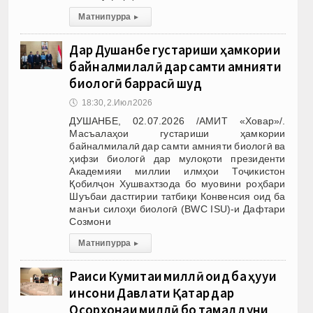
Матни пурра
▸
Дар Душанбе густариши ҳамкории
байналмилалӣ дар самти амнияти
биологӣ баррасӣ шуд
🕔
18:30, 2.Июл 2026
ДУШАНБЕ, 02.07.2026 /АМИТ «Ховар»/.
Масъалаҳои густариши ҳамкории
байналмилалӣ дар самти амнияти биологӣ ва
ҳифзи биологӣ дар мулоқоти президенти
Академияи миллии илмҳои Тоҷикистон
Қобилҷон Хушвахтзода бо муовини роҳбари
Шуъбаи дастгирии татбиқи Конвенсия оид ба
манъи силоҳи биологӣ (BWC ISU)-и Дафтари
Созмони
Матни пурра
▸
Раиси Кумитаи миллӣ оид ба ҳуқуқи
инсони Давлати Қатар дар
Осорхонаи миллӣ бо тамаддуни