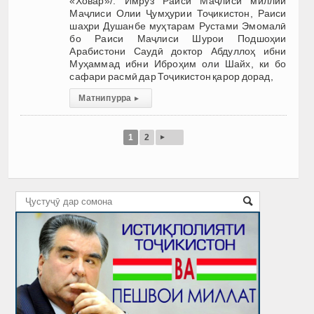
«Ховар»/. Имрӯз Раиси Маҷлиси миллии
Маҷлиси Олии Ҷумҳурии Тоҷикистон, Раиси
шаҳри Душанбе муҳтарам Рустами Эмомалӣ
бо Раиси Маҷлиси Шурои Подшоҳии
Арабистони Саудӣ доктор Абдуллоҳ ибни
Муҳаммад ибни Иброҳим оли Шайх, ки бо
сафари расмӣ дар Тоҷикистон қарор дорад,
Матни пурра
▸
▸
1
2