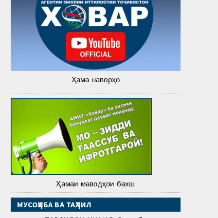
Ҳама наворҳо
Ҳамаи маводҳои бахш
МУСОҲИБА ВА ТАҲЛИЛ