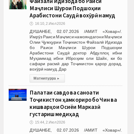
Файзалӣ Идизода бо Раиси
Маҷлиси Шурои Подшоҳии
Арабистони Саудӣ вохӯрӣ намуд
🕔
16:10, 2.Июл 2026
ДУШАНБЕ, 02.07.2026 /АМИТ «Ховар»/.
Имрӯз Раиси Маҷлиси намояндагони Маҷлиси
Олии Ҷумҳурии Тоҷикистон Файзалӣ Идизода
бо Раиси Маҷлиси Шурои Подшоҳии
Арабистони Саудӣ доктор Абдуллоҳ ибни
Муҳаммад ибни Иброҳим оли Шайх, ки бо
сафари расмӣ дар Тоҷикистон қарор дорад,
вохӯрӣ намуд. Дар
Матни пурра
▸
Палатаи савдо ва саноати
Тоҷикистон ҳамкориро бо Чин ва
кишварҳои Осиёи Марказӣ
густариш медиҳад
🕔
15:44, 2.Июл 2026
ДУШАНБЕ, 02.07.2026 /АМИТ «Ховар»/.