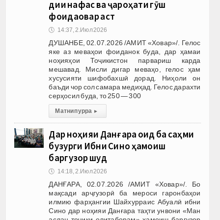
диққи нафас ва ҷароҳати гӯш
фоидаовар аст
🕔
14:37, 2.Июл 2026
ДУШАНБЕ, 02.07.2026 /АМИТ «Ховар»/. Гелос
яке аз меваҳои фоиданок буда, дар ҳамаи
ноҳияҳои Тоҷикистон парвариш карда
мешавад. Мисли дигар меваҳо, гелос ҳам
хусусияти шифобахшӣ дорад. Ниҳоли он
баъди чор сол самара медиҳад. Гелос дарахти
серҳосил буда, то 250 — 300
Матни пурра
▸
Дар ноҳияи Данғара оид ба саҳми
бузурги Ибни Сино ҳамоиш
баргузор шуд
🕔
14:18, 2.Июл 2026
ДАНҒАРА, 02.07.2026 /АМИТ «Ховар»/. Бо
мақсади арҷгузорӣ ба мероси гаронбаҳои
илмию фарҳангии Шайхурраис Абуалӣ ибни
Сино дар ноҳияи Данғара таҳти унвони «Ман
аслан тоҷики олитаборам» ҳамоиш баргузор