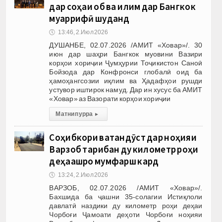
дар соҳаи об ва иқлим дар Бангкок
муаррифӣ шуданд
🕔
13:46, 2.Июл 2026
ДУШАНБЕ, 02.07.2026 /АМИТ «Ховар»/. 30
июн дар шаҳри Бангкок муовини Вазири
корҳои хориҷии Ҷумҳурии Тоҷикистон Саноӣ
Бойзода дар Конфронси глобалӣ оид ба
ҳамоҳангсозии иқлим ва Ҳадафҳои рушди
устувор иштирок намуд. Дар ин хусус ба АМИТ
«Ховар» аз Вазорати корҳои хориҷии
Матни пурра
▸
Соҳибкори ватандӯст дар ноҳияи
Варзоб тақрибан ду километр роҳи
деҳаашро мумфарш кард
🕔
13:24, 2.Июл 2026
ВАРЗОБ, 02.07.2026 /АМИТ «Ховар»/.
Бахшида ба ҷашни 35-солагии Истиқлоли
давлатӣ наздики ду километр роҳи деҳаи
Чорбоғи Ҷамоати деҳоти Чорбоғи ноҳияи