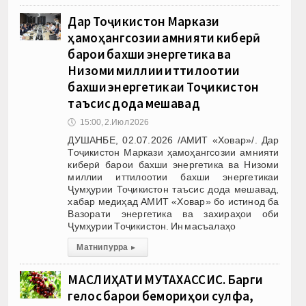
Дар Тоҷикистон Маркази
ҳамоҳангсозии амнияти киберӣ
барои бахши энергетика ва
Низоми миллии иттилоотии
бахши энергетикаи Тоҷикистон
таъсис дода мешавад
🕔
15:00, 2.Июл 2026
ДУШАНБЕ, 02.07.2026 /АМИТ «Ховар»/. Дар
Тоҷикистон Маркази ҳамоҳангсозии амнияти
киберӣ барои бахши энергетика ва Низоми
миллии иттилоотии бахши энергетикаи
Ҷумҳурии Тоҷикистон таъсис дода мешавад,
хабар медиҳад АМИТ «Ховар» бо истинод ба
Вазорати энергетика ва захираҳои оби
Ҷумҳурии Тоҷикистон. Ин масъалаҳо
Матни пурра
▸
МАСЛИҲАТИ МУТАХАССИС. Барги
гелос барои бемориҳои сулфа,