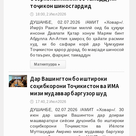
тоҷикон шинос гардид
🕔
18:00, 2.Июл 2026
ДУШАНБЕ, 02.07.2026 /АМИТ «Ховар»/.
Имрӯз Раиси Кумитаи миллӣ оид ба ҳуқуқи
инсони Давлати Қатар хонум Марям бинт
Абдулла Ал-Аттия ҳамроҳ бо ҳайати расмии
худ, ки бо сафари корӣ дар Ҷумҳурии
Тоҷикистон қарор дорад, бо мақсади шиносоӣ
бо таърих, фарҳанг, тамаддун
Матни пурра
▸
Дар Вашингтон бо иштироки
соҳибкорони Тоҷикистон ва ИМА
мизи мудаввар баргузор шуд
🕔
17:40, 2.Июл 2026
ДУШАНБЕ, 02.07.2026 /АМИТ «Ховар»/. 30
июн дар шаҳри Вашингтон дар доираи
машваратҳои сиёсии дуҷониба бо иштироки
соҳибкорони Тоҷикистон ва Иёлоти
Муттаҳидаи Амрико мизи мудаввар баргузор