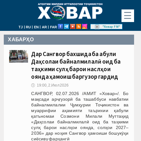
☰
|
|
|
|
"Ховар FM"
TJ
RU
EN
AR
FAR
ХАБАРҲО
Дар Сангвор бахшида ба қабули
Даҳсолаи байналмилалӣ оид ба
таҳкими сулҳ барои наслҳои
оянда ҳамоиш баргузор гардид
🕔
19:00, 2.Июл 2026
САНГВОР, 02.07.2026 /АМИТ «Ховар»/. Бо
мақсади арҷгузорӣ ба ташаббуси навбатии
байналмилалии Ҷумҳурии Тоҷикистон ва
муаррифии аҳамияти таърихии қабули
қатъномаи Созмони Милали Муттаҳид
«Даҳсолаи байналмилалӣ оид ба таҳкими
сулҳ барои наслҳои оянда, солҳои 2027–
2036» дар ноҳия Сангвор ҳамоиши бошукӯҳи
сиёсиву фарҳангӣ