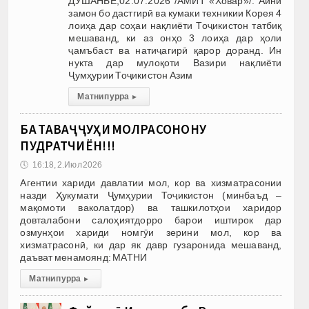
ДУШАНБЕ,02.07.2026 /АМИТ «Ховар»/. Айни
замон бо дастгирӣ ва кумаки техникии Корея 4
лоиҳа дар соҳаи нақлиёти Тоҷикистон татбиқ
мешаванд, ки аз онҳо 3 лоиҳа дар ҳоли
ҷамъбаст ва натиҷагирӣ қарор доранд. Ин
нукта дар мулоқоти Вазири нақлиёти
Ҷумҳурии Тоҷикистон Азим
Матни пурра
▸
БА ТАВАҶҶУҲИ МОЛРАСОНОНУ
ПУДРАТЧИЁН!!!
🕔
16:18, 2.Июл 2026
Агентии хариди давлатии мол, кор ва хизматрасонии
назди Ҳукумати Ҷумҳурии Тоҷикистон (минбаъд –
мақомоти ваколатдор) ва ташкилотҳои харидор
довталабони салоҳиятдорро барои иштирок дар
озмунҳои хариди номгӯи зерини мол, кор ва
хизматрасонӣ, ки дар як давр гузаронида мешаванд,
даъват менамоянд: МАТНИ
Матни пурра
▸