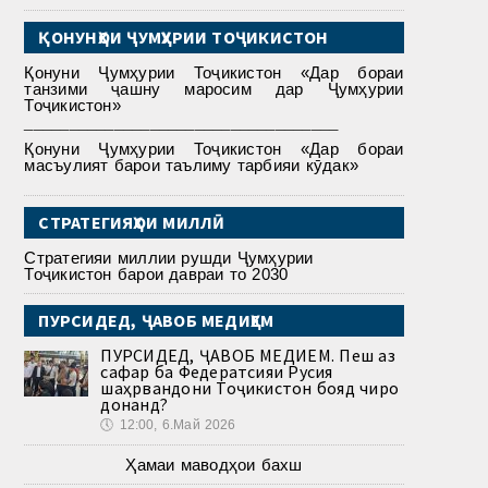
ҚОНУНҲОИ ҶУМҲУРИИ ТОҶИКИСТОН
Қонуни Ҷумҳурии Тоҷикистон «Дар бораи
танзими ҷашну маросим дар Ҷумҳурии
Тоҷикистон»
___________________________________
Қонуни Ҷумҳурии Тоҷикистон «Дар бораи
масъулият барои таълиму тарбияи кӯдак»
СТРАТЕГИЯҲОИ МИЛЛӢ
Стратегияи миллии рушди Ҷумҳурии
Тоҷикистон барои давраи то 2030
ПУРСИДЕД, ҶАВОБ МЕДИҲЕМ
ПУРСИДЕД, ҶАВОБ МЕДИҲЕМ. Пеш аз
сафар ба Федератсияи Русия
шаҳрвандони Тоҷикистон бояд чиро
донанд?
🕔
12:00, 6.Май 2026
Ҳамаи маводҳои бахш