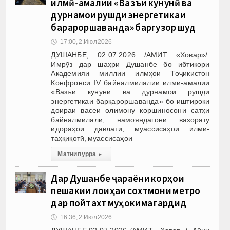
илмӣ-амалии «Вазъи кунунӣ ва
дурнамои рушди энергетикаи
барқароршаванда» баргузор шуд
🕔
17:00, 2.Июл 2026
ДУШАНБЕ, 02.07.2026 /АМИТ «Ховар»/.
Имрӯз дар шаҳри Душанбе бо ибтикори
Академияи миллии илмҳои Тоҷикистон
Конфронси IV байналмилалии илмӣ-амалии
«Вазъи кунунӣ ва дурнамои рушди
энергетикаи барқароршаванда» бо иштироки
доираи васеи олимону коршиносони сатҳи
байналмилалӣ, намояндагони вазорату
идораҳои давлатӣ, муассисаҳои илмӣ-
таҳқиқотӣ, муассисаҳои
Матни пурра
▸
Дар Душанбе ҷараёни корҳои
пешакии лоиҳаи сохтмони метро
дар пойтахт муҳокима гардид
🕔
16:36, 2.Июл 2026