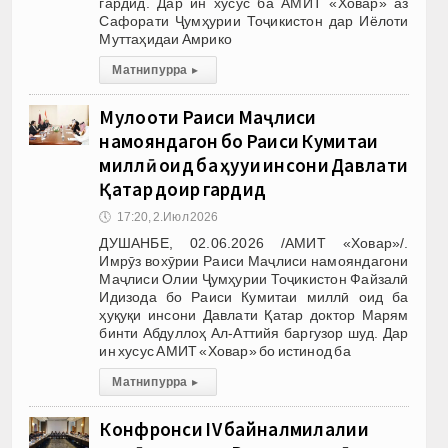
гардид. Дар ин хусус ба АМИТ «Ховар» аз
Сафорати Ҷумҳурии Тоҷикистон дар Иёлоти
Муттаҳидаи Амрико
Матни пурра
▸
Мулоқоти Раиси Маҷлиси
намояндагон бо Раиси Кумитаи
миллӣ оид ба ҳуқуқи инсони Давлати
Қатар доир гардид
🕔
17:20, 2.Июл 2026
ДУШАНБЕ, 02.06.2026 /АМИТ «Ховар»/.
Имрӯз вохӯрии Раиси Маҷлиси намояндагони
Маҷлиси Олии Ҷумҳурии Тоҷикистон Файзалӣ
Идизода бо Раиси Кумитаи миллӣ оид ба
ҳуқуқи инсони Давлати Қатар доктор Марям
бинти Абдуллоҳ Ал-Аттийя баргузор шуд. Дар
ин хусус АМИТ «Ховар» бо истинод ба
Матни пурра
▸
Конфронси IV байналмилалии