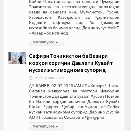
Байни Палатаи савдо ва саноати Ҷумҳурии
Тоҷикистон ва ассотсиатсияҳои палатаҳои
савдо ва саноати Чин, Муғулистон, Русия,
Узбекистон, Қазоқистон ва Қирғизистон
Ёддошти тафоҳум оид ба ҳамкории
мутақобила ба имзо расид. Дар ин хусус АМИТ
«Ховар» бо истинод
Матни пурра
▸
Сафири Тоҷикистон ба Вазири
корҳои хориҷии Давлати Кувайт
нусхаи эътимоднома супорид
🕔
15:23, 2.Июл 2026
ДУШАНБЕ, 02.07.2026 /АМИТ «Ховар»/. 1 июл
Сафири Фавқулода ва Мухтори Ҷумҳурии
Тоҷикистон дар Давлати Кувайт Хусрав Нозирӣ
ба Вазири корҳои хориҷии Давлати Кувайт
Шайх Ҷарроҳ Ҷобир ал-Аҳмад ас-Сабоҳ
нусхаи эътимоднома супорид. Дар ин хусус ба
АМИТ «Ховар» аз Сафорати Ҷумҳурии
Матни пурра
▸