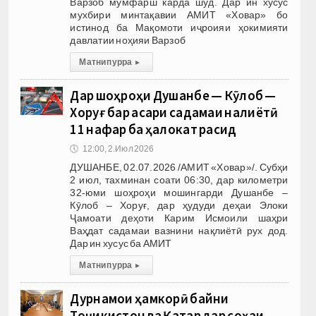
Варзоб мумфарш карда шуд. Дар ин хусус
мухбири минтақавии АМИТ «Ховар» бо
истинод ба Мақомоти иҷроияи ҳокимияти
давлатии ноҳияи Варзоб
Матни пурра
▸
Дар шоҳроҳи Душанбе — Кӯлоб —
Хоруғ бар асари садамаи нақлиётӣ
11 нафар ба ҳалокат расид
🕔
12:00, 2.Июл 2026
ДУШАНБЕ, 02.07.2026 /АМИТ «Ховар»/. Субҳи
2 июл, тахминан соати 06:30, дар километри
32-юми шоҳроҳи мошингарди Душанбе –
Кӯлоб – Хоруғ, дар ҳудуди деҳаи Элоки
Ҷамоати деҳоти Карим Исмоили шаҳри
Ваҳдат садамаи вазнини нақлиётӣ рух дод.
Дар ин хусус ба АМИТ
Матни пурра
▸
Дурнамои ҳамкорӣ байни
Тоҷикистон ва Қатар дар соҳаи