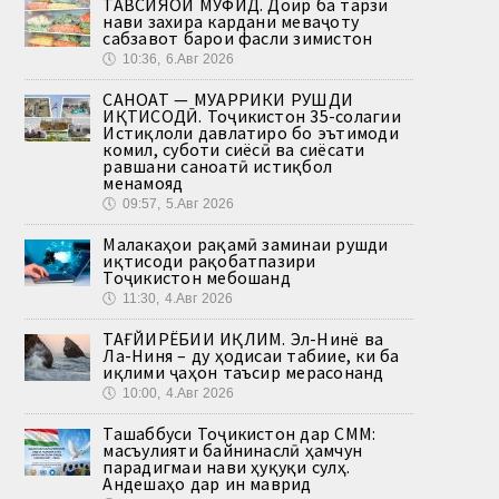
ТАВСИЯҲОИ МУФИД. Доир ба тарзи
нави захира кардани меваҷоту
сабзавот барои фасли зимистон
🕔
10:36, 6.Авг 2026
САНОАТ — МУҲАРРИКИ РУШДИ
ИҚТИСОДӢ. Тоҷикистон 35-солагии
Истиқлоли давлатиро бо эътимоди
комил, суботи сиёсӣ ва сиёсати
равшани саноатӣ истиқбол
менамояд
🕔
09:57, 5.Авг 2026
Малакаҳои рақамӣ заминаи рушди
иқтисоди рақобатпазири
Тоҷикистон мебошанд
🕔
11:30, 4.Авг 2026
ТАҒЙИРЁБИИ ИҚЛИМ. Эл-Нинё ва
Ла-Ниня – ду ҳодисаи табиие, ки ба
иқлими ҷаҳон таъсир мерасонанд
🕔
10:00, 4.Авг 2026
Ташаббуси Тоҷикистон дар СММ:
масъулияти байнинаслӣ ҳамчун
парадигмаи нави ҳуқуқи сулҳ.
Андешаҳо дар ин маврид