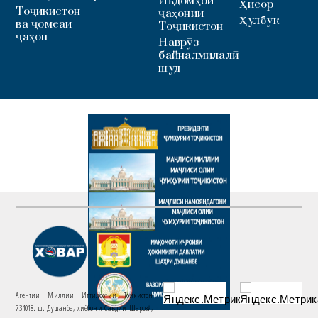
Иқдомҳои
Ҳисор
Тоҷикистон
ҷаҳонии
Ҳулбук
ва ҷомеаи
Тоҷикистон
ҷаҳон
Наврӯз
байналмилалӣ
шуд
Агентии Миллии Иттилоотии Тоҷикистон
734018. ш. Душанбе, хиёбони Саъдии Шерозӣ,