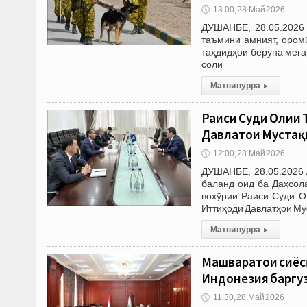
🕔
13:00, 28.Май 2026
ДУШАНБЕ, 28.05.2026 
таъмини амният, оромӣ
таҳдидҳои беруна мега
соли
Матни пурра
▸
Раиси Суди Олии 
Давлатҳои Мустақ
🕔
12:00, 28.Май 2026
ДУШАНБЕ, 28.05.2026 
баланд оид ба Даҳсол
вохӯрии Раиси Суди О
Иттиҳоди Давлатҳои Му
Матни пурра
▸
Машваратҳои сиёс
Индонезия баргу
🕔
11:30, 28.Май 2026