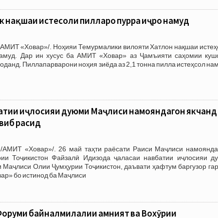
к нақшаи истеҳсоли пилларо пурра иҷро намуд
/АМИТ «Ховар»/. Ноҳияи Темурмалики вилояти Хатлон нақшаи истеҳ
амуд. Дар ин хусус ба АМИТ «Ховар» аз Ҷамъияти саҳомии куш
оданд. Пиллапарварони ноҳия зиёда аз 2,1 тонна пилла истеҳсол на
батии иҷлосияи дуюми Маҷлиси намояндагон якчанд
виб расид
/АМИТ «Ховар»/. 26 май таҳти раёсати Раиси Маҷлиси намоянда
ии Тоҷикистон Файзалӣ Идизода ҷаласаи навбатии иҷлосияи д
 Маҷлиси Олии Ҷумҳурии Тоҷикистон, даъвати ҳафтум баргузор гар
вар» бо истинод ба Маҷлиси
Форуми байналмилалии амният ва Вохӯрии