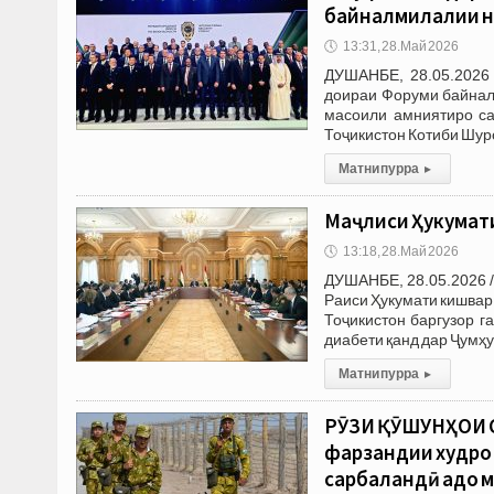
байналмилалии н
🕔
13:31, 28.Май 2026
ДУШАНБЕ, 28.05.2026 
доираи Форуми байнал
масоили амниятиро са
Тоҷикистон Котиби Шур
Матни пурра
▸
Маҷлиси Ҳукумати
🕔
13:18, 28.Май 2026
ДУШАНБЕ, 28.05.2026 /
Раиси Ҳукумати кишва
Тоҷикистон баргузор г
диабети қанд дар Ҷумҳ
Матни пурра
▸
РӮЗИ ҚӮШУНҲОИ С
фарзандии худро 
сарбаландӣ адо 