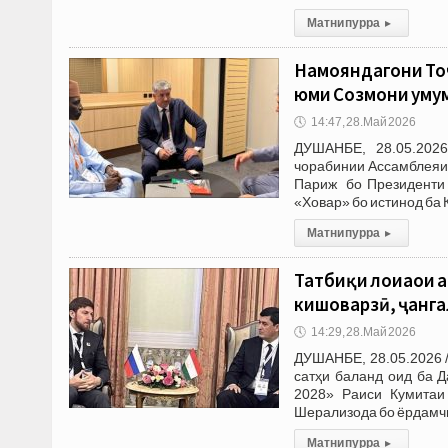
Матни пурра
▸
Намояндагони Тоҷ
юми Созмони умум
🕔
14:47, 28.Май 2026
ДУШАНБЕ, 28.05.202
чорабинии Ассамблеяи
Париж бо Президенти 
«Ховар» бо истинод ба 
Матни пурра
▸
Татбиқи лоиҳаҳои 
кишоварзӣ, ҷангал
🕔
14:29, 28.Май 2026
ДУШАНБЕ, 28.05.2026 
сатҳи баланд оид ба 
2028» Раиси Кумитаи
Шерализода бо ёрдамч
Матни пурра
▸