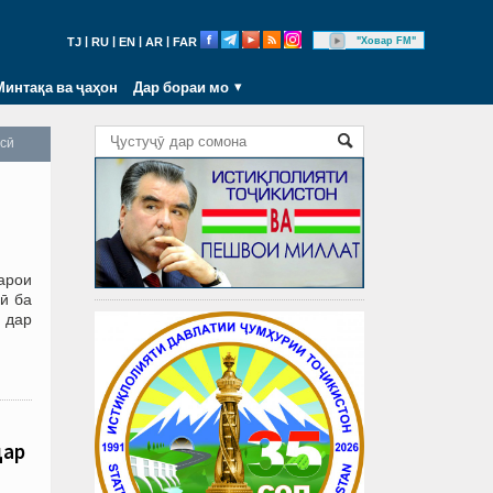
|
|
|
|
"Ховар FM"
TJ
RU
EN
AR
FAR
Минтақа ва ҷаҳон
Дар бораи мо
осӣ
арои
ӣ ба
, дар
дар