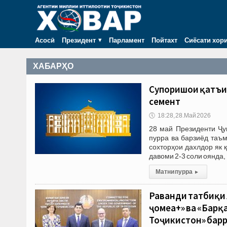
Асосӣ
Президент
Парламент
Пойтахт
Сиёсати хор
ХАБАРҲО
Супоришҳои қатъи
семент
🕔
18:28, 28.Май 2026
28 май Президенти Ҷу
пурра ва барзиёд таъ
сохторҳои дахлдор як 
давоми 2-3 соли оянда,
Матни пурра
▸
Раванди татбиқи 
ҷомеа+» ва «Барқ
Тоҷикистон» бар