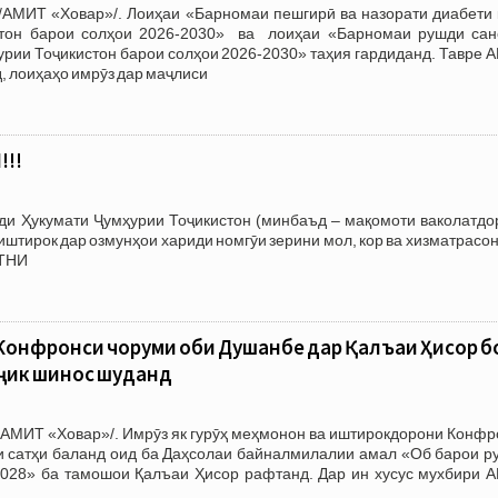
/АМИТ «Ховар»/. Лоиҳаи «Барномаи пешгирӣ ва назорати диабети 
стон барои солҳои 2026-2030» ва лоиҳаи «Барномаи рушди сан
рии Тоҷикистон барои солҳои 2026-2030» таҳия гардиданд. Тавре 
, лоиҳаҳо имрӯз дар маҷлиси
!!
зди Ҳукумати Ҷумҳурии Тоҷикистон (минбаъд – мақомоти ваколатдо
тирок дар озмунҳои хариди номгӯи зерини мол, кор ва хизматрасон
АТНИ
онфронси чоруми оби Душанбе дар Қалъаи Ҳисор б
оҷик шинос шуданд
/АМИТ «Ховар»/. Имрӯз як гурӯҳ меҳмонон ва иштирокдорони Конфр
 сатҳи баланд оид ба Даҳсолаи байналмилалии амал «Об барои р
-2028» ба тамошои Қалъаи Ҳисор рафтанд. Дар ин хусус мухбири 