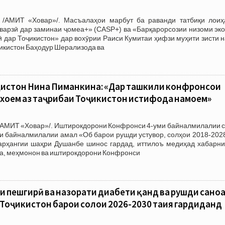
 /АМИТ «Ховар»/. Масъалаҳои марбут ба раванди татбиқи лоиҳ
варзӣ дар заминаи ҷомеа+» (CASP+) ва «Барқарорсозии низоми эко
ӣ дар Тоҷикистон» дар вохӯрии Раиси Кумитаи ҳифзи муҳити зисти 
икистон Баҳодур Шерализода ва
истон Нина Пиманкина: «Дар ташкили конфронсҳои
оҳем аз таҷрибаи Тоҷикистон истифода намоем»
/АМИТ «Ховар»/. Иштирокдорони Конфронси 4-уми байналмилалии с
и байналмилалии амал «Об барои рушди устувор, солҳои 2018-2028
рҳангии шаҳри Душанбе шинос гардад, иттилоъ медиҳад хабарни
ла, меҳмонон ва иштирокдорони Конфронси
ои пешгирӣ ва назорати диабети қанд ва рушди сано
Тоҷикистон барои солҳои 2026-2030 таҳия гардиданд