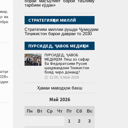
бораи масъулият барои таълиму
тарбияи кӯдак»
вар,
о ва
СТРАТЕГИЯҲОИ МИЛЛӢ
ябри
Стратегияи миллии рушди Ҷумҳурии
Тоҷикистон барои давраи то 2030
ПУРСИДЕД, ҶАВОБ МЕДИҲЕМ
ПУРСИДЕД, ҶАВОБ
МЕДИҲЕМ. Пеш аз сафар
ба Федератсияи Русия
шаҳрвандони Тоҷикистон
атҳи
бояд чиро донанд?
028»
🕔
12:00, 6.Май 2026
одии
Ҳамаи маводҳои бахш
Май 2026
Пн
Вт
Ср
Чт
Пт
Сб
Вс
1
2
3