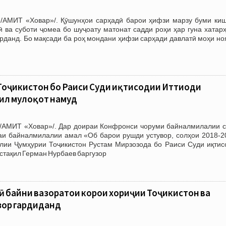
/АМИТ «Ховар»/. Қӯшунҳои сарҳадӣ барои ҳифзи марзу буми киш
 ва суботи ҷомеа бо шуҷоату матонат садди роҳи ҳар гуна хатарҳ
рданд. Бо мақсади ба роҳ мондани ҳифзи сарҳади давлатӣ моҳи но
Тоҷикистон бо Раиси Суди иқтисодии Иттиҳоди
ил мулоқот намуд
/АМИТ «Ховар»/. Дар доираи Конфронси чоруми байналмилалии с
аи байналмилалии амал «Об барои рушди устувор, солҳои 2018-2
лии Ҷумҳурии Тоҷикистон Рустам Мирзозода бо Раиси Суди иқтис
стақил Герман Нурбаев баргузор
ӣ байни вазоратҳои корҳои хориҷии Тоҷикистон ва
зор гардиданд