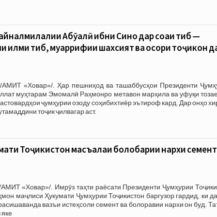
айналмилалии Абӯалӣ ибни Сино дар соҳаи тиб —
и илми тиб, муаррифии шахсият ва осори тоҷикон д
/АМИТ «Ховар»/. Ҳар пешниҳод ва ташаббусҳои Президенти Ҷумҳ
иллат муҳтарам Эмомалӣ Раҳмонро метавон марҳила ва уфуқи тозае
астовардҳои ҷумҳурии озоду соҳибихтиёр эътироф кард. Дар онҳо х
тамаддини тоҷик ҷилвагар аст.
мати Тоҷикистон масъалаи болобарии нархи семент
/АМИТ «Ховар»/. Имрӯз таҳти раёсати Президенти Ҷумҳурии Тоҷики
он маҷлиси Ҳукумати Ҷумҳурии Тоҷикистон баргузор гардид, ки да
расишаванда вазъи истеҳсоли семент ва болоравии нархи он буд. Т
 яке