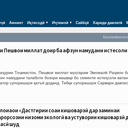
иҷӣ
Амният
Иқтисодӣ
Иҷтимоӣ
Сайёҳӣ
Хариди давлатӣ
Ба саҳифаи ас
и Пешвои миллат доир ба афзун намудани истеҳсоли
мҳурии Тоҷикистон, Пешвои миллат муҳтарам Эмомалӣ Раҳмон б
мин намудани талаботи бозори кишвар бо сементи истеҳсоли ватан
қатор супоришҳои қатъӣ доданд. Тибқи супоришҳои Сарвари давлат
лоиҳаҳои «Дастгирии соҳаи кишоварзӣ дар заминаи
арорсозии низоми экологӣ ва устувории кишоварзӣ 
расӣ шуд