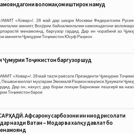
амояндагони воломақом иштирок намуд
/АМИТ «Ховар»/. 28 май дар шаҳри Москваи Федератсияи Русия
милалии амният, Вохӯрии байналмилалии намояндагони воломақом
рпарастӣ менамоянд, баргузор гардид. Дар ин чорабинӣ аз Ҷумҳ
ои амнияти Ҷумҳурии Тоҷикистон Юсуф Раҳмон
 Ҷумҳурии Тоҷикистон баргузор шуд
АМИТ «Ховар»/. 28 май таҳти раёсати Президенти Ҷумҳурии Тоҷики
р, Пешвои миллат муҳтарам Эмомалӣ Раҳмон маҷлиси Ҳукумати Ҷумҳ
ардид. Дар он, нахуст, дар бораи лоиҳаи Барномаи пешгирӣ ва наз
урии Тоҷикистон барои
АРҲАДӢ. Афсарону сарбозони ин ниҳод рисолати
дар назди Ватан – Модар ва халқу давлат бо
менамоянд