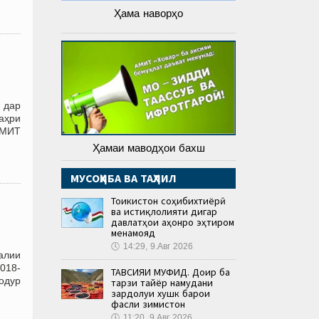
Ҳама наворҳо
 дар
аҳри
АМИТ
Ҳамаи маводҳои бахш
МУСОҲИБА ВА ТАҲЛИЛ
Тоҷикистон соҳибихтиёрӣ
ва истиқлолияти дигар
давлатҳои ҷаҳонро эҳтиром
менамояд
🕔
14:29, 9.Авг 2026
алии
018-
ТАВСИЯИ МУФИД. Доир ба
одур
тарзи тайёр намудани
зардолуи хушк барои
фасли зимистон
🕔
11:20, 9.Авг 2026