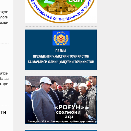
аҳои
логӣ
назди
атҳи
» аз
гори
ати