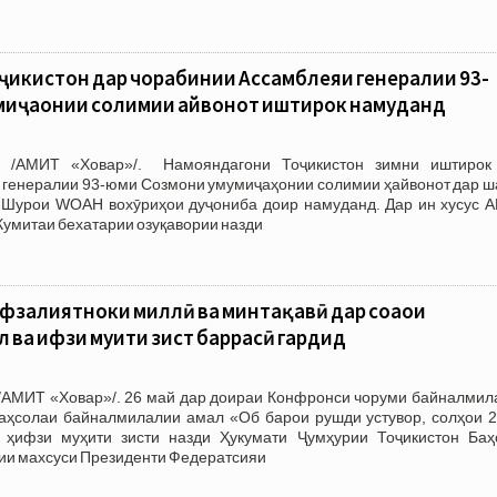
икистон дар чорабинии Ассамблеяи генералии 93-
иҷаҳонии солимии ҳайвонот иштирок намуданд
6 /АМИТ «Ховар»/. Намояндагони Тоҷикистон зимни иштирок
 генералии 93-юми Созмони умумиҷаҳонии солимии ҳайвонот дар ш
Шурои WOAH вохӯриҳои дуҷониба доир намуданд. Дар ин хусус 
Кумитаи бехатарии озуқавории назди
афзалиятноки миллӣ ва минтақавӣ дар соҳаҳои
 ва ҳифзи муҳити зист баррасӣ гардид
/АМИТ «Ховар»/. 26 май дар доираи Конфронси чоруми байналмил
Даҳсолаи байналмилалии амал «Об барои рушди устувор, солҳои 2
 ҳифзи муҳити зисти назди Ҳукумати Ҷумҳурии Тоҷикистон Баҳ
ии махсуси Президенти Федератсияи