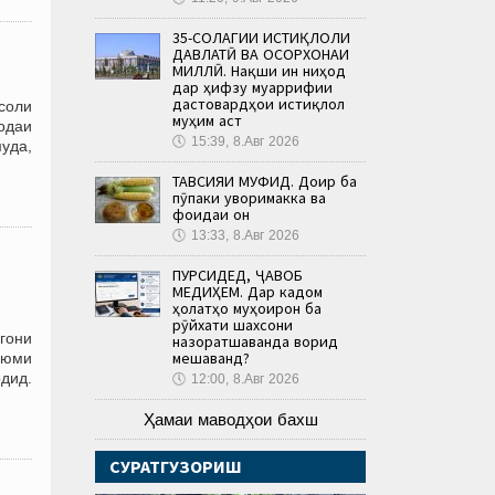
35-СОЛАГИИ ИСТИҚЛОЛИ
ДАВЛАТӢ ВА ОСОРХОНАИ
МИЛЛӢ. Нақши ин ниҳод
дар ҳифзу муаррифии
дастовардҳои истиқлол
соли
муҳим аст
одаи
🕔
15:39, 8.Авг 2026
муда,
ТАВСИЯИ МУФИД. Доир ба
пӯпаки ҷуворимакка ва
фоидаи он
🕔
13:33, 8.Авг 2026
ПУРСИДЕД, ҶАВОБ
МЕДИҲЕМ. Дар кадом
ҳолатҳо муҳоҷирон ба
рӯйхати шахсони
гони
назоратшаванда ворид
мешаванд?
уюми
дид.
🕔
12:00, 8.Авг 2026
Ҳамаи маводҳои бахш
СУРАТГУЗОРИШ