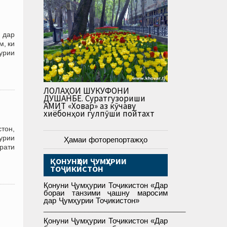
 дар
, ки
урии
ЛОЛАҲОИ ШУКУФОНИ
ДУШАНБЕ. Суратгузориши
АМИТ «Ховар» аз кӯчаву
хиёбонҳои гулпӯши пойтахт
стон,
урии
Ҳамаи фоторепортажҳо
орати
ҚОНУНҲОИ ҶУМҲУРИИ
ТОҶИКИСТОН
Қонуни Ҷумҳурии Тоҷикистон «Дар
бораи танзими ҷашну маросим
дар Ҷумҳурии Тоҷикистон»
___________________________________
Қонуни Ҷумҳурии Тоҷикистон «Дар