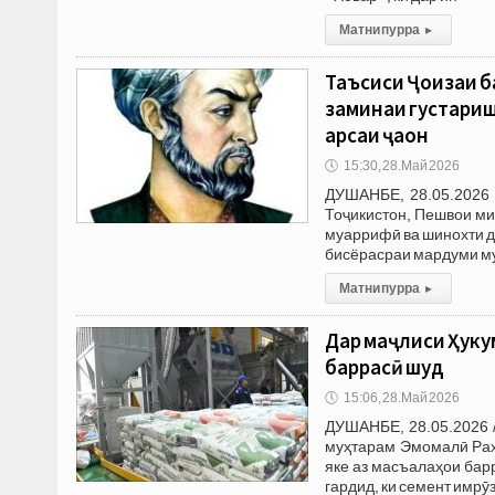
Матни пурра
▸
Таъсиси Ҷоизаи б
заминаи густариш
арсаи ҷаҳон
🕔
15:30, 28.Май 2026
ДУШАНБЕ, 28.05.2026 
Тоҷикистон, Пешвои м
муаррифӣ ва шинохти д
бисёрасраи мардуми му
Матни пурра
▸
Дар маҷлиси Ҳуку
баррасӣ шуд
🕔
15:06, 28.Май 2026
ДУШАНБЕ, 28.05.2026 
муҳтарам Эмомалӣ Раҳм
яке аз масъалаҳои бар
гардид, ки семент имрӯз