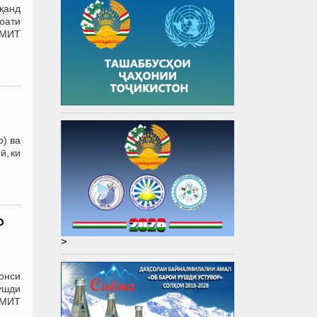
қанд
оати
АМИТ
р) ва
ӣ, ки
о
>
онси
ушди
АМИТ