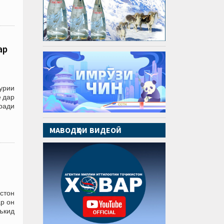
ар
урии
 дар
иради
МАВОДҲОИ ВИДЕОӢ
стон
р он
аъкид