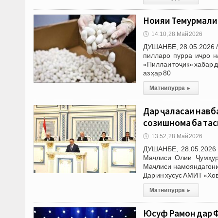
Ноҳияи Темурмали
🕔
14:10, 28.Май 2026
ДУШАНБЕ, 28.05.2026 
пилларо пурра иҷро н
«Пиллаи тоҷик» хабар д
аз ҳар 80
Матни пурра
▸
Дар ҷаласаи нав
созишнома ба тас
🕔
13:52, 28.Май 2026
ДУШАНБЕ, 28.05.2026 
Маҷлиси Олии Ҷумҳур
Маҷлиси намояндагони
Дар ин хусус АМИТ «Хо
Матни пурра
▸
Юсуф Раҳмон дар 