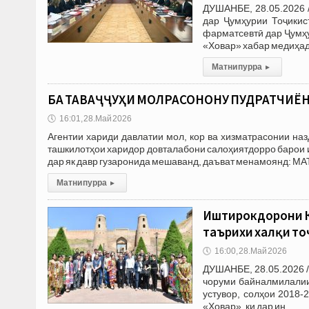
ДУШАНБЕ, 28.05.2026 
дар Ҷумҳурии Тоҷики
фарматсевтӣ дар Ҷумҳу
«Ховар» хабар медиҳад
Матни пурра
▸
БА ТАВАҶҶУҲИ МОЛРАСОНОНУ ПУДРАТЧИЁН!
🕔
16:01, 28.Май 2026
Агентии хариди давлатии мол, кор ва хизматрасонии на
ташкилотҳои харидор довталабони салоҳиятдорро барои иш
дар як давр гузаронида мешаванд, даъват менамоянд: М
Матни пурра
▸
Иштирокдорони К
таърихи халқи т
🕔
16:00, 28.Май 2026
ДУШАНБЕ, 28.05.2026 
чоруми байналмилалии
устувор, солҳои 2018
«Ховар», ки дар ин