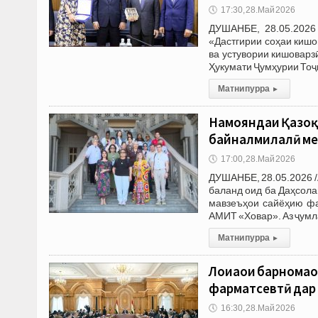
🕔
17:30, 28.Май 2026
ДУШАНБЕ, 28.05.2026
«Дастгирии соҳаи кишо
ва устувории кишоварз
Ҳукумати Ҷумҳурии Тоҷ
Матни пурра
▸
Намояндаи Қазоқ
байналмилалӣ мех
🕔
17:00, 28.Май 2026
ДУШАНБЕ, 28.05.2026 
баланд оид ба Даҳсола
мавзеъҳои сайёҳию фа
АМИТ «Ховар». Аз ҷум
Матни пурра
▸
Лоиҳаҳои барномаҳ
фарматсевтӣ дар 
🕔
16:30, 28.Май 2026