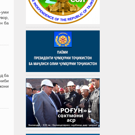
-уми
вор,
н ба
д ба
ниби
кони