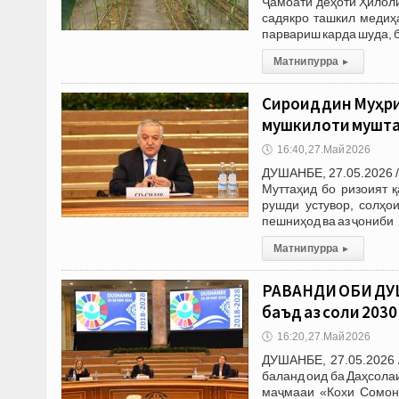
Ҷамоати деҳоти Ҳилол
садякро ташкил медиҳ
парвариш карда шуда, 
Матни пурра
▸
Сироҷиддин Муҳри
мушкилоти мушта
🕔
16:40, 27.Май 2026
ДУШАНБЕ, 27.05.2026 
Муттаҳид бо ризоият 
рушди устувор, солҳо
пешниҳод ва аз ҷониби
Матни пурра
▸
РАВАНДИ ОБИ ДУШ
баъд аз соли 2030
🕔
16:20, 27.Май 2026
ДУШАНБЕ, 27.05.2026 
баланд оид ба Даҳсола
маҷмааи «Кохи Сомон»