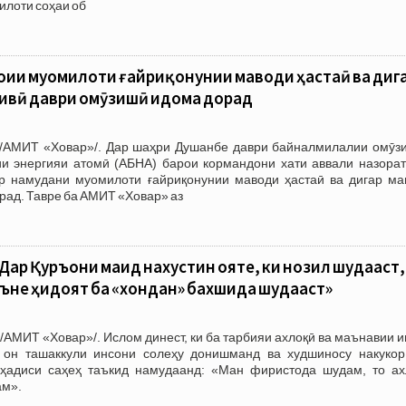
илоти соҳаи об
ии муомилоти ғайриқонунии маводи ҳастаӣ ва диг
ивӣ даври омӯзишӣ идома дорад
/АМИТ «Ховар»/. Дар шаҳри Душанбе даври байналмилалии омӯз
и энергияи атомӣ (АБНА) барои кормандони хати аввали назорат
р намудани муомилоти ғайриқонунии маводи ҳастаӣ ва дигар ма
рад. Тавре ба АМИТ «Ховар» аз
Дар Қуръони маҷид нахустин ояте, ки нозил шудааст,
ъне ҳидоят ба «хондан» бахшида шудааст»
/АМИТ «Ховар»/. Ислом динест, ки ба тарбияи ахлоқӣ ва маънавии 
он ташаккули инсони солеҳу донишманд ва худшиносу накукор 
ҳадиси саҳеҳ таъкид намудаанд: «Ман фиристода шудам, то ах
ам».