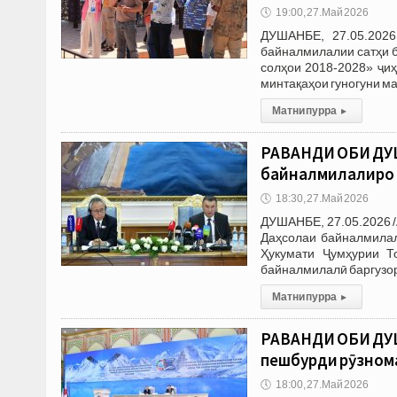
🕔
19:00, 27.Май 2026
ДУШАНБЕ, 27.05.2026
байналмилалии сатҳи 
солҳои 2018-2028» ҷиҳ
минтақаҳои гуногуни м
Матни пурра
▸
РАВАНДИ ОБИ ДУШ
байналмилалиро 
🕔
18:30, 27.Май 2026
ДУШАНБЕ, 27.05.2026 
Даҳсолаи байналмилал
Ҳукумати Ҷумҳурии Т
байналмилалӣ баргузор
Матни пурра
▸
РАВАНДИ ОБИ ДУШ
пешбурди рӯзнома
🕔
18:00, 27.Май 2026