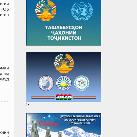
стии
 «Об
истон
омаи
иқлим
намуд
>
кини