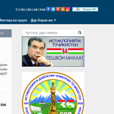
|
|
|
|
"Ховар FM"
TJ
RU
EN
AR
FAR
Минтақа ва ҷаҳон
Дар бораи мо
осӣ
ӯрии
отиби
АМИТ
тон