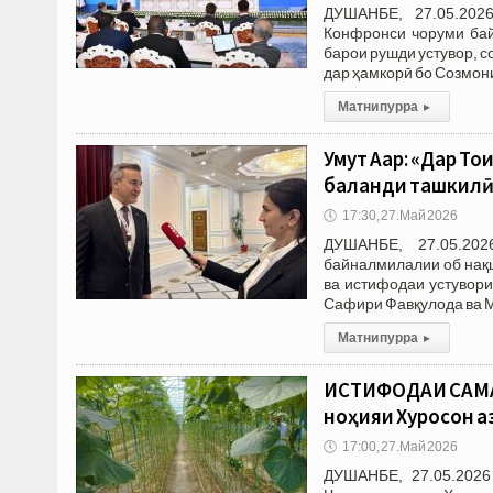
ДУШАНБЕ, 27.05.2026
Конфронси чоруми бай
барои рушди устувор, с
дар ҳамкорӣ бо Созмон
Матни пурра
▸
Умут Аҷар: «Дар 
баланди ташкилӣ
🕔
17:30, 27.Май 2026
ДУШАНБЕ, 27.05.202
байналмилалии об нақш
ва истифодаи устувори
Сафири Фавқулода ва 
Матни пурра
▸
ИСТИФОДАИ САМА
ноҳияи Хуросон а
🕔
17:00, 27.Май 2026
ДУШАНБЕ, 27.05.2026