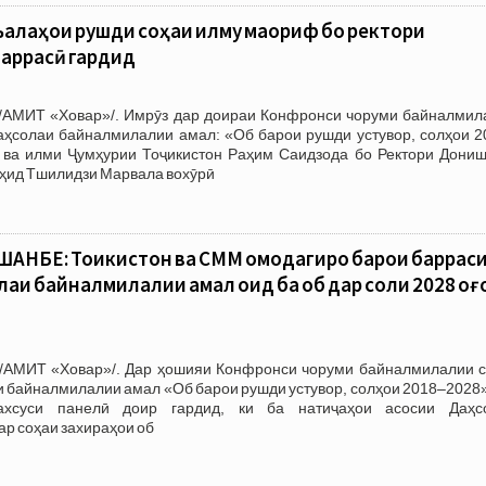
алаҳои рушди соҳаи илму маориф бо ректори
аррасӣ гардид
/АМИТ «Ховар»/. Имрӯз дар доираи Конфронси чоруми байналмил
Даҳсолаи байналмилалии амал: «Об барои рушди устувор, солҳои 2
ва илми Ҷумҳурии Тоҷикистон Раҳим Саидзода бо Ректори Дониш
ҳид Тшилидзи Марвала вохӯрӣ
АНБЕ: Тоҷикистон ва СММ омодагиро барои баррас
лаи байналмилалии амал оид ба об дар соли 2028 оғ
/АМИТ «Ховар»/. Дар ҳошияи Конфронси чоруми байналмилалии с
и байналмилалии амал «Об барои рушди устувор, солҳои 2018–2028
хсуси панелӣ доир гардид, ки ба натиҷаҳои асосии Даҳс
р соҳаи захираҳои об