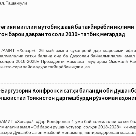
ал. Ташаккули
атегияи миллии мутобиқшавӣ ба тағйирёбии иқлими
тон барои давраи то соли 2030» татбиқ мегардад
 /АМИТ «Ховар»/. 26 май зимни суханронӣ дар маросими ифти
налмилалии сатҳи баланд оид ба Даҳсолаи байналмилалии амал
 солҳои 2018-2028» Президенти мамлакат муҳтарам Эмомалӣ Ра
ки «таъсири пайомадҳои тағйирёбии иқлим, аз
«Баргузории Конфронси сатҳи баланди оби Душанб
ми шоистаи Тоҷикистон дар пешбурди рӯзномаи ҷаҳони
/АМИТ «Ховар»/. «Дар Конфронси 4-уми байналмилалии сатҳи ба
лмилалии амал «Об барои рушди устувор, солҳои 2018-2028», ки им
– шаҳри Душанбе аз он мизбонӣ менамояд, иштирокдоронаш масъал