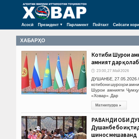
Асосӣ
Президент
Парламент
Пойтахт
Сиёсати хор
ХАБАРҲО
Котиби Шурои амн
амният дар қолаб
🕔
23:00, 27.Май 2026
ДУШАНБЕ, 27.05.2026 
котибони шуроҳои амния
Шурои амнияти Ҷумҳу
«Ховар». Дар
Матни пурра
▸
РАВАНДИ ОБИ ДУШ
Душанбе бо иқтид
шинос мешаванд