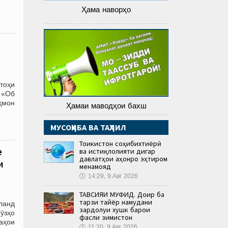
Ҳама наворҳо
тоҳи
 «Об
ҳмон
Ҳамаи маводҳои бахш
МУСОҲИБА ВА ТАҲЛИЛ
Тоҷикистон соҳибихтиёрӣ
е
ва истиқлолияти дигар
давлатҳои ҷаҳонро эҳтиром
и
менамояд
🕔
14:29, 9.Авг 2026
ТАВСИЯИ МУФИД. Доир ба
тарзи тайёр намудани
ланд
зардолуи хушк барои
рӯзҳо
фасли зимистон
аҳои
🕔
11:20, 9.Авг 2026