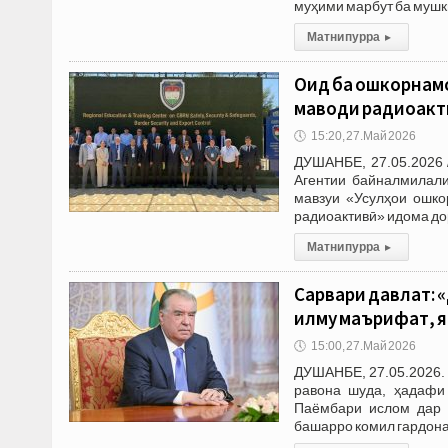
муҳими марбут ба мушк
Матни пурра
▸
Оид ба ошкорнамо
маводи радиоакт
🕔
15:20, 27.Май 2026
ДУШАНБЕ, 27.05.2026 
Агентии байналмилали
мавзуи «Усулҳои ошко
радиоактивӣ» идома до
Матни пурра
▸
Сарвари давлат: «
илму маърифат, я
🕔
15:00, 27.Май 2026
ДУШАНБЕ, 27.05.2026. 
равона шуда, ҳадафи 
Паёмбари ислом дар 
башарро комил гардон