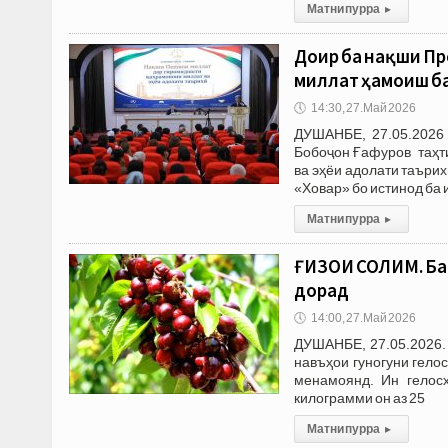
Матни пурра
▸
Доир ба нақши П
миллат ҳамоиш б
🕔
14:30, 27.Май 2026
ДУШАНБЕ, 27.05.2026 
Бобоҷон Ғафуров таҳт
ва эҳёи адолати таъри
«Ховар» бо истинод ба 
Матни пурра
▸
ҒИЗОИ СОЛИМ. Ба
дорад
🕔
14:00, 27.Май 2026
ДУШАНБЕ, 27.05.2026.
навъҳои гуногуни гело
менамоянд. Ин гелосҳ
килограмми он аз 25
Матни пурра
▸