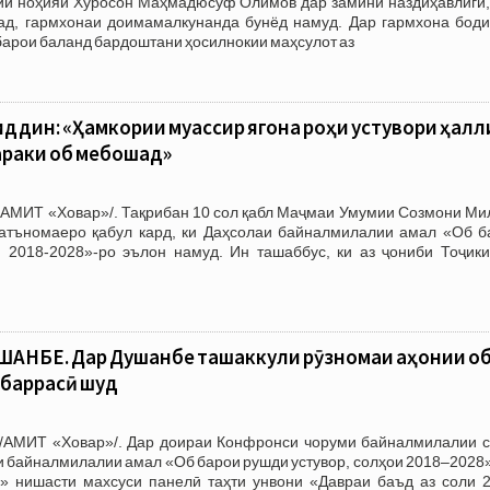
ии ноҳияи Хуросон Маҳмадюсуф Олимов дар замини наздиҳавлигӣ, 
ад, гармхонаи доимамалкунанда бунёд намуд. Дар гармхона боди
барои баланд бардоштани ҳосилнокии маҳсулот аз
ддин: «Ҳамкории муассир ягона роҳи устувори ҳалл
раки об мебошад»
/АМИТ «Ховар»/. Тақрибан 10 сол қабл Маҷмаи Умумии Созмони Ми
қатъномаеро қабул кард, ки Даҳсолаи байналмилалии амал «Об б
и 2018-2028»-ро эълон намуд. Ин ташаббус, ки аз ҷониби Тоҷики
АНБЕ. Дар Душанбе ташаккули рӯзномаи ҷаҳонии о
 баррасӣ шуд
/АМИТ «Ховар»/. Дар доираи Конфронси чоруми байналмилалии с
и байналмилалии амал «Об барои рушди устувор, солҳои 2018–2028
 нишасти махсуси панелӣ таҳти унвони «Давраи баъд аз соли 2