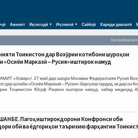
иҷӣ
Амният
Иқтисодӣ
Иҷтимоӣ
Сайёҳӣ
Хариди давлатӣ
Ба саҳифаи ас
ияти Тоҷикистон дар Вохӯрии котибони шуроҳои
и «Осиёи Марказӣ – Русия» иштирок намуд
/АМИТ «Ховар»/. 27 май дар шаҳри Москваи Федератсияи Русия Вох
т дар қолаби «Осиёи Марказӣ – Русия» баргузор гардид, ки дар он К
рии Тоҷикистон Юсуф Раҳмон иштирок намуд, хабар медиҳад 
АНБЕ. Пагоҳ иштирокдорони Конфронси оби
ори обӣ ва ёдгориҳои таърихию фарҳангии Тоҷикис