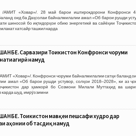
 /АМИТ «Ховар»/. 28 май барои иштирокдорони Конфронси 4
баланд оид ба Даҳсолаи байналмилалии амал «Об барои рушди усту
ати шиносоӣ бо иқтидорҳои обию энергетикӣ ва сайёҳии Тоҷикисто
амлакат хатсайр ташкил карда
АНБЕ. Сарвазири Тоҷикистон Конфронси чоруми
натиҷагирӣ намуд
/АМИТ «Ховар»/. Конфронси чоруми байналмилалии сатҳи баланд ои
ии амал «Об барои рушди устувор, солҳои 2018–2028», ки аз ҷо
оҷикистон дар ҳамкорӣ бо Созмони Милали Муттаҳид ва шари
 карда шуд, имрӯз зимни
АНБЕ. Тоҷикистон мавқеи пешсафи худро дар
и ҷаҳонии об тасдиқ намуд