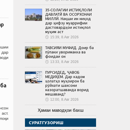
35-СОЛАГИИ ИСТИҚЛОЛИ
ДАВЛАТӢ ВА ОСОРХОНАИ
МИЛЛӢ. Нақши ин ниҳод
дар ҳифзу муаррифии
ар
дастовардҳои истиқлол
муҳим аст
🕔
15:39, 8.Авг 2026
ишии
ТАВСИЯИ МУФИД. Доир ба
пӯпаки ҷуворимакка ва
 дар
фоидаи он
води
🕔
13:33, 8.Авг 2026
ПУРСИДЕД, ҶАВОБ
МЕДИҲЕМ. Дар кадом
ҳолатҳо муҳоҷирон ба
 ба
рӯйхати шахсони
назоратшаванда ворид
мешаванд?
🕔
12:00, 8.Авг 2026
инсон
Ҳамаи маводҳои бахш
аст.
лоқи
СУРАТГУЗОРИШ