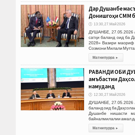
Дар Душанбе масъ
Донишгоҳи СММ б
🕔
13:30, 27.Май 2026
ДУШАНБЕ, 27.05.2026 
сатҳи баланд оид ба 
2028» Вазири маориф 
Созмони Милали Мутта
Матни пурра
▸
РАВАНДИ ОБИ ДУШ
ҷамъбастии Даҳсо
намуданд
🕔
12:30, 27.Май 2026
ДУШАНБЕ, 27.05.2026 
баланд оид ба Даҳсола
Душанбе нишасти ма
байналмилалии амал да
Матни пурра
▸