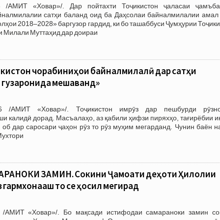
 /АМИТ «Ховар»/. Дар пойтахти Тоҷикистон ҷаласаи ҷамъба
налмилалии сатҳи баланд оид ба Даҳсолаи байналмилалии амал
олҳои 2018–2028» баргузор гардид, ки бо ташаббуси Ҷумҳурии Тоҷик
и Милали Муттаҳид дар доираи
Тоҷикистон чорабиниҳои байналмилалӣ дар сатҳи
 гузаронида мешаванд»
6 /АМИТ «Ховар»/. Тоҷикистон имрӯз дар пешбурди рӯзн
и калидӣ дорад. Масъалаҳо, аз қабили ҳифзи пиряхҳо, тағирёбии 
 об дар саросари ҷаҳон рӯз то рӯз муҳим мегарданд. Чунин баён 
Мухтори
РАНОКИ ЗАМИН. Сокини Ҷамоати деҳоти Ҳилолии
з гармхонааш то се ҳосил мегирад
 /АМИТ «Ховар»/. Бо мақсади истифодаи самараноки замин со