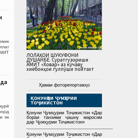
и
емик
ллат
 АМИТ
ЛОЛАҲОИ ШУКУФОНИ
ДУШАНБЕ. Суратгузориши
АМИТ «Ховар» аз кӯчаву
хиёбонҳои гулпӯши пойтахт
ида
Ҳамаи фоторепортажҳо
ҚОНУНҲОИ ҶУМҲУРИИ
ТОҶИКИСТОН
ҳурӣ
ниҳод
Қонуни Ҷумҳурии Тоҷикистон «Дар
и як
бораи танзими ҷашну маросим
дар Ҷумҳурии Тоҷикистон»
___________________________________
Қонуни Ҷумҳурии Тоҷикистон «Дар