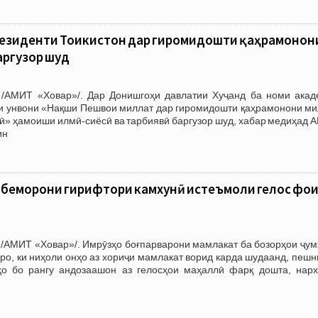
резиденти Тоҷикистон дар гиромидошти қаҳрамонон
аргузор шуд
/АМИТ «Ховар»/. Дар Донишгоҳи давлатии Хуҷанд ба номи акад
и унвони «Нақши Пешвои миллат дар гиромидошти қаҳрамонони ми
хӣ» ҳамоиши илмӣ-сиёсӣ ва тарбиявӣ баргузор шуд, хабар медиҳад
ин
 беморони гирифтори камхунӣ истеъмоли гелос фо
 /АМИТ «Ховар»/. Имрӯзҳо боғпарварони мамлакат ба бозорҳои ҷум
сро, ки ниҳоли онҳо аз хориҷи мамлакат ворид карда шудаанд, пеш
о бо рангу андозаашон аз гелосҳои маҳаллӣ фарқ дошта, нарх