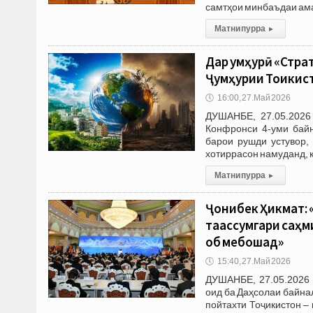
самтҳои минбаъдаи ам
Матни пурра
▸
Дар ҷумҳурӣ «Стр
Ҷумҳурии Тоҷикис
🕔
16:00, 27.Май 2026
ДУШАНБЕ, 27.05.2026
Конфронси 4-уми бай
барои рушди устувор,
хотиррасон намуданд, 
Матни пурра
▸
Ҷонибек Ҳикмат: 
таҷассумгари саҳ
об мебошад»
🕔
15:40, 27.Май 2026
ДУШАНБЕ, 27.05.2026 
оид ба Даҳсолаи байна
пойтахти Тоҷикистон 