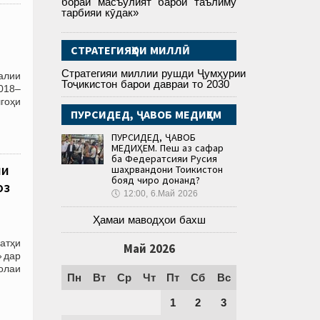
бораи масъулият барои таълиму
тарбияи кӯдак»
СТРАТЕГИЯҲОИ МИЛЛӢ
Стратегияи миллии рушди Ҷумҳурии
алии
Тоҷикистон барои давраи то 2030
018–
гоҳи
ПУРСИДЕД, ҶАВОБ МЕДИҲЕМ
ПУРСИДЕД, ҶАВОБ
МЕДИҲЕМ. Пеш аз сафар
ба Федератсияи Русия
ии
шаҳрвандони Тоҷикистон
бояд чиро донанд?
оз
🕔
12:00, 6.Май 2026
Ҳамаи маводҳои бахш
атҳи
Май 2026
» дар
олаи
Пн
Вт
Ср
Чт
Пт
Сб
Вс
1
2
3