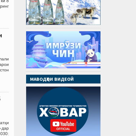
ки 8
ринг
и
лали
арои
стон
МАВОДҲОИ ВИДЕОӢ
б
атҳи
» дар
030: