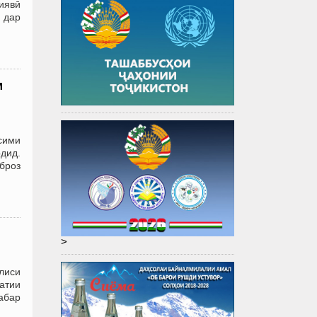
иявӣ
 дар
м
сими
дид.
Иброз
>
ҷлиси
атии
абар