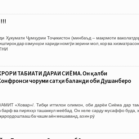
!!
зди Ҳукумати Ҷумҳурии Тоҷикистон (минбаъд – мақомоти ваколатдо
тирок дар озмунҳои хариди номгӯи зерини мол, кор ва хизматрасон
АТНИ
РОРИ ТАБИАТИ ДАРАИ СИЁМА. Он қалби
онфронси чоруми сатҳи баланди оби Душанберо
/АМИТ «Ховар»/. Тибқи иттилои олимон, оби дарёи Сиёма дар та
аз барф ва пиряхҳо ташаккул меёбад. Он хеле сарду мусаффо буда, 
 қарордоштааш ба чашм аён мешаванд, аз ин рӯ