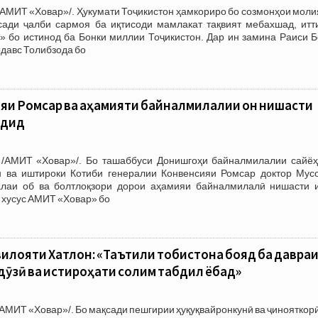
АМИТ «Ховар»/. Ҳукумати Тоҷикистон ҳамкориро бо созмонҳои моли
ади ҷалби сармоя ба иқтисоди мамлакат тақвият мебахшад, итт
 бо истинод ба Бонки миллии Тоҷикистон. Дар ин замина Раиси Б
давс Толибзода бо
яи Ромсар ва аҳамияти байналмилалии он нишасти
рдид
/АМИТ «Ховар»/. Бо ташаббуси Донишгоҳи байналмилалии сайёҳ
н ва иштироки Котиби генералии Конвенсияи Ромсар доктор Мус
лаи об ва болтлоқзори дорои аҳамияи байналмилалӣ нишасти 
н хусус АМИТ «Ховар» бо
вилояти Хатлон: «Таътили тобистона бояд ба давра
ӯзӣ ва истироҳати солим табдил ёбад»
АМИТ «Ховар»/. Бо мақсади пешгирии ҳуқуқвайронкунӣ ва ҷинояткор