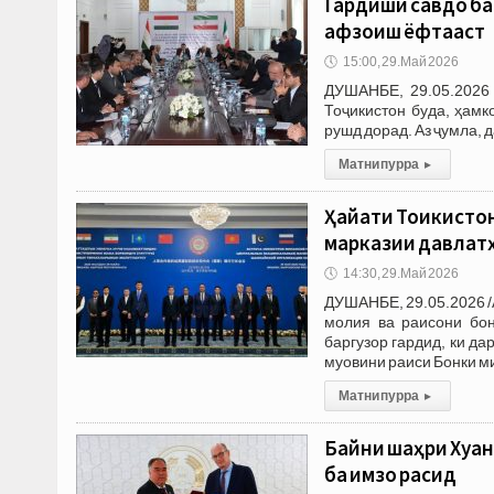
‎Гардиши савдо б
афзоиш ёфтааст
🕔
15:00, 29.Май 2026
ДУШАНБЕ, 29.05.2026 
Тоҷикистон буда, ҳам
рушд дорад. Аз ҷумла, 
Матни пурра
▸
Ҳайати Тоҷикисто
марказии давлат
🕔
14:30, 29.Май 2026
ДУШАНБЕ, 29.05.2026 /
молия ва раисони бон
баргузор гардид, ки д
муовини раиси Бонки м
Матни пурра
▸
Байни шаҳри Хуҷа
ба имзо расид