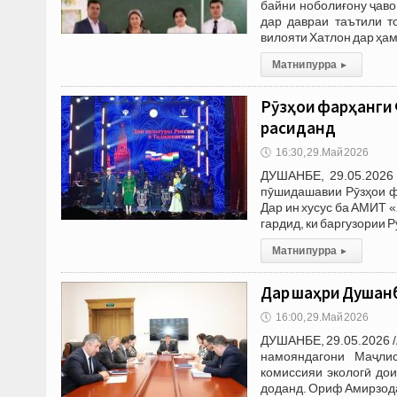
байни ноболиғону ҷаво
дар давраи таътили т
вилояти Хатлон дар ҳа
Матни пурра
▸
Рӯзҳои фарҳанги 
расиданд
🕔
16:30, 29.Май 2026
ДУШАНБЕ, 29.05.2026 
пӯшидашавии Рӯзҳои ф
Дар ин хусус ба АМИТ 
гардид, ки баргузории 
Матни пурра
▸
Дар шаҳри Душанб
🕔
16:00, 29.Май 2026
ДУШАНБЕ, 29.05.2026 /
намояндагони Маҷли
комиссияи экологӣ до
доданд. Ориф Амирзода