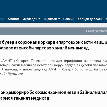
иҷӣ
Амният
Иқтисодӣ
Иҷтимоӣ
Сайёҳӣ
Хариди давлатӣ
Ба саҳифаи ас
и бунёди корхонаи коркарди партовҳои сахти маишӣ
барқро аз ҳисоби партовҳо амалӣ менамояд
/АМИТ «Ховар»/. Тоҷикистон тасмим гирифтааст, ки лоиҳаи бу
товҳои сахти маишӣ ва истеҳсоли неруи барқро аз ҳисоби партовҳ
 намояд, иттилоъ медиҳад АМИТ «Ховар» бо истинод ба Вазо
и оби Ҷумҳурии
стон ҳамкориро бо созмонҳои молиявии байналмила
 сармоя тақвият медиҳад