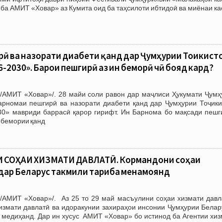
е ба АМИТ «Ховар» аз Кумита оид ба таҳсилоти ибтидоӣ ва миёнаи к
ӣ ва назорати диабети қанд дар Ҷумҳурии Тоҷикист
-2030». Барои пешгирӣ аз ин беморӣ чӣ бояд кард?
/АМИТ «Ховар»/. 28 майи соли равон дар маҷлиси Ҳукумати Ҷумҳ
арномаи пешгирӣ ва назорати диабети қанд дар Ҷумҳурии Тоҷики
30» мавриди баррасӣ қарор гирифт. Ин Барнома бо мақсади пешг
 бемории қанд
СОҲАИ ХИЗМАТИ ДАВЛАТӢ. Кормандони соҳаи
дар Беларус такмили таҷриба менамоянд
/АМИТ «Ховар»/. Аз 25 то 29 май масъулини соҳаи хизмати давл
хизмати давлатӣ ва идоракунии захираҳои инсонии Ҷумҳурии Белар
 медиҳанд. Дар ин хусус АМИТ «Ховар» бо истинод ба Агентии хиз