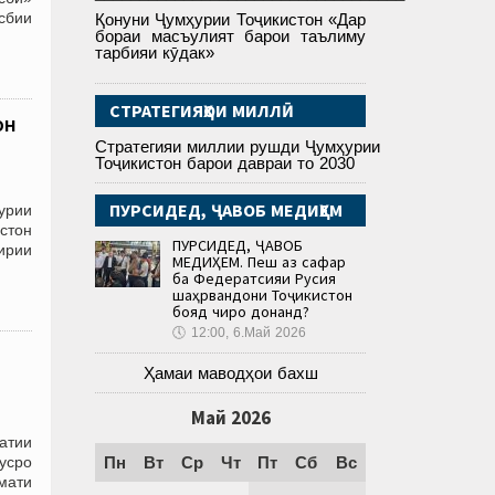
асбии
Қонуни Ҷумҳурии Тоҷикистон «Дар
бораи масъулият барои таълиму
тарбияи кӯдак»
СТРАТЕГИЯҲОИ МИЛЛӢ
он
Стратегияи миллии рушди Ҷумҳурии
Тоҷикистон барои давраи то 2030
ПУРСИДЕД, ҶАВОБ МЕДИҲЕМ
урии
стон
ПУРСИДЕД, ҶАВОБ
ирии
МЕДИҲЕМ. Пеш аз сафар
ба Федератсияи Русия
шаҳрвандони Тоҷикистон
бояд чиро донанд?
🕔
12:00, 6.Май 2026
Ҳамаи маводҳои бахш
Май 2026
атии
усро
Пн
Вт
Ср
Чт
Пт
Сб
Вс
мати