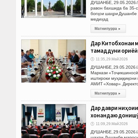
ДУШАНБЕ, 29.05.2026 /А
равон бахшида ба 35-с
боғҳои шаҳри Душанбе 
медиҳад
Матни пурра
▸
Дар Китобхонаи м
тамаддуни ориёӣ
🕔
11:35, 29.Май 2026
ДУШАНБЕ, 29.05.2026 /
Маркази «Тоҷикшиносӣ»
иштироки муҳаққиқони
АМИТ «Ховар». Директ
Матни пурра
▸
Дар даври ниҳоии
хонандаю донишҷ
🕔
11:09, 29.Май 2026
ДУШАНБЕ, 29.05.2026 /
шаҳри Душанбе мароси