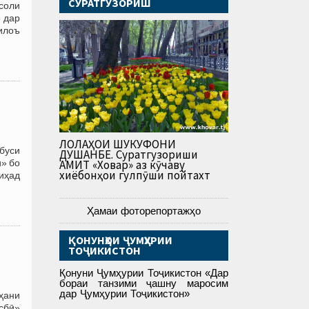
СУРАТГУЗОРИШ
 соли
 дар
тилоъ
ЛОЛАҲОИ ШУКУФОНИ
ббуси
ДУШАНБЕ. Суратгузориши
» бо
АМИТ «Ховар» аз кӯчаву
хиёбонҳои гулпӯши пойтахт
иҳад
Ҳамаи фоторепортажҳо
ҚОНУНҲОИ ҶУМҲУРИИ
ТОҶИКИСТОН
Қонуни Ҷумҳурии Тоҷикистон «Дар
бораи танзими ҷашну маросим
дар Ҷумҳурии Тоҷикистон»
оҳани
___________________________________
сбӣ»