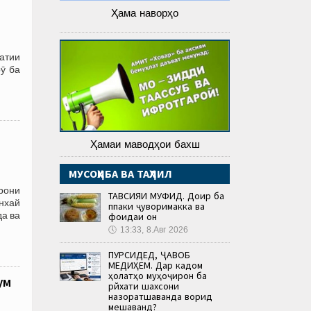
Ҳама наворҳо
атии
ӯ ба
Ҳамаи маводҳои бахш
МУСОҲИБА ВА ТАҲЛИЛ
ирони
ТАВСИЯИ МУФИД. Доир ба
нхай
пӯпаки ҷуворимакка ва
да ва
фоидаи он
🕔
13:33, 8.Авг 2026
ПУРСИДЕД, ҶАВОБ
МЕДИҲЕМ. Дар кадом
ҳолатҳо муҳоҷирон ба
ум
рӯйхати шахсони
назоратшаванда ворид
мешаванд?