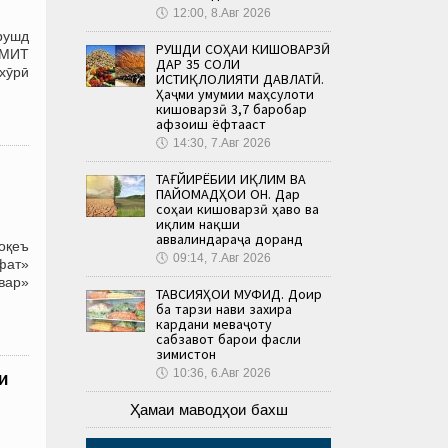
🕔
12:00, 8.Авг 2026
рушд
РУШДИ СОҲАИ КИШОВАРЗӢ
АМИТ
ДАР 35 СОЛИ
хӯрӣ
ИСТИҚЛОЛИЯТИ ДАВЛАТӢ.
Ҳаҷми умумии маҳсулоти
кишоварзӣ 3,7 баробар
афзоиш ёфтааст
🕔
14:30, 7.Авг 2026
ТАҒЙИРЁБИИ ИҚЛИМ ВА
ПАЙОМАДҲОИ ОН. Дар
соҳаи кишоварзӣ ҳаво ва
иқлим нақши
аввалиндараҷа доранд
оқеъ
🕔
09:14, 7.Авг 2026
фат»
овар»
ТАВСИЯҲОИ МУФИД. Доир
ба тарзи нави захира
кардани меваҷоту
сабзавот барои фасли
зимистон
🕔
10:36, 6.Авг 2026
и
Ҳамаи маводҳои бахш