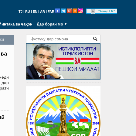
|
|
|
|
"Ховар FM"
TJ
RU
EN
AR
FAR
Минтақа ва ҷаҳон
Дар бораи мо
осӣ
 ва
нёди
о дар
рати
лӣ