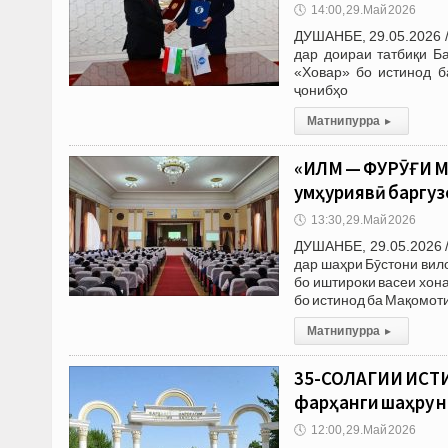
🕔
14:00, 29.Май 2026
ДУШАНБЕ, 29.05.2026 /
дар доираи татбиқи Б
«Ховар» бо истинод б
ҷонибҳо
Матни пурра
▸
«ИЛМ — ФУРӮҒИ М
ҷумҳуриявӣ баргу
🕔
13:30, 29.Май 2026
ДУШАНБЕ, 29.05.2026 
дар шаҳри Бӯстони ви
бо иштироки васеи хон
бо истинод ба Мақомот
Матни пурра
▸
35-СОЛАГИИ ИСТИ
фарҳанги шаҳру н
🕔
12:00, 29.Май 2026