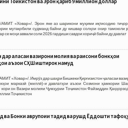
айни Тоҷикистон ва Эрон қариб 9 миллион доллар
/АМИТ «Ховар»/. Эрон яке аз шарикони муҳими иқтисодию тиҷор
кории мутақобили судманд байни ду кишвар солҳои охир тамоюли р
дар се моҳи аввали соли 2026 гардиши савдои хориҷӣ байни ду давлат
н дар ҷаласаи вазирони молия ва раисони бонкҳои
ҳои аъзои СҲШ иштирок намуд
АМИТ «Ховар»/. Имрӯз дар шаҳри Бишкеки Қирғизистон ҷаласаи ваз
кҳои марказӣ (миллӣ)-и давлатҳои аъзои Созмони ҳамкории Ша
ар кори он Вазири молияи Ҷумҳурии Тоҷикистон Файзиддин Қаҳҳорзо
иллии Тоҷикистон
нд ва Бонки аврупоии таҷдид ва рушд Ёддошти тафоҳ