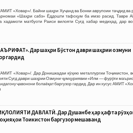
АМИТ «Ховар»/. Байни шаҳри Хуҷанд ва Бонки аврупоии таҷдид ва 
арномаи «Шаҳри сабз» Ёддошти тафоҳум ба имзо расид. Тавре 
а хадамоти матбуоти Раиси вилояти Суғд хабар медиҳад, дар во
АЪРИФАТ». Дар шаҳри Бӯстон даври шаҳрии озмуни
зор гардид
/АМИТ «Ховар»/. Дар Донишкадаи кӯҳию металлургии Тоҷикистон, в
лояти Суғд даври шаҳрии Озмуни ҷумҳуриявии «Илм — фурӯғи маъри
андагону ҷавонони болаёқат баргузор гардид. Дар ин хусус АМИТ «Х
и
ҚЛОЛИЯТИ ДАВЛАТӢ. Дар Душанбе ҳар ҳафта рӯзҳо
оҳияҳои Тоҷикистон баргузор мешаванд