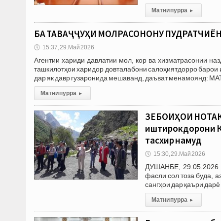
Матни пурра
▸
БА ТАВАҶҶУҲИ МОЛРАСОНОНУ ПУДРАТЧИЁН!
🕔
15:37, 29.Май 2026
Агентии хариди давлатии мол, кор ва хизматрасонии на
ташкилотҳои харидор довталабони салоҳиятдорро барои иш
дар як давр гузаронида мешаванд, даъват менамоянд: М
Матни пурра
▸
ЗЕБОИҲОИ НОТАК
иштирокдорони К
тасхир намуд
🕔
15:30, 29.Май 2026
ДУШАНБЕ, 29.05.2026 
фасли сол тоза буда, 
сангҳои дар қаъри дарё
Матни пурра
▸