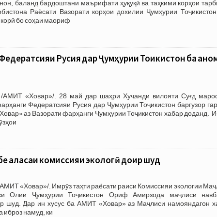
нон, баланд бардоштани маърифати ҳуқуқӣ ва таҳкими корҳои тарб
обистона Раёсати Вазорати корҳои дохилии Ҷумҳурии Тоҷикистон
мкорӣ бо соҳаи маориф
Федератсияи Русия дар Ҷумҳурии Тоҷикистон ба анҷо
/АМИТ «Ховар»/. 28 май дар шаҳри Хуҷанди вилояти Суғд маро
арҳанги Федератсияи Русия дар Ҷумҳурии Тоҷикистон баргузор гар
«Ховар» аз Вазорати фарҳанги Ҷумҳурии Тоҷикистон хабар доданд. 
Рӯзҳои
е ҷаласаи комиссияи экологӣ доир шуд
АМИТ «Ховар»/. Имрӯз таҳти раёсати раиси Комиссияи экологии Ма
си Олии Ҷумҳурии Тоҷикистон Ориф Амирзода маҷлиси навб
ир шуд. Дар ин хусус ба АМИТ «Ховар» аз Маҷлиси намояндагон х
 иброз намуд, ки