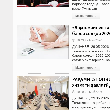
баргузор гардид. Тавр
назди Ҳукумати
Матни пурра
▸
«Барномаи пешгир
барои солҳои 2026
🕔
10:43, 29.Май 2026
ДУШАНБЕ, 29.05.2026 
Тоҷикистон лоиҳаи «Б
барои солҳои 2026-20
сатҳи гирифторшавӣ ба
Матни пурра
▸
РАҚАМИКУНОНИИ 
хизмати давлатӣ 
🕔
10:20, 29.Май 2026
ДУШАНБЕ, 29.05.2026 
Тоҷикистон таҷрибаи 
мавриди омӯзиш қарор