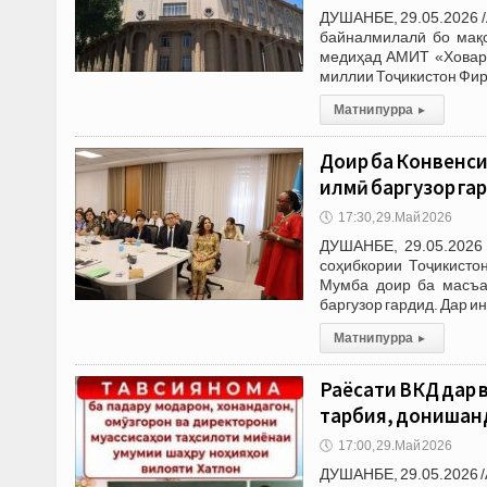
ДУШАНБЕ, 29.05.2026 /
байналмилалӣ бо мақс
медиҳад АМИТ «Ховар»
миллии Тоҷикистон Фир
Матни пурра
▸
Доир ба Конвенси
илмӣ баргузор га
🕔
17:30, 29.Май 2026
ДУШАНБЕ, 29.05.2026 
соҳибкории Тоҷикисто
Мумба доир ба масъа
баргузор гардид. Дар и
Матни пурра
▸
Раёсати ВКД дар 
тарбия, донишанд
🕔
17:00, 29.Май 2026
ДУШАНБЕ, 29.05.2026 /