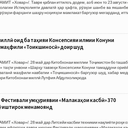
МИТ «Ховар»/. Тавре қаблан иттилоъ додем, аз 6 июн то 23 августи
олагии Истиқлолияти давлатӣ ҳар ҳафта, рӯзҳои шанбе ва якшанбе
рӯзҳои фарҳанги шаҳру ноҳияҳои мамлакат баргузор мегарданд, ит
иллӣ оид ба таҳияи Консепсияи илмии Конуни
 маҳфили «Тоҷикшиносӣ» доир шуд
АМИТ «Ховар»/. 28 май дар Китобхонаи миллии Тоҷикистон бо таша
 таҳти унвони «Шарҳу тавзеҳи Консепсияи Конуни тамаддуни ориёӣ
 ватанӣ маҳфили навбатии «Тоҷикшиносӣ» баргузор шуд, хабар мед
ори Китобхонаи миллӣ Лутфия Абдулхолиқзода
 Фестивали ҷумҳуриявии «Малакаҳои касбӣ» 370
ӯ иштирок менамоянд
АМИТ «Ховар»/. 28 май дар Литсейи касбии техникии нақлиёти роҳи 
ми ифтитоҳи даври ниҳоии Фестивали ҷумҳуриявии «Малакаҳои ка