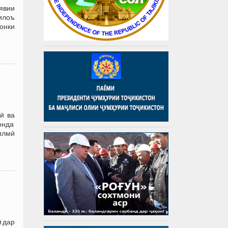
явии
илоъ
онки
ӣ ва
онда
илмӣ
и
ӣ дар