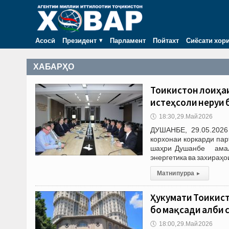
Асосӣ
Президент
Парламент
Пойтахт
Сиёсати хор
ХАБАРҲО
Тоҷикистон лоиҳа
истеҳсоли неруи 
🕔
18:30, 29.Май 2026
ДУШАНБЕ, 29.05.2026 
корхонаи коркарди пар
шаҳри Душанбе амалӣ
энергетика ва захираҳо
Матни пурра
▸
Ҳукумати Тоҷики
бо мақсади ҷалби
🕔
18:00, 29.Май 2026