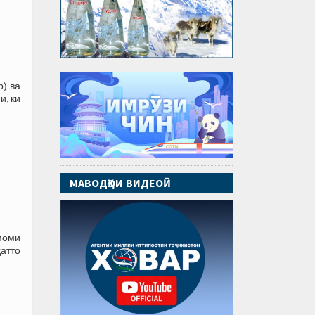
р) ва
ӣ, ки
МАВОДҲОИ ВИДЕОӢ
моми
ҳатто