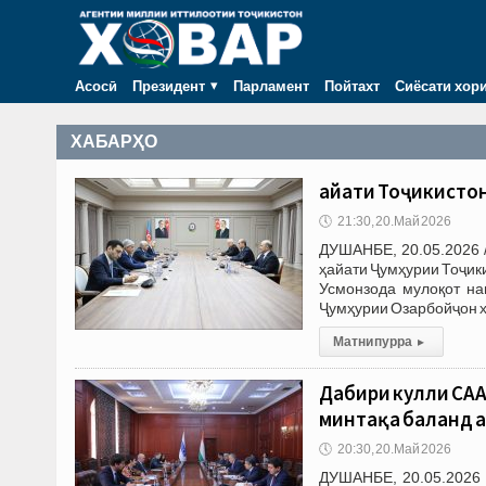
Асосӣ
Президент
Парламент
Пойтахт
Сиёсати хор
ХАБАРҲО
Ҳайати Тоҷикисто
🕔
21:30, 20.Май 2026
ДУШАНБЕ, 20.05.2026 
ҳайати Ҷумҳурии Тоҷик
Усмонзода мулоқот на
Ҷумҳурии Озарбойҷон х
Матни пурра
▸
Дабири кулли САҲ
минтақа баланд 
🕔
20:30, 20.Май 2026
ДУШАНБЕ, 20.05.2026 