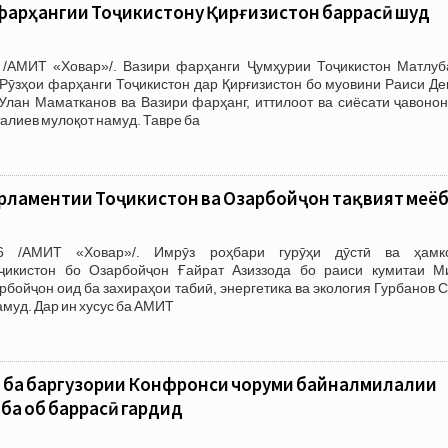
фарҳангии Тоҷикистону Қирғизистон баррасӣ шуд
/АМИТ «Ховар»/. Вазири фарҳанги Ҷумҳурии Тоҷикистон Матлуб
Рӯзҳои фарҳанги Тоҷикистон дар Қирғизистон бо муовини Раиси Де
Улан Маматканов ва Вазири фарҳанг, иттилоот ва сиёсати ҷавонон
лиев мулоқот намуд. Тавре ба
рламентии Тоҷикистон ва Озарбойҷон тақвият меё
6 /АМИТ «Ховар»/. Имрӯз роҳбари гурӯҳи дӯстӣ ва ҳамк
ҷикистон бо Озарбойҷон Ғайрат Азиззода бо раиси кумитаи М
бойҷон оид ба захираҳои табиӣ, энергетика ва экология Гурбанов 
амуд. Дар ин хусус ба АМИТ
ӣ ба баргузории Конфронси чоруми байналмилалии
 ба об баррасӣ гардид