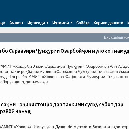
иҷӣ
Амният
Иқтисодӣ
Иҷтимоӣ
Сайёҳӣ
Хариди давлатӣ
Ба саҳифаи ас
н бо Сарвазири Ҷумҳурии Озарбойҷон мулоқот наму
/АМИТ «Ховар/. 20 май Сарвазири Ҷумҳурии Озарбойҷон Али Асадо
истон таҳти роҳбарии муовини Сарвазири Ҷумҳурии Тоҷикистон Усм
муд. Тавре ба АМИТ «Ховар» аз Сафорати Ҷумҳурии Тоҷикистон
абар доданд, дар мулоқот
А саҳми Тоҷикистонро дар таҳкими сулҳу субот дар
арзёбӣ намуд
/АМИТ «Ховар»/. Имрӯз дар Душанбе мулоқоти Вазири корҳои хор