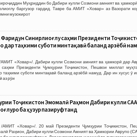
Сироҷиддин Муҳриддин бо Дабири кулли Созмони амният ва ҳамкорӣ
лиоғлу баргузор гардид. Тавре ба АМИТ «Ховар» аз Вазорати ко
имни музокирот
А Фаридун Синирлиоғлу саҳми Президенти Тоҷикист
 дар таҳкими суботи минтақавӣ баланд арзёбӣ на
/АМИТ «Ховар»/. Дабири кулли Созмони амният ва ҳамкорӣ дар Ав
 саҳми Президенти Ҷумҳурии Тоҷикистон, Пешвои миллат муҳт
таҳкими суботи минтақавӣ баланд арзёбӣ намуд. Дар ин хусус ӯ и
 аз рӯи
рии Тоҷикистон Эмомалӣ Раҳмон Дабири кулли САҲ
оғлуро ба ҳузур пазируфтанд
 /АМИТ «Ховар»/. 20 май Президенти Ҷумҳурии Тоҷикистон, Пе
алӣ Раҳмон, Дабири кулли Созмони Амният ва Ҳамкории Аврупо (СА
 ба ҳузур пазируфтанд. Дар мулоқот вазъи кунунӣ ва дурнамои ҳам