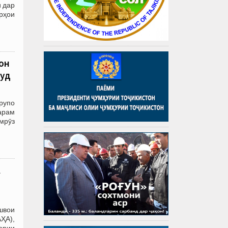
 дар
рҳои
он
муд
рупо
арам
мрӯз
А
швои
ҲА),
кории