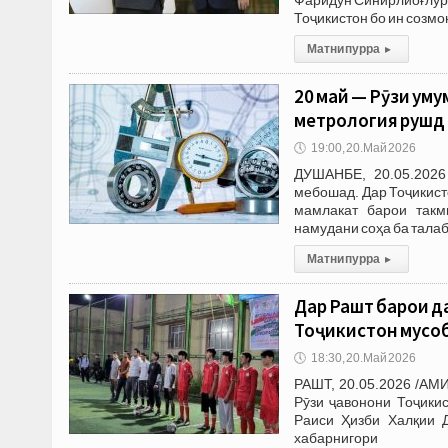
Тоҷикистон бо ин созм
Матни пурра
▸
20 май — Рӯзи ум
метрология рушд
🕔
19:00, 20.Май 2026
ДУШАНБЕ, 20.05.2026
мебошад. Дар Тоҷикист
мамлакат барои такм
намудани соҳа ба тала
Матни пурра
▸
Дар Рашт барои д
Тоҷикистон мусо
🕔
18:30, 20.Май 2026
РАШТ, 20.05.2026 /АМИ
Рӯзи ҷавонони Тоҷики
Раиси Ҳизби Халқии Д
хабарнигори