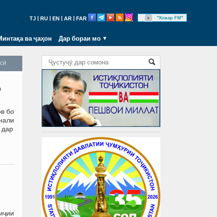
|
|
|
|
"Ховар FM"
TJ
RU
EN
AR
FAR
Минтақа ва ҷаҳон
Дар бораи мо
осӣ
д
в бо
онали
 дар
иҷии