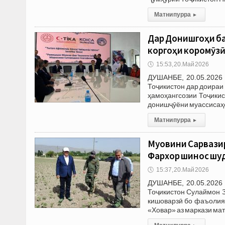
Матни пурра
▸
Дар Донишгоҳи б
коргоҳи коромӯзӣ
🕔
15:53, 20.Май 2026
ДУШАНБЕ, 20.05.2026 
Тоҷикистон дар доираи
ҳамоҳангсозии Тоҷикис
донишҷӯёни муассисаҳо
Матни пурра
▸
Муовини Сарвази
Фархор шинос шу
🕔
15:37, 20.Май 2026
ДУШАНБЕ, 20.05.2026 
Тоҷикистон Сулаймон З
кишоварзӣ бо фаъолия
«Ховар» аз маркази ма