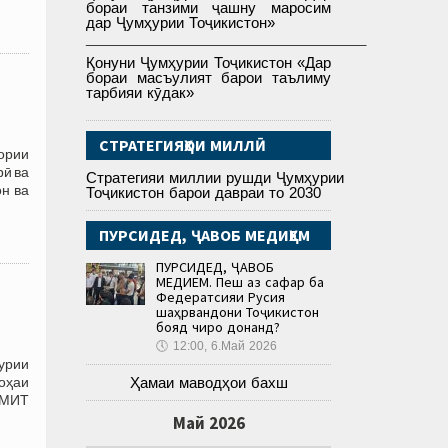
бораи танзими ҷашну маросим
дар Ҷумҳурии Тоҷикистон»
___________________________________
Қонуни Ҷумҳурии Тоҷикистон «Дар
бораи масъулият барои таълиму
тарбияи кӯдак»
СТРАТЕГИЯҲОИ МИЛЛӢ
ории
рӣ ва
Стратегияи миллии рушди Ҷумҳурии
он ва
Тоҷикистон барои давраи то 2030
ПУРСИДЕД, ҶАВОБ МЕДИҲЕМ
ПУРСИДЕД, ҶАВОБ
МЕДИҲЕМ. Пеш аз сафар ба
Федератсияи Русия
шаҳрвандони Тоҷикистон
бояд чиро донанд?
🕔
12:00, 6.Май 2026
урии
соҳаи
Ҳамаи маводҳои бахш
АМИТ
Май 2026