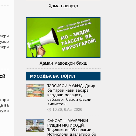
Ҳама наворҳо
аҳри
узор
шаҳри
Ҳамаи маводҳои бахш
сӣ
МУСОҲИБА ВА ТАҲЛИЛ
ТАВСИЯҲОИ МУФИД. Доир
ба тарзи нави захира
кардани меваҷоту
сабзавот барои фасли
тори
зимистон
а ва
🕔
10:36, 6.Авг 2026
оруми
САНОАТ — МУҲАРРИКИ
РУШДИ ИҚТИСОДӢ.
Тоҷикистон 35-солагии
Истиқлоли давлатиро бо