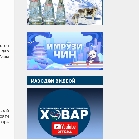
стон
к дар
Азим
МАВОДҲОИ ВИДЕОӢ
 селӣ
ояти
вар»