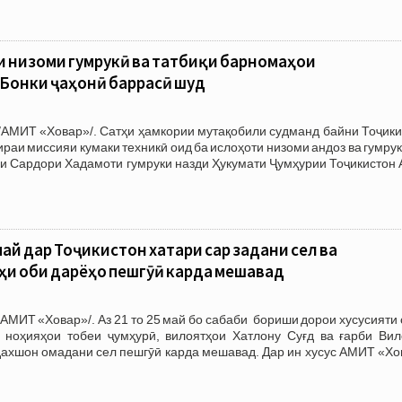
 низоми гумрукӣ ва татбиқи барномаҳои
Бонки ҷаҳонӣ баррасӣ шуд
/АМИТ «Ховар»/. Сатҳи ҳамкории мутақобили судманд байни Тоҷики
ираи миссияи кумаки техникӣ оид ба ислоҳоти низоми андоз ва гумру
и Сардори Хадамоти гумруки назди Ҳукумати Ҷумҳурии Тоҷикистон 
 май дар Тоҷикистон хатари сар задани сел ва
и оби дарёҳо пешгӯӣ карда мешавад
АМИТ «Ховар»/. Аз 21 то 25 май бо сабаби бориши дорои хусусияти
 ноҳияҳои тобеи ҷумҳурӣ, вилоятҳои Хатлону Суғд ва ғарби Вил
дахшон омадани сел пешгӯӣ карда мешавад. Дар ин хусус АМИТ «Хо