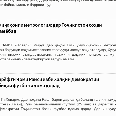
они байналмилалӣ баррасӣ шуд.
умиҷаҳонии метрология: дар Тоҷикистон соҳаи
 меёбад
 /АМИТ «Ховар»/. Имрӯз дар ҷаҳон Рӯзи умумиҷаҳонии метрол
он ба рушди соҳаи метрология таваҷҷуҳи махсус зоҳир гардида, Ҳук
или низоми стандартизатсия, таъмини дақиқии ченакҳо ва мут
боти байналмилалӣ тадбирҳои зарурӣ амалӣ
арёфти Ҷоми Раиси Ҳизби Халқии Демократии
биқаи футбол идома дорад
Т «Ховар»/. Дар ноҳияи Рашт барои дар сатҳи баланд таҷлил наму
стон (23 май), Рӯзи байналмилалии футбол (25 май) ва дарёфти 
емократии Тоҷикистон бозии футбол идома дорад. Дар ин хусу