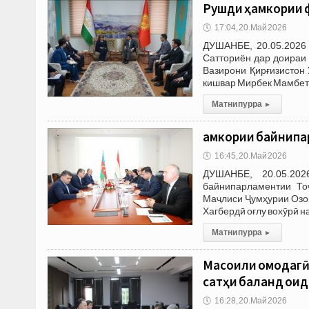
Рушди ҳамкории 
🕔
17:04, 20.Май 2026
ДУШАНБЕ, 20.05.2026 
Сатториён дар доираи 
Вазирони Қирғизистон 
кишвар Мирбек Мамбета
Матни пурра
▸
Ҳамкории байнипа
🕔
16:45, 20.Май 2026
ДУШАНБЕ, 20.05.202
байнипарламентии То
Маҷлиси Ҷумҳурии Озор
Хагбердӣ оғлу вохӯрӣ н
Матни пурра
▸
‎Масоили омодаг
сатҳи баланд оид
🕔
16:28, 20.Май 2026