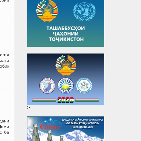
огия
умати
обиқ
>
дани
Ҷоми
с ба