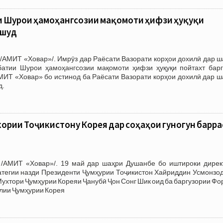
и Шурои ҳамоҳангсозии мақомоти ҳифзи ҳуқуқи
 шуд
/АМИТ «Ховар»/. Имрӯз дар Раёсати Вазорати корҳои дохилӣ дар ш
атии Шурои ҳамоҳангсозии мақомоти ҳифзи ҳуқуқи пойтахт барг
АМИТ «Ховар» бо истинод ба Раёсати Вазорати корҳои дохилӣ дар 
д.
ории Тоҷикистону Корея дар соҳаҳои гуногун барра
/АМИТ «Ховар»/. 19 май дар шаҳри Душанбе бо иштироки дирек
атегии назди Президенти Ҷумҳурии Тоҷикистон Хайриддин Усмонзод
ухтори Ҷумҳурии Кореяи Ҷанубӣ Ҷон Сонг Шик оид ба баргузории Ф
лии Ҷумҳурии Корея