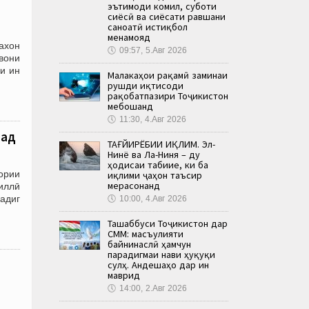
эътимоди комил, суботи
сиёсӣ ва сиёсати равшани
саноатӣ истиқбол
менамояд
ахон
🕔
09:57, 5.Авг 2026
вони
и ин
Малакаҳои рақамӣ заминаи
рушди иқтисоди
рақобатпазири Тоҷикистон
мебошанд
🕔
11:30, 4.Авг 2026
бад
ТАҒЙИРЁБИИ ИҚЛИМ. Эл-
Нинё ва Ла-Ниня – ду
ҳодисаи табиие, ки ба
ории
иқлими ҷаҳон таъсир
мерасонанд
иллӣ
Садиг
🕔
10:00, 4.Авг 2026
Ташаббуси Тоҷикистон дар
СММ: масъулияти
байнинаслӣ ҳамчун
парадигмаи нави ҳуқуқи
сулҳ. Андешаҳо дар ин
маврид
🕔
14:00, 2.Авг 2026