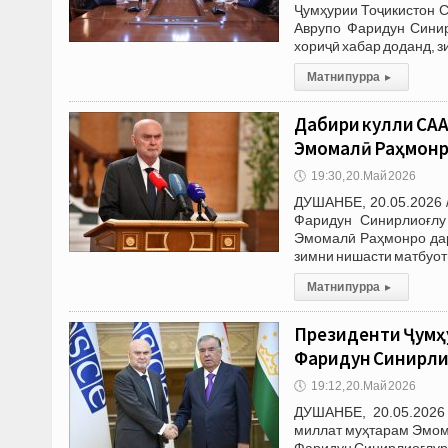
Ҷумҳурии Тоҷикистон 
Аврупо Фаридун Синир
хориҷӣ хабар доданд, з
Матни пурра
▸
Дабири кулли САҲ
Эмомалӣ Раҳмонро
🕔
19:30, 20.Май 2026
ДУШАНБЕ, 20.05.2026 
Фаридун Синирлиоғлу
Эмомалӣ Раҳмонро дар 
зимни нишасти матбуотӣ
Матни пурра
▸
Президенти Ҷумҳу
Фаридун Синирли
🕔
19:12, 20.Май 2026
ДУШАНБЕ, 20.05.2026
миллат муҳтарам Эмом
Фаридун Синирлиоғлуро