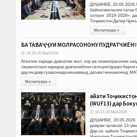
ДУШАНБЕ, 20.05.2026 
байналмилалии сатҳи 
солҳои 2018-2028» да
Тоҷикистон Далер Ҷумъ
Матни пурра
▸
БА ТАВАҶҶУҲИ МОЛРАСОНОНУ ПУДРАТЧИЁН!!
🕔
16:28, 20.Май 2026
Агентии хариди давлатии мол, кор ва хизматрасонии на
ташкилотҳои харидор довталабони салоҳиятдорро барои иш
дар як давр гузаронида мешаванд, даъват менамоянд: М
Матни пурра
▸
Ҳайати Тоҷикисто
(WUF13) дар Боку
🕔
16:10, 20.Май 2026
ДУШАНБЕ, 20.05.2026 
доираи ҷаласаи 13-ум
Дар он ҳайати Тоҷикис
Ҷумҳурии Тоҷикистон 