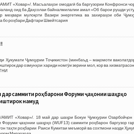
/АМИТ «Ховар»/. Масъалаҳои омодагӣ ба баргузории Конфронси чо
баланд оид ба Даҳсолаи байналмилалии амал «Об барои рушди усту
р меҳвари мулоқоти Вазири энергетика ва захираҳои оби Ҷумҳ
а бо роҳбари Дафтари Швейтсария
!
зди Ҳукумати Ҷумҳурии Тоҷикистон (минбаъд – мақомоти ваколатдо
тирок дар озмунҳои хариди номгӯи зерини мол, кор ва хизматрасон
АТНИ
н дар саммити роҳбарони Форуми ҷаҳонии шаҳрҳо
 иштирок намуд
/АМИТ «Ховар»/. 18 май дар шаҳри Бокуи Ҷумҳурии Озарбойҷон
и Форуми ҷаҳонии шаҳрҳо (WUF13) саммити роҳбарон баргузор гар
тон таҳти роҳбарии Раиси Кумитаи меъморӣ ва сохтмони назди Ҳук
Низом Мирзозода