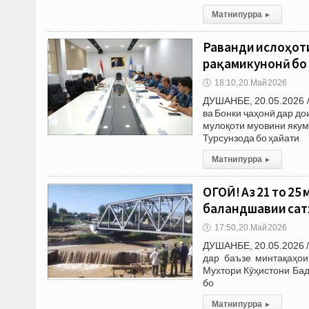
Матни пурра
▸
Раванди ислоҳоти
рақамикунонӣ бо 
🕔
18:10, 20.Май 2026
ДУШАНБЕ, 20.05.2026 
ва Бонки ҷаҳонӣ дар до
мулоқоти муовини якум
Турсунзода бо ҳайати
Матни пурра
▸
ОГОҲӢ! Аз 21 то 25
баландшавии сатҳ
🕔
17:50, 20.Май 2026
ДУШАНБЕ, 20.05.2026 /
дар баъзе минтақаҳои
Мухтори Кӯҳистони Ба
бо
Матни пурра
▸