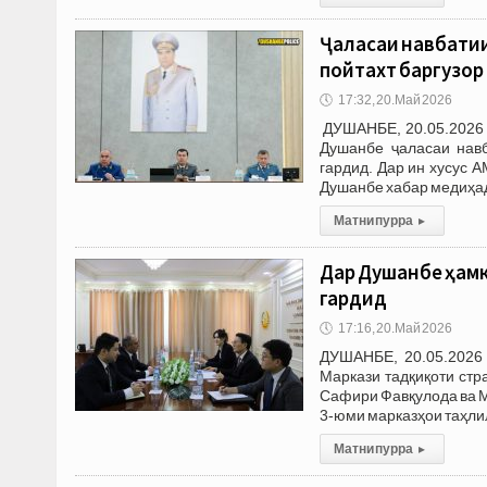
Ҷаласаи навбати
пойтахт баргузор
🕔
17:32, 20.Май 2026
ДУШАНБЕ, 20.05.2026 
Душанбе ҷаласаи навб
гардид. Дар ин хусус 
Душанбе хабар медиҳа
Матни пурра
▸
Дар Душанбе ҳамк
гардид
🕔
17:16, 20.Май 2026
ДУШАНБЕ, 20.05.2026 
Маркази тадқиқоти стр
Сафири Фавқулода ва М
3-юми марказҳои таҳли
Матни пурра
▸