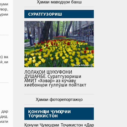
Ҳамаи маводҳои бахш
руми
вор,
СУРАТГУЗОРИШ
урии
р) ва
ӣ, ки
ЛОЛАҲОИ ШУКУФОНИ
ДУШАНБЕ. Суратгузориши
АМИТ «Ховар» аз кӯчаву
хиёбонҳои гулпӯши пойтахт
Ҳамаи фоторепортажҳо
ҚОНУНҲОИ ҶУМҲУРИИ
 дар
ТОҶИКИСТОН
дид.
умати
Қонуни Ҷумҳурии Тоҷикистон «Дар