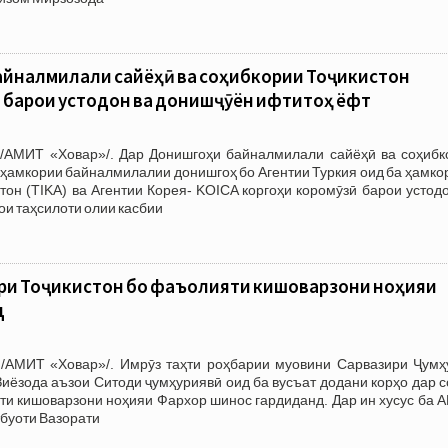
айналмилали сайёҳӣ ва соҳибкории Тоҷикистон
 барои устодон ва донишҷӯён ифтитоҳ ёфт
/АМИТ «Ховар»/. Дар Донишгоҳи байналмилали сайёҳӣ ва соҳибк
 ҳамкории байналмилалии донишгоҳ бо Агентии Туркия оид ба ҳамко
тон (TIKA) ва Агентии Корея- KOICA коргоҳи коромӯзӣ барои устод
и таҳсилоти олии касбии
ри Тоҷикистон бо фаъолияти кишоварзони ноҳияи
д
/АМИТ «Ховар»/. Имрӯз таҳти роҳбарии муовини Сарвазири Ҷумҳ
иёзода аъзои Ситоди ҷумҳуриявӣ оид ба вусъат додани корҳо дар 
ти кишоварзони ноҳияи Фархор шинос гардиданд. Дар ин хусус ба 
тбуоти Вазорати