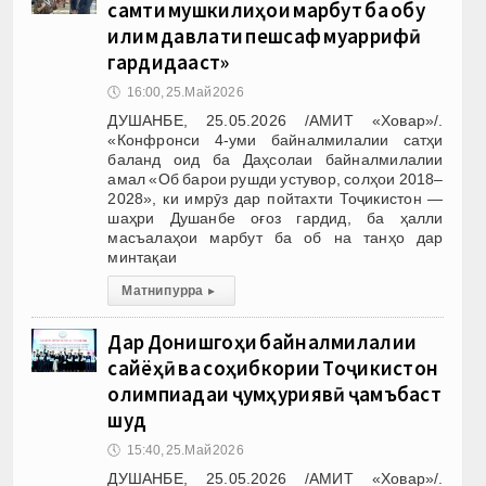
самти мушкилиҳои марбут ба обу
иқлим давлати пешсаф муаррифӣ
гардидааст»
🕔
16:00, 25.Май 2026
ДУШАНБЕ, 25.05.2026 /АМИТ «Ховар»/.
«Конфронси 4-уми байналмилалии сатҳи
баланд оид ба Даҳсолаи байналмилалии
амал «Об барои рушди устувор, солҳои 2018–
2028», ки имрӯз дар пойтахти Тоҷикистон —
шаҳри Душанбе оғоз гардид, ба ҳалли
масъалаҳои марбут ба об на танҳо дар
минтақаи
Матни пурра
▸
Дар Донишгоҳи байналмилалии
сайёҳӣ ва соҳибкории Тоҷикистон
олимпиадаи ҷумҳуриявӣ ҷамъбаст
шуд
🕔
15:40, 25.Май 2026
ДУШАНБЕ, 25.05.2026 /АМИТ «Ховар»/.