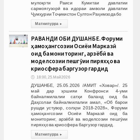
мулоқоти Раиси Кумитаи давлатии
сармоягузорӣ ва идораи амволи давлатии
Ҷумҳурии Тоҷикистон Султон Раҳимзода бо
Матни пурра
▸
РАВАНДИ ОБИ ДУШАНБЕ. Форуми
ҳамоҳангсозии Осиёи Марказӣ
оид ба мониторинг, арзёбӣ ва
моделсозии пешгӯии пиряхҳо ва
криосфера баргузор гардид
🕔
18:00, 25.Май 2026
ДУШАНБЕ, 25.05.2026 /АМИТ «Ховар»/. 25
май дар ҳошияи Конфронси 4-уми
байналмилалии сатҳи баланд оид ба
Даҳсолаи байналмилалии амал, «Об барои
рушди устувор, солҳои 2018-2028», Форуми
ҳамоҳангсозии Осиёи Марказӣ оид ба
мониторинг, арзёбӣ ва моделсозии пешгӯии
пиряхҳо ва криосфера баргузор гардид.
Матни пурра
▸