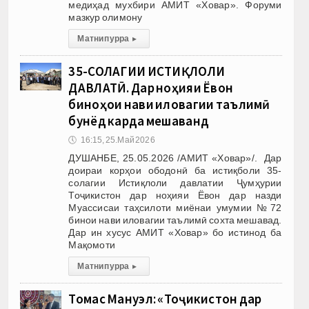
медиҳад мухбири АМИТ «Ховар». Форуми
мазкур олимону
Матни пурра
▸
35-СОЛАГИИ ИСТИҚЛОЛИ
ДАВЛАТӢ. Дар ноҳияи Ёвон
биноҳои нави иловагии таълимӣ
бунёд карда мешаванд
🕔
16:15, 25.Май 2026
ДУШАНБЕ, 25.05.2026 /АМИТ «Ховар»/. Дар
доираи корҳои ободонӣ ба истиқболи 35-
солагии Истиқлоли давлатии Ҷумҳурии
Тоҷикистон дар ноҳияи Ёвон дар назди
Муассисаи таҳсилоти миёнаи умумии №72
бинои нави иловагии таълимӣ сохта мешавад.
Дар ин хусус АМИТ «Ховар» бо истинод ба
Мақомоти
Матни пурра
▸
Томас Мануэл: «Тоҷикистон дар