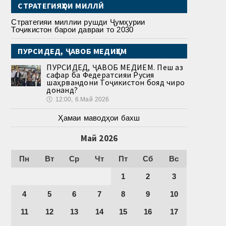
СТРАТЕГИЯҲОИ МИЛЛӢ
Стратегияи миллии рушди Ҷумҳурии
Тоҷикистон барои давраи то 2030
ПУРСИДЕД, ҶАВОБ МЕДИҲЕМ
ПУРСИДЕД, ҶАВОБ МЕДИҲЕМ. Пеш аз
сафар ба Федератсияи Русия
шаҳрвандони Тоҷикистон бояд чиро
донанд?
🕔
12:00, 6.Май 2026
Ҳамаи маводҳои бахш
Май 2026
Пн
Вт
Ср
Чт
Пт
Сб
Вс
1
2
3
4
5
6
7
8
9
10
11
12
13
14
15
16
17