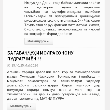
Имрӯз дар Донишгоҳи байналмилалии сайёҳӣ
ва соҳибкории Тоҷикистон маросими
ҷамъбаст ва мукофотонидани ғолибони
Олимпиадаи VI ҷумҳуриявии донишҷӯёни
муассисаҳои таҳсилоти олии касбии Ҷумҳурии
Тоҷикистон аз рӯи фанҳои математика, химия,
биология, физика, технологияҳои иттилоотӣ
ва география барои дарёфти
Матни пурра
▸
БА ТАВАҶҶУҲИ МОЛРАСОНОНУ
ПУДРАТЧИЁН!!!
🕔
15:40, 25.Май 2026
Агентии хариди давлатии мол, кор ва хизматрасонии
назди Ҳукумати Ҷумҳурии Тоҷикистон (минбаъд –
мақомоти ваколатдор) ва ташкилотҳои харидор
довталабони салоҳиятдорро барои иштирок дар
озмунҳои хариди номгӯи зерини мол, кор ва
хизматрасонӣ, ки дар як давр гузаронида мешаванд,
даъват менамоянд: МАТНИ ПУРРА
Матни пурра
▸