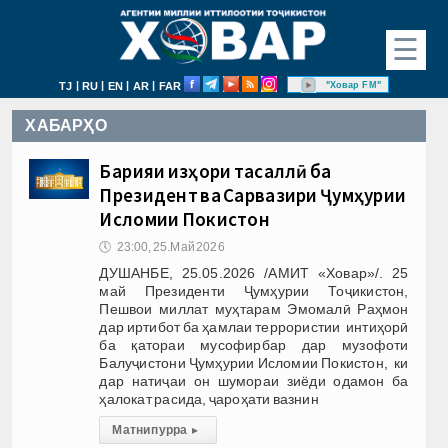
☰
|
|
|
|
"Ховар FM"
TJ
RU
EN
AR
FAR
ХАБАРҲО
Барқияи изҳори тасаллӣ ба
Президент ва Сарвазири Ҷумҳурии
Исломии Покистон
🕔
23:00, 25.Май 2026
ДУШАНБЕ, 25.05.2026 /АМИТ «Ховар»/. 25
май Президенти Ҷумҳурии Тоҷикистон,
Пешвои миллат муҳтарам Эмомалӣ Раҳмон
дар иртибот ба ҳамлаи террористии интиҳорӣ
ба қатораи мусофирбар дар музофоти
Балуҷистони Ҷумҳурии Исломии Покистон, ки
дар натиҷаи он шумораи зиёди одамон ба
ҳалокат расида, ҷароҳати вазнин
Матни пурра
▸