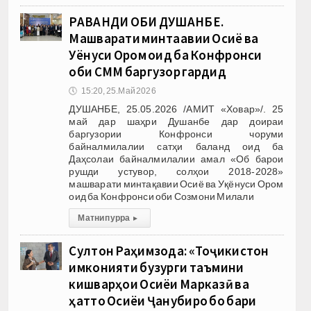
РАВАНДИ ОБИ ДУШАНБЕ.
Машварати минтақавии Осиё ва
Уқёнуси Ором оид ба Конфронси
оби СММ баргузор гардид
🕔
15:20, 25.Май 2026
ДУШАНБЕ, 25.05.2026 /АМИТ «Ховар»/. 25
май дар шаҳри Душанбе дар доираи
баргузории Конфронси чоруми
байналмилалии сатҳи баланд оид ба
Даҳсолаи байналмилалии амал «Об барои
рушди устувор, солҳои 2018-2028»
машварати минтақавии Осиё ва Уқёнуси Ором
оид ба Конфронси оби Созмони Милали
Матни пурра
▸
Султон Раҳимзода: «Тоҷикистон
имконияти бузурги таъмини
кишварҳои Осиёи Марказӣ ва
ҳатто Осиёи Ҷанубиро бо барқи