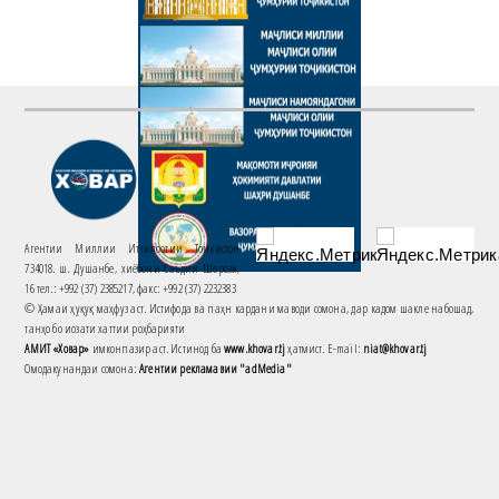
Агентии Миллии Иттилоотии Тоҷикистон
734018. ш. Душанбе, хиёбони Саъдии Шерозӣ,
16 тел.: +992 (37) 2385217, факс: +992 (37) 2232383
© Ҳамаи ҳуқуқ маҳфуз аст. Истифода ва паҳн кардани маводи сомона, дар кадом шакле набошад,
танҳо бо иҷозати хаттии роҳбарияти
АМИТ «Ховар»
имконпазир аст. Истинод ба
www.khovar.tj
ҳатмист. E-mail:
niat@khovar.tj
Омодакунандаи сомона:
Агентии рекламавии "adMedia"