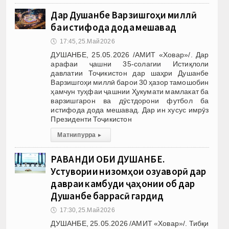
Дар Душанбе Варзишгоҳи миллӣ
ба истифода дода мешавад
🕔
17:45, 25.Май 2026
ДУШАНБЕ, 25.05.2026 /АМИТ «Ховар»/. Дар
арафаи ҷашни 35-солагии Истиқлоли
давлатии Тоҷикистон дар шаҳри Душанбе
Варзишгоҳи миллӣ барои 30 ҳазор тамошобин
ҳамчун туҳфаи ҷашнии Ҳукумати мамлакат ба
варзишгарон ва дӯстдорони футбол ба
истифода дода мешавад. Дар ин хусус имрӯз
Президенти Тоҷикистон
Матни пурра
▸
РАВАНДИ ОБИ ДУШАНБЕ.
Устувории низомҳои озуқаворӣ дар
давраи камбуди ҷаҳонии об дар
Душанбе баррасӣ гардид
🕔
17:30, 25.Май 2026
ДУШАНБЕ, 25.05.2026 /АМИТ «Ховар»/. Тибқи