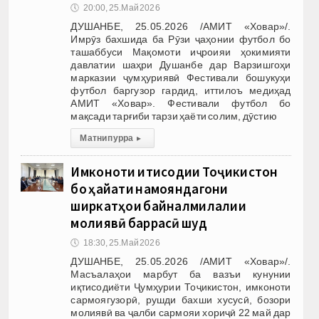
🕔
20:00, 25.Май 2026
ДУШАНБЕ, 25.05.2026 /АМИТ «Ховар»/.
Имрӯз бахшида ба Рӯзи ҷаҳонии футбол бо
ташаббуси Мақомоти иҷроияи ҳокимияти
давлатии шаҳри Душанбе дар Варзишгоҳи
марказии ҷумҳуриявӣ Фестивали бошукуҳи
футбол баргузор гардид, иттилоъ медиҳад
АМИТ «Ховар». Фестивали футбол бо
мақсади тарғиби тарзи ҳаёти солим, дӯстию
Матни пурра
▸
Имконоти иқтисодии Тоҷикистон
бо ҳайати намояндагони
ширкатҳои байналмилалии
молиявӣ баррасӣ шуд
🕔
18:30, 25.Май 2026
ДУШАНБЕ, 25.05.2026 /АМИТ «Ховар»/.
Масъалаҳои марбут ба вазъи кунунии
иқтисодиёти Ҷумҳурии Тоҷикистон, имконоти
сармоягузорӣ, рушди бахши хусусӣ, бозори
молиявӣ ва ҷалби сармояи хориҷӣ 22 май дар