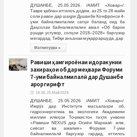
ДУШАНБЕ, 25.05.2026. /АМИТ «Ховар»/.
Тавре қаблан иттилоъ додем, аз 25 то 28 майи
соли равон дар шаҳри Душанбе Конфронси 4-
уми байналмилалии сатҳи баланд оид ба
Даҳсолаи байналмилалии амал «Об барои
рушди устувор, солҳои 2018–2028» баргузор
мегардад. Тибқи анъанаи муқарраршуда, дар
Матни пурра
▸
Равиши ҳамгироёнаи идоракунии
захираҳои об дар меҳвари Форуми
7-уми байналмилалӣ дар Душанбе
қарор гирифт
🕔
16:30, 25.Май 2026
ДУШАНБЕ, 25.05.2026 /АМИТ «Ховар»/.
Имрӯз дар Институти масъалаҳои об,
гидроэнергетика ва экологияи Академияи
миллии илмҳои Тоҷикистон таҳти унвони
«Равиши NEXUS дар Осиёи Марказӣ: илм,
сиёсат ва амалия» Форуми 7-уми
байналмилалӣ баргузор гардид, иттилоъ