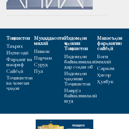
Тоҷикистон
Муқаддасоти
Иқдомҳои
Мавзеъҳои
миллӣ
ҷаҳонии
фарҳангию
Таърих
Тоҷикистон
сайёҳӣ
Нишон
Иқтисодӣ
Иқдомҳои
Боғи
Парчам
Фарҳанг ва
байналмилалӣ
миллӣ
маориф
Суруд
дар соҳаи об
Саразм
Сайёҳӣ
Пул
Иқдомҳои
Ҳисор
Тоҷикистон
ҷаҳонии
Ҳулбук
ва ҷомеаи
Тоҷикистон
ҷаҳон
Наврӯз
байналмилалӣ
шуд