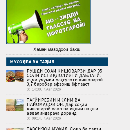
Ҳамаи маводҳои бахш
МУСОҲИБА ВА ТАҲЛИЛ
РУШДИ СОҲАИ КИШОВАРЗӢ ДАР 35
СОЛИ ИСТИҚЛОЛИЯТИ ДАВЛАТӢ.
Ҳаҷми умумии маҳсулоти кишоварзӣ
3,7 баробар афзоиш ёфтааст
🕔
14:30, 7.Авг 2026
ТАҒЙИРЁБИИ ИҚЛИМ ВА
ПАЙОМАДҲОИ ОН. Дар соҳаи
кишоварзӣ ҳаво ва иқлим нақши
аввалиндараҷа доранд
🕔
09:14, 7.Авг 2026
ТАВСИЯҲОИ МУФИД. Доир ба тарзи