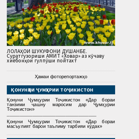
ЛОЛАҲОИ ШУКУФОНИ ДУШАНБЕ.
Суратгузориши АМИТ «Ховар» аз кӯчаву
хиёбонҳои гулпӯши пойтахт
Ҳамаи фоторепортажҳо
ҚОНУНҲОИ ҶУМҲУРИИ ТОҶИКИСТОН
Қонуни Ҷумҳурии Тоҷикистон «Дар бораи
танзими ҷашну маросим дар Ҷумҳурии
Тоҷикистон»
___________________________________
Қонуни Ҷумҳурии Тоҷикистон «Дар бораи
масъулият барои таълиму тарбияи кӯдак»