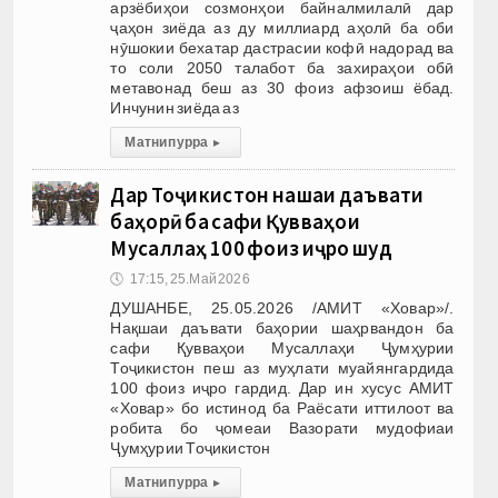
арзёбиҳои созмонҳои байналмилалӣ дар
ҷаҳон зиёда аз ду миллиард аҳолӣ ба оби
нӯшокии бехатар дастрасии кофӣ надорад ва
то соли 2050 талабот ба захираҳои обӣ
метавонад беш аз 30 фоиз афзоиш ёбад.
Инчунин зиёда аз
Матни пурра
▸
Дар Тоҷикистон нақшаи даъвати
баҳорӣ ба сафи Қувваҳои
Мусаллаҳ 100 фоиз иҷро шуд
🕔
17:15, 25.Май 2026
ДУШАНБЕ, 25.05.2026 /АМИТ «Ховар»/.
Нақшаи даъвати баҳории шаҳрвандон ба
сафи Қувваҳои Мусаллаҳи Ҷумҳурии
Тоҷикистон пеш аз муҳлати муайянгардида
100 фоиз иҷро гардид. Дар ин хусус АМИТ
«Ховар» бо истинод ба Раёсати иттилоот ва
робита бо ҷомеаи Вазорати мудофиаи
Ҷумҳурии Тоҷикистон
Матни пурра
▸