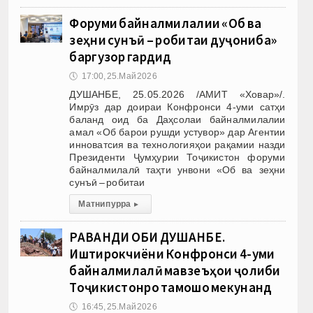
Форуми байналмилалии «Об ва
зеҳни сунъӣ – робитаи дуҷониба»
баргузор гардид
🕔
17:00, 25.Май 2026
ДУШАНБЕ, 25.05.2026 /АМИТ «Ховар»/.
Имрӯз дар доираи Конфронси 4-уми сатҳи
баланд оид ба Даҳсолаи байналмилалии
амал «Об барои рушди устувор» дар Агентии
инноватсия ва технологияҳои рақамии назди
Президенти Ҷумҳурии Тоҷикистон форуми
байналмилалӣ таҳти унвони «Об ва зеҳни
сунъӣ – робитаи
Матни пурра
▸
РАВАНДИ ОБИ ДУШАНБЕ.
Иштирокчиёни Конфронси 4-уми
байналмилалӣ мавзеъҳои ҷолиби
Тоҷикистонро тамошо мекунанд
🕔
16:45, 25.Май 2026