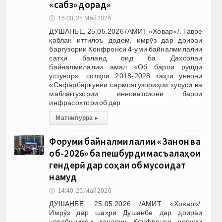
«сабз» дорад»
🕔
15:00, 25.Май 2026
ДУШАНБЕ, 25.05.2026 /АМИТ «Ховар»/. Тавре
қаблан иттилоъ додем, имрӯз дар доираи
баргузории Конфронси 4-уми байналмилалии
сатҳи баланд оид ба Даҳсолаи
байналмилалии амал «Об барои рушди
устувор», солҳои 2018-2028 таҳти унвони
«Сафарбаркунии сармоягузориҳои хусусӣ ва
маблағгузории инноватсионӣ барои
инфрасохтори об дар
Матни пурра
▸
Форуми байналмилалии «Занон ва
об-2026» ба пешбурди масъалаҳои
гендерӣ дар соҳаи об мусоидат
намуд
🕔
14:40, 25.Май 2026
ДУШАНБЕ, 25.05.2026 /АМИТ «Ховар»/.
Имрӯз дар шаҳри Душанбе дар доираи
чорабиниҳои канории Конфронси чоруми