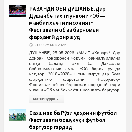
РАВАНДИ ОБИ ДУШАНБЕ. Дар
Душанбе таҳти унвони «Об —
манбаи ҳаёти инсоният»
Фестивали об ва барномаи
фарҳангӣ доир шуд
🕔
21:00, 25.Май 2026
ДУШАНБЕ, 25.05.2026. /АМИТ «Ховар»/. Дар
доираи Конфронси чоруми байналмилалии
сатҳи баланд оид ба Даҳсолаи
байналмилалии амал «Об барои рушди
устувор, 2018–2028» шоми имрӯз дар Боғи
фарҳангию фароғатии «Наврӯзгоҳ»
Фестивали об ва барномаи фарҳангӣ таҳти
унвони «Об манбаи ҳаёти инсоният» баргузор
Матни пурра
▸
Бахшида ба Рӯзи ҷаҳонии футбол
Фестивали бошукуҳи футбол
баргузор гардид