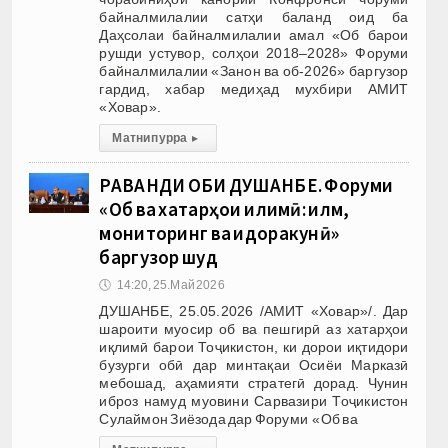
байналмилалии сатҳи баланд оид ба
Даҳсолаи байналмилалии амал «Об барои
рушди устувор, солҳои 2018–2028» Форуми
байналмилалии «Занон ва об-2026» баргузор
гардид, хабар медиҳад мухбири АМИТ
«Ховар».
Матни пурра
▸
РАВАНДИ ОБИ ДУШАНБЕ. Форуми
«Об ва хатарҳои иқлимӣ: илм,
мониторинг ва идоракунӣ»
баргузор шуд
🕔
14:20, 25.Май 2026
ДУШАНБЕ, 25.05.2026 /АМИТ «Ховар»/. Дар
шароити муосир об ва пешгирӣ аз хатарҳои
иқлимӣ барои Тоҷикистон, ки дорои иқтидори
бузурги обӣ дар минтақаи Осиёи Марказӣ
мебошад, аҳамияти стратегӣ дорад. Чунин
иброз намуд муовини Сарвазири Тоҷикистон
Сулаймон Зиёзода дар Форуми «Об ва