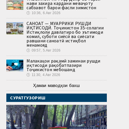
нави захира кардани меваҷоту
сабзавот барои фасли зимистон
🕔
10:36, 6.Авг 2026
САНОАТ — МУҲАРРИКИ РУШДИ
ИҚТИСОДӢ. Тоҷикистон 35-солагии
Истиқлоли давлатиро бо эътимоди
комил, суботи сиёсӣ ва сиёсати
равшани саноатӣ истиқбол
менамояд
🕔
09:57, 5.Авг 2026
Малакаҳои рақамӣ заминаи рушди
иқтисоди рақобатпазири
Тоҷикистон мебошанд
🕔
11:30, 4.Авг 2026
Ҳамаи маводҳои бахш
СУРАТГУЗОРИШ