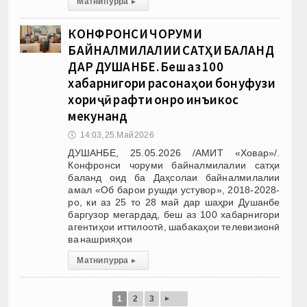
Матни пурра
▸
КОНФРОНСИ ЧОРУМИ
БАЙНАЛМИЛАЛИИ САТҲИ БАЛАНД
ДАР ДУШАНБЕ. Беш аз 100
хабарнигори расонаҳои бонуфузи
хориҷӣ рафти онро инъикос
мекунанд
🕔
14:03, 25.Май 2026
ДУШАНБЕ, 25.05.2026 /АМИТ «Ховар»/.
Конфронси чоруми байналмилалии сатҳи
баланд оид ба Даҳсолаи байналмилалии
амал «Об барои рушди устувор», 2018-2028-
ро, ки аз 25 то 28 май дар шаҳри Душанбе
баргузор мегардад, беш аз 100 хабарнигори
агентиҳои иттилоотӣ, шабакаҳои телевизионӣ
ва нашрияҳои
Матни пурра
▸
▸
1
2
3