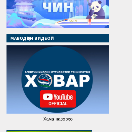
МАВОДҲОИ ВИДЕОӢ
Ҳама наворҳо