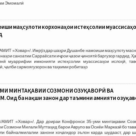
рам Эмомалӣ
оиши маҳсулоти корхонаҳои истеҳсолии муассисаҳ
д
/АМИТ «Ховар»/. Имрӯз дар шаҳри Душанбе намоиши маҳсулоту масн
наҳои саноатии Сарраёсати иҷрои ҷазои ҷиноятӣ баргузор гардид. 
инӣ муаррифии имконияти истеҳсолии муассисаҳои ислоҳӣ, тав
ӣ, ҷалби сармоягузорон ва таҳкими робитаҳо
МИ МИНТАҚАВИИ СОЗМОНИ ОЗУҚАВОРӢ ВА
 Оид ба нақши занон дар таъмини амнияти озуқаво
/АМИТ «Ховар»/. Дар доираи Конфронси 35-уми минтақавии Соз
ии Созмони Милали Муттаҳид барои Аврупо ва Осиёи Марказӣ бо тав
оли байналмилалии занони хоҷагидор эълон карда шудааст, дар ш