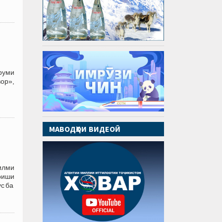
оруми
ор»,
МАВОДҲОИ ВИДЕОӢ
илми
ариши
с ба