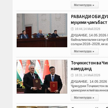
Матни пурра
▸
РАВАНДИ ОБИ ДУШ
муҳими ҷамъбастӣ
🕔
16:44, 14.Май 2026
ДУШАНБЕ, 14.05.2026 /
байналмилалии сатҳи б
солҳои 2018–2028, ки а
Матни пурра
▸
Тоҷикистон ва Чи
намуданд
🕔
16:31, 14.Май 2026
ДУШАНБЕ, 14.05.2026
Ҷумҳурии Тоҷикистон в
ҳамкории илмӣ ва иннов
Матни пурра
▸