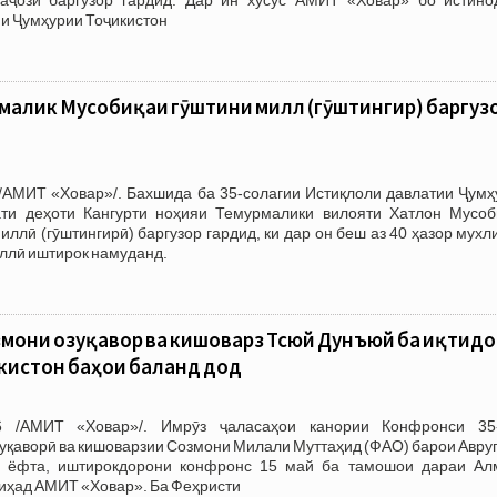
и Ҷумҳурии Тоҷикистон
малик Мусобиқаи гӯштини миллӣ (гӯштингирӣ) баргуз
/АМИТ «Ховар»/. Бахшида ба 35-солагии Истиқлоли давлатии Ҷумҳ
ти деҳоти Кангурти ноҳияи Темурмалики вилояти Хатлон Мусоб
ллӣ (гӯштингирӣ) баргузор гардид, ки дар он беш аз 40 ҳазор мухл
ллӣ иштирок намуданд.
мони озуқаворӣ ва кишоварзӣ Тсюй Дунъюй ба иқтид
кистон баҳои баланд дод
6 /АМИТ «Ховар»/. Имрӯз ҷаласаҳои канории Конфронси 35
уқаворӣ ва кишоварзии Созмони Милали Муттаҳид (ФАО) барои Авру
 ёфта, иштирокдорони конфронс 15 май ба тамошои дараи Ал
иҳад АМИТ «Ховар». Ба Феҳристи