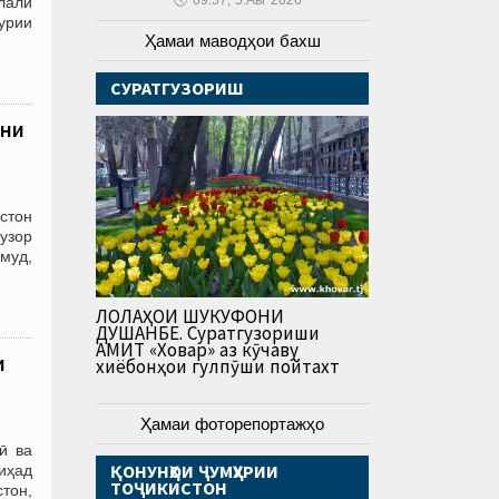
лали
урии
Ҳамаи маводҳои бахш
СУРАТГУЗОРИШ
они
стон
гузор
муд,
ЛОЛАҲОИ ШУКУФОНИ
ДУШАНБЕ. Суратгузориши
АМИТ «Ховар» аз кӯчаву
и
хиёбонҳои гулпӯши пойтахт
Ҳамаи фоторепортажҳо
ӣ ва
ҚОНУНҲОИ ҶУМҲУРИИ
иҳад
ТОҶИКИСТОН
тон,