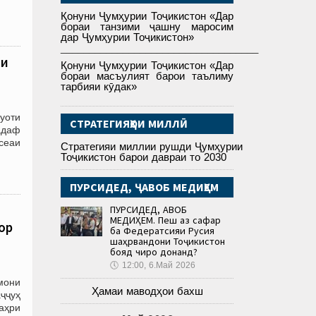
Қонуни Ҷумҳурии Тоҷикистон «Дар
бораи танзими ҷашну маросим
дар Ҷумҳурии Тоҷикистон»
___________________________________
ои
Қонуни Ҷумҳурии Тоҷикистон «Дар
бораи масъулият барои таълиму
тарбияи кӯдак»
уоти
СТРАТЕГИЯҲОИ МИЛЛӢ
Ҳадаф
сеаи
Стратегияи миллии рушди Ҷумҳурии
Тоҷикистон барои давраи то 2030
ПУРСИДЕД, ҶАВОБ МЕДИҲЕМ
ПУРСИДЕД, ҶАВОБ
МЕДИҲЕМ. Пеш аз сафар
рӣ
ба Федератсияи Русия
шаҳрвандони Тоҷикистон
бояд чиро донанд?
🕔
12:00, 6.Май 2026
мони
Ҳамаи маводҳои бахш
аҷҷуҳ
аҳри