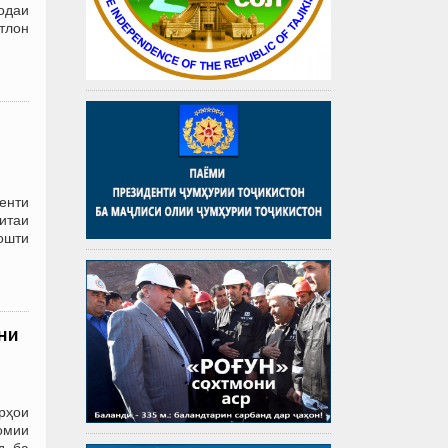
одаи
атлон
енти
итаи
дошти
ни
рҳои
омии
д ба