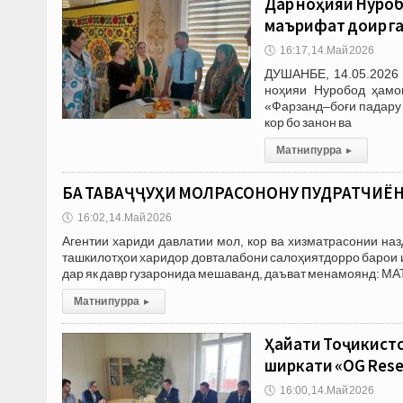
Дар ноҳияи Нуро
маърифатӣ доир г
🕔
16:17, 14.Май 2026
ДУШАНБЕ, 14.05.2026 
ноҳияи Нуробод ҳамо
«Фарзанд–боғи падару 
кор бо занон ва
Матни пурра
▸
БА ТАВАҶҶУҲИ МОЛРАСОНОНУ ПУДРАТЧИЁН!
🕔
16:02, 14.Май 2026
Агентии хариди давлатии мол, кор ва хизматрасонии на
ташкилотҳои харидор довталабони салоҳиятдорро барои иш
дар як давр гузаронида мешаванд, даъват менамоянд: М
Матни пурра
▸
Ҳайати Тоҷикисто
ширкати «OG Resea
🕔
16:00, 14.Май 2026