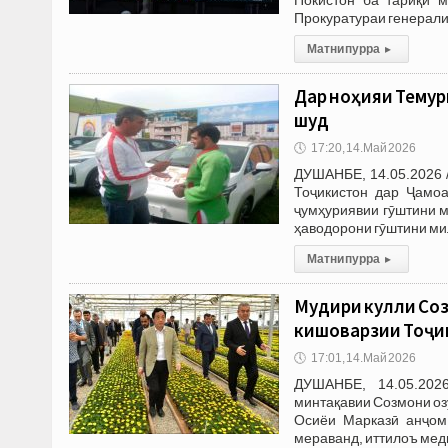
Прокуратураи генерали
Матни пурра
▸
Дар ноҳияи Темур
шуд
🕔
17:20, 14.Май 2026
ДУШАНБЕ, 14.05.2026 
Тоҷикистон дар Ҷамоа
ҷумҳуриявии гӯштини ми
ҳаводорони гӯштини ми
Матни пурра
▸
Мудири кулли Соз
кишоварзии Тоҷи
🕔
17:01, 14.Май 2026
ДУШАНБЕ, 14.05.202
минтақавии Созмони оз
Осиёи Марказӣ анҷом
мераванд, иттилоъ мед