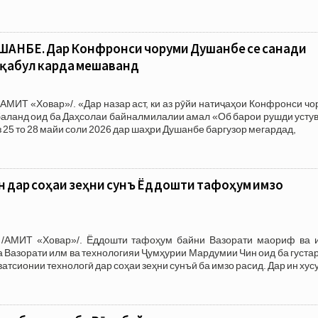
АНБЕ. Дар Конфронси чоруми Душанбе се санади
 қабул карда мешаванд
АМИТ «Ховар»/. «Дар назар аст, ки аз рӯйи натиҷаҳои Конфронси ч
аланд оид ба Даҳсолаи байналмилалии амал «Об барои рушди устув
з 25 то 28 майи соли 2026 дар шаҳри Душанбе баргузор мегардад,
н дар соҳаи зеҳни сунъӣ Ёддошти тафоҳум имзо
 /АМИТ «Ховар»/. Ёддошти тафоҳум байни Вазорати маориф ва 
а Вазорати илм ва технологияи Ҷумҳурии Мардумии Чин оид ба густ
атсионии технологӣ дар соҳаи зеҳни сунъӣ ба имзо расид. Дар ин хусу