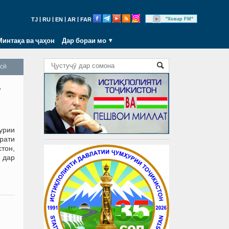
|
|
|
|
"Ховар FM"
TJ
RU
EN
AR
FAR
Минтақа ва ҷаҳон
Дар бораи мо
осӣ
ӣ
урии
орати
стон,
 дар