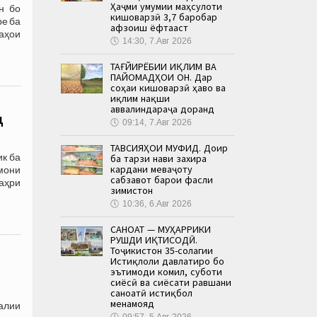
Ҳаҷми умумии маҳсулоти
н бо
кишоварзӣ 3,7 баробар
ре ба
афзоиш ёфтааст
аҳои
🕔
14:30, 7.Авг 2026
ТАҒЙИРЁБИИ ИҚЛИМ ВА
ПАЙОМАДҲОИ ОН. Дар
соҳаи кишоварзӣ ҳаво ва
иқлим нақши
аввалиндараҷа доранд
д
🕔
09:14, 7.Авг 2026
ТАВСИЯҲОИ МУФИД. Доир
к ба
ба тарзи нави захира
кардани меваҷоту
мони
сабзавот барои фасли
аҳри
зимистон
🕔
10:36, 6.Авг 2026
САНОАТ — МУҲАРРИКИ
РУШДИ ИҚТИСОДӢ.
Тоҷикистон 35-солагии
Истиқлоли давлатиро бо
эътимоди комил, суботи
сиёсӣ ва сиёсати равшани
саноатӣ истиқбол
менамояд
алии
🕔
09:57, 5.Авг 2026