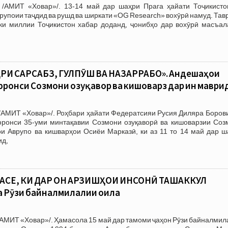
/АМИТ «Ховар»/. 13-14 май дар шаҳри Прага ҳайати Тоҷикисто
рупоии таҷдид ва рушд ва ширкати «OG Research» вохӯрӣ намуд. Тав
и миллии Тоҷикистон хабар доданд, ҷонибҳо дар вохӯрӣ масъал
РИ САРСАБЗ, ГУЛПӮШ ВА НАЗАРРАБО». Андешаҳои
онси Созмони озуқаворӣ ва кишоварзӣ дар ин маври
/АМИТ «Ховар»/. Роҳбари ҳайати Федератсияи Русия Диляра Борови
фронси 35-уми минтақавии Созмони озуқаворӣ ва кишоварзии Соз
и Аврупо ва кишварҳои Осиёи Марказӣ, ки аз 11 то 14 май дар ш
ид,
СЕ, КИ ДАР ОН АРЗИШҲОИ ИНСОНӢ ТАШАККУЛ
а Рӯзи байналмилалии оила
АМИТ «Ховар»/. Ҳамасола 15 май дар тамоми ҷаҳон Рӯзи байналмил