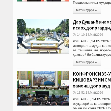
Пешвои миллат муҳта
Матни пурра
▸
Дар Душанбе нам
ислоҳӣ доир гарди
🕔
14:10, 14.Май 2026
ДУШАНБЕ, 14.05.2026 
истеҳсолнамудаи корхо
аз ташкили ин чораб
ҳамкорӣ бо бахши хусус
Матни пурра
▸
КОНФРОНСИ 35-У
КИШОВАРЗИИ СММ.
ҳамоиш доир шуд
🕔
13:52, 14.Май 2026
ДУШАНБЕ, 14.05.2026 
озуқаворӣ ва кишоварз
ба он ки соли 2026 С