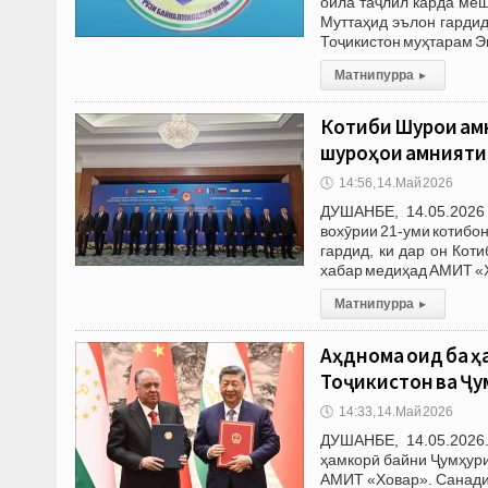
оила таҷлил карда ме
Муттаҳид эълон гарди
Тоҷикистон муҳтарам 
Матни пурра
▸
Котиби Шурои ам
шуроҳои амнияти
🕔
14:56, 14.Май 2026
ДУШАНБЕ, 14.05.2026
вохӯрии 21-уми котибо
гардид, ки дар он Ко
хабар медиҳад АМИТ «
Матни пурра
▸
Аҳднома оид ба ҳа
Тоҷикистон ва Ҷу
🕔
14:33, 14.Май 2026
ДУШАНБЕ, 14.05.2026.
ҳамкорӣ байни Ҷумҳури
АМИТ «Ховар». Санади