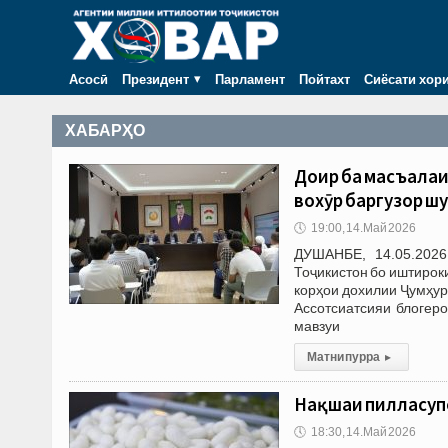
Асосӣ
Президент
Парламент
Пойтахт
Сиёсати хор
ХАБАРҲО
Доир ба масъалаи
вохӯрӣ баргузор ш
🕔
19:00, 14.Май 2026
ДУШАНБЕ, 14.05.2026
Тоҷикистон бо иштирок
корҳои дохилии Ҷумҳур
Ассотсиатсияи блогер
мавзуи
Матни пурра
▸
Нақшаи пилласупо
🕔
18:30, 14.Май 2026