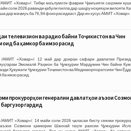
/АМИТ «Ховар»/. Тибқи маълумоти фаврии Ҷамъияти саҳомии куш
майи соли 2026 раванди қабули пилла дар шаҳру ноҳияҳои вилояти Х
ша дар маҷмуъ ба 76,94 фоиз расидааст. Дар ин хусус АМИТ «Ховар»
ҳаи телевизион ва радио байни Тоҷикистон ва Чин
оид ба ҳамкорӣ ба имзо расид
 /АМИТ «Ховар»/. 12 май дар доираи сафари давлатии Презид
муҳтарам Эмомалӣ Раҳмон ба Ҷумҳурии Мардумии Чин байни Кум
назди Ҳукумати Ҷумҳурии Тоҷикистон ва Медиакорпоратсияи Чин Ёд
 ба имзо расид.
юми прокурорҳои генералии давлатҳои аъзои Созмо
 баргузор гардид
/АМИТ «Ховар»/. 14 майи соли 2026 ҷаласаи бисту сеюми прокуро
 аъзои Созмони ҳамкории Шанхай таҳти раисии Ҷумҳурии Исл
аҷозӣ баргузор гардид. Дар ин хусус АМИТ «Ховар» бо истино