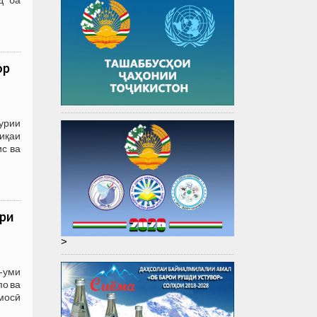
ор
урии
иқаи
ис ва
ори
>
-уми
по ва
мосӣ