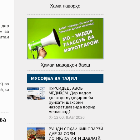
Ҳама наворҳо
 дар
» ва
итаи
Ҳамаи маводҳои бахш
МУСОҲИБА ВА ТАҲЛИЛ
р) ва
ПУРСИДЕД, ҶАВОБ
ӣ, ки
МЕДИҲЕМ. Дар кадом
ҳолатҳо муҳоҷирон ба
рӯйхати шахсони
назоратшаванда ворид
мешаванд?
🕔
12:00, 8.Авг 2026
 ва
РУШДИ СОҲАИ КИШОВАРЗӢ
ДАР 35 СОЛИ
ИСТИҚЛОЛИЯТИ ДАВЛАТӢ.