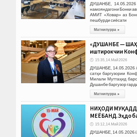
ДУШАНБЕ, 14.05.2026 
намояндагони Бонки ав
АМИТ «Ховар» аз Бонк
пешбурди сиёсати
Матни пурра
▸
«ДУШАНБЕ — ШАҲ
иштирокчии Конфр
🕔
15:35, 14.Май 2026
ДУШАНБЕ, 14.05.2026 
сатҳи баргузории Кон
Милали Муттаҳид баро
Душанбе баргузор гард
Матни пурра
▸
НИҲОДИ МУҚАДДА
МЕЁБАНД. Эҳдо б
🕔
15:12, 14.Май 2026
ДУШАНБЕ, 14.05.2026 /