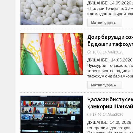
ДУШАНБЕ, 14.05.2026 
«Пиллаи Тоҷик», то 13 
идома дошта, иҷрои нақ
Матни пурра
▸
Доир ба рушди со
Ёддошти тафоҳум 
🕔
18:00, 14.Май 2026
ДУШАНБЕ, 14.05.2026
Ҷумҳурии Тоҷикистон 
телевизион ва радиои 
тафоҳум оид ба ҳамкорӣ
Матни пурра
▸
Ҷаласаи бисту се
ҳамкории Шанхай
🕔
17:40, 14.Май 2026
ДУШАНБЕ, 14.05.2026 
генералии давлатҳои
Покистон ба тариқи м