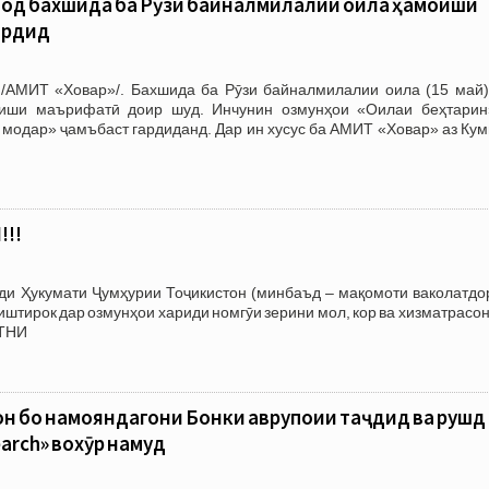
бод бахшида ба Рӯзи байналмилалии оила ҳамоиши
ардид
/АМИТ «Ховар»/. Бахшида ба Рӯзи байналмилалии оила (15 май)
иши маърифатӣ доир шуд. Инчунин озмунҳои «Оилаи беҳтарин
модар» ҷамъбаст гардиданд. Дар ин хусус ба АМИТ «Ховар» аз Кум
!!
зди Ҳукумати Ҷумҳурии Тоҷикистон (минбаъд – мақомоти ваколатдо
тирок дар озмунҳои хариди номгӯи зерини мол, кор ва хизматрасон
АТНИ
н бо намояндагони Бонки аврупоии таҷдид ва рушд
rch» вохӯрӣ намуд