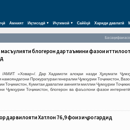
иҷӣ
Амният
Иқтисодӣ
Иҷтимоӣ
Сайёҳӣ
Хариди давлатӣ
Ба саҳифаи ас
 масъулияти блогерон дар таъмини фазои иттилоот
уд
 /АМИТ «Ховар»/. Дар Хадамоти алоқаи назди Ҳукумати Ҷумҳ
и намояндагони Прокуратураи генералии Ҷумҳурии Тоҷикистон, Ваз
ии Тоҷикистон, Кумитаи давлатии амнияти миллии Ҷумҳурии Тоҷики
они Ҷумҳурии Тоҷикистон, блогерон ва фаъолони фазои интернетӣ
рӣ дар вилояти Хатлон 76,9 фоиз иҷро гардид