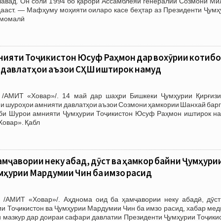
шавад. Он соли 1994 бо қарори Ассамблеяи генералии Созмони Ми
дааст. — Мафҳуму моҳияти оиларо касе беҳтар аз Президенти Ҷумҳ
Эмомалӣ
нияти Тоҷикистон Юсуф Раҳмон дар вохӯрии котиб
 давлатҳои аъзои СҲШ иштирок намуд
 /АМИТ «Ховар»/. 14 май дар шаҳри Бишкеки Ҷумҳурии Қирғизи
ни шуроҳои амнияти давлатҳои аъзои Созмони ҳамкории Шанхай бар
тиби Шурои амнияти Ҷумҳурии Тоҷикистон Юсуф Раҳмон иштирок на
Ховар». Қабл
мҷавории неку абадӣ, дӯстӣ ва ҳамкорӣ байни Ҷумҳури
мҳурии Мардумии Чин ба имзо расид
 /АМИТ «Ховар»/. Аҳднома оид ба ҳамҷавории неку абадӣ, дӯст
и Тоҷикистон ва Ҷумҳурии Мардумии Чин ба имзо расид, хабар мед
 мазкур дар доираи сафари давлатии Президенти Ҷумҳурии Тоҷикис