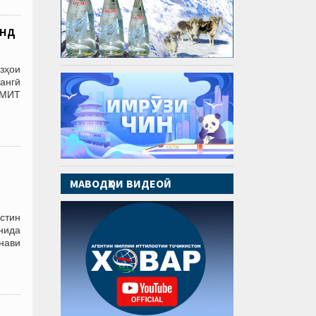
анд
зҳои
ангӣ
 АМИТ
МАВОДҲОИ ВИДЕОӢ
стин
нида
 нави