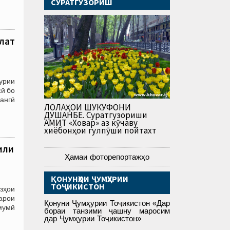
СУРАТГУЗОРИШ
ллат
урии
ӣ бо
ангӣ
ЛОЛАҲОИ ШУКУФОНИ
ДУШАНБЕ. Суратгузориши
АМИТ «Ховар» аз кӯчаву
хиёбонҳои гулпӯши пойтахт
или
Ҳамаи фоторепортажҳо
ҚОНУНҲОИ ҶУМҲУРИИ
ТОҶИКИСТОН
зҳои
арои
Қонуни Ҷумҳурии Тоҷикистон «Дар
мумӣ
бораи танзими ҷашну маросим
дар Ҷумҳурии Тоҷикистон»
___________________________________