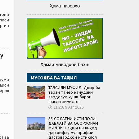
Ҳама наворҳо
гони
лиси
р ин
ку
Ҳамаи маводҳои бахш
МУСОҲИБА ВА ТАҲЛИЛ
руми
Раиси
ТАВСИЯИ МУФИД. Доир ба
ирок
тарзи тайёр намудани
зардолуи хушк барои
фасли зимистон
🕔
11:20, 9.Авг 2026
35-СОЛАГИИ ИСТИҚЛОЛИ
ДАВЛАТӢ ВА ОСОРХОНАИ
МИЛЛӢ. Нақши ин ниҳод
дар ҳифзу муаррифии
дастовардҳои истиқлол
р) ва