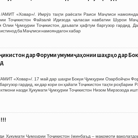
/АМИТ «Ховар»/. Имрӯз таҳти раёсати Раиси Маҷлиси намоянда
ии Тоҷикистон Файзалӣ Идизода ҷаласаи навбатии Шурои Маҷ
 Олии Ҷумҳурии Тоҷикистон, даъвати ҳафтум баргузор гардид. Да
 истинод ба Маҷлиси намояндагон хабар
ҷикистон дар Форуми умумиҷаҳонии шаҳрҳо дар Бо
нд
/АМИТ «Ховар»/. 17 май дар шаҳри Бокуи Ҷумҳурии Озарбойҷон Фо
аргузор гардид, ки дар кори он ҳайати Тоҷикистон таҳти роҳбарии 
охтмони назди Ҳукумати Ҷумҳурии Тоҷикистон Низом Мирзозода ишт
!!
зди Ҳукумати Ҷумҳурии Тоҷикистон (минбаъд – мақомоти ваколатдо