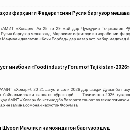
ӯзҳои фарҳанги Федератсияи Русия баргузор мешав
/АМИТ «Ховар»/. Аз 25 то 29 май дар Ҷумҳурии Тоҷикистон Рӯ
 Русия баргузор мешаванд. Маросими ифтитоҳи ин чорабинии фарҳ
ар Маҷмааи давлатии «Кохи Борбад» дар назар аст, хабар медиҳад
ст мизбони «Food industry Forum of Tajikistan-2026»
/АМИТ «Ховар»/. 20-21 августи соли 2026 дар шаҳри Душанбе наху
 байналмилалии саноати хӯрокворӣ — Тоҷикистон-2026 гузаро
ҳад АМИТ «Ховар» бо истинод ба Вазорати саноат ва технологияҳои
Дар ин замина сомонаи нахустин Форум ва
и Шурои Маҷлиси намояндагон баргузор шуд