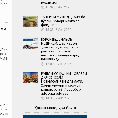
муҳим аст
ӣ, ки
🕔
15:39, 8.Авг 2026
ТАВСИЯИ МУФИД. Доир ба
пӯпаки ҷуворимакка ва
фоидаи он
лмӣ
🕔
13:33, 8.Авг 2026
ПУРСИДЕД, ҶАВОБ
МЕДИҲЕМ. Дар кадом
ҳолатҳо муҳоҷирон ба
урии
рӯйхати шахсони
да ва
назоратшаванда ворид
АМИТ
мешаванд?
🕔
12:00, 8.Авг 2026
РУШДИ СОҲАИ КИШОВАРЗӢ
ДАР 35 СОЛИ
ИСТИҚЛОЛИЯТИ ДАВЛАТӢ.
Ҳаҷми умумии маҳсулоти
кишоварзӣ 3,7 баробар
афзоиш ёфтааст
🕔
14:30, 7.Авг 2026
онии
Ҳамаи маводҳои бахш
соли
зоиш