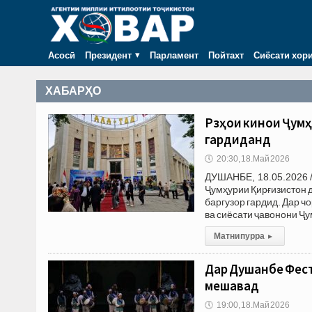
Асосӣ
Президент
Парламент
Пойтахт
Сиёсати хор
ХАБАРҲО
Рӯзҳои кинои Ҷум
гардиданд
🕔
20:30, 18.Май 2026
ДУШАНБЕ, 18.05.2026 
Ҷумҳурии Қирғизистон 
баргузор гардид. Дар ч
ва сиёсати ҷавонони Ҷ
Матни пурра
▸
Дар Душанбе Фест
мешавад
🕔
19:00, 18.Май 2026