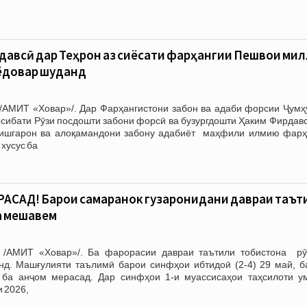
авсӣ дар Теҳрон аз сиёсати фарҳангии Пешвои ми
ёдовар шуданд
/АМИТ «Ховар»/. Дар Фарҳангистони забон ва адаби форсии Ҷумҳ
сибати Рӯзи посдошти забони форсӣ ва бузургдошти Ҳаким Фирдавс
ҳишгарон ва алоқамандони забону адабиёт маҳфили илмию фарҳ
 хусус ба
АСАД! Барои самаранок гузаронидани давраи таът
а мешавем
 /АМИТ «Ховар»/. Ба фарорасии давраи таътили тобистона рӯ
д. Машғулияти таълимӣ барои синфҳои ибтидоӣ (2-4) 29 май, б
 ба анҷом мерасад. Дар синфҳои 1-и муассисаҳои таҳсилоти у
 2026,