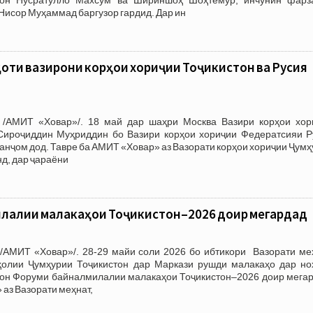
Нисор Муҳаммад баргузор гардид. Дар ин
оти вазирони корҳои хориҷии Тоҷикистон ва Русия
 /АМИТ «Ховар»/. 18 май дар шаҳри Москва Вазири корҳои хор
Сироҷиддин Муҳриддин бо Вазири корҳои хориҷии Федератсияи Р
 анҷом дод. Тавре ба АМИТ «Ховар» аз Вазорати корҳои хориҷии Ҷум
д, дар ҷараёни
лалии малакаҳои Тоҷикистон–2026 доир мегардад
/АМИТ «Ховар»/. 28-29 майи соли 2026 бо ибтикори Вазорати меҳ
ҳолии Ҷумҳурии Тоҷикистон дар Маркази рушди малакаҳо дар но
лон Форуми байналмилалии малакаҳои Тоҷикистон–2026 доир мегар
аз Вазорати меҳнат,