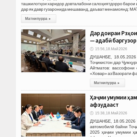
ташкилотҳои харидор довталабони салоҳиятдорро барои иш
дар як давр гузаронида мешаванд, даъват менамоянд: М
Матни пурра
▸
Дар доираи Рӯзҳо
— адабӣ баргузор
🕔
15:56, 18.Май 2026
ДУШАНБЕ, 18.05.2026 
Тоҷикистон дар Ҷумҳур
Айтматов: вассофони 
«Ховар» аз Вазорати ф
Матни пурра
▸
Ҳаҷми умумии ҳам
афзудааст
🕔
15:38, 18.Май 2026
ДУШАНБЕ, 18.05.2026 
автомобилӣ байни Тоҷи
2025 ҳаҷми умумии ҳа