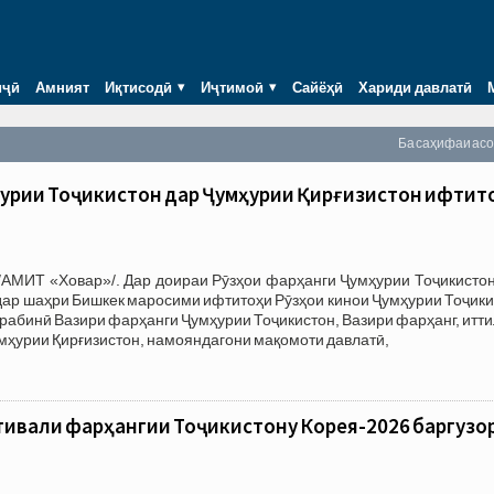
иҷӣ
Амният
Иқтисодӣ
Иҷтимоӣ
Сайёҳӣ
Хариди давлатӣ
Ба саҳифаи ас
ҳурии Тоҷикистон дар Ҷумҳурии Қирғизистон ифтит
/АМИТ «Ховар»/. Дар доираи Рӯзҳои фарҳанги Ҷумҳурии Тоҷикистон
дар шаҳри Бишкек маросими ифтитоҳи Рӯзҳои кинои Ҷумҳурии Тоҷик
орабинӣ Вазири фарҳанги Ҷумҳурии Тоҷикистон, Вазири фарҳанг, итт
умҳурии Қирғизистон, намояндагони мақомоти давлатӣ,
ивали фарҳангии Тоҷикистону Корея-2026 баргузо