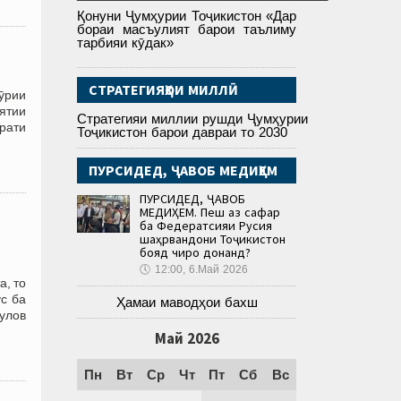
Қонуни Ҷумҳурии Тоҷикистон «Дар
бораи масъулият барои таълиму
тарбияи кӯдак»
СТРАТЕГИЯҲОИ МИЛЛӢ
ӯрии
ятии
Стратегияи миллии рушди Ҷумҳурии
рати
Тоҷикистон барои давраи то 2030
ПУРСИДЕД, ҶАВОБ МЕДИҲЕМ
ПУРСИДЕД, ҶАВОБ
МЕДИҲЕМ. Пеш аз сафар
ба Федератсияи Русия
шаҳрвандони Тоҷикистон
бояд чиро донанд?
🕔
12:00, 6.Май 2026
, то
с ба
Ҳамаи маводҳои бахш
улов
Май 2026
Пн
Вт
Ср
Чт
Пт
Сб
Вс