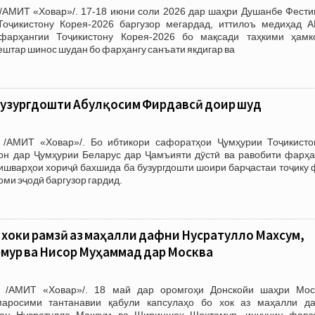
/АМИТ «Ховар»/. 17-18 июни соли 2026 дар шаҳри Душанбе Фести
Тоҷикистону Корея-2026 баргузор мегардад, иттилоъ медиҳад 
фарҳангии Тоҷикистону Корея-2026 бо мақсади таҳкими ҳамк
ештар шинос шудан бо фарҳангу санъати якдигар ва
бузургдошти Абулқосим Фирдавсӣ доир шуд
 /АМИТ «Ховар»/. Бо ибтикори сафоратҳои Ҷумҳурии Тоҷикисто
н дар Ҷумҳурии Беларус дар Ҷамъияти дӯстӣ ва равобити фарҳа
ишварҳои хориҷӣ бахшида ба бузургдошти шоири барҷастаи тоҷику 
ми эҷодӣ баргузор гардид.
хоки рамзӣ аз маҳалли дафни Нусратулло Махсум,
ур ва Нисор Муҳаммад дар Москва
 /АМИТ «Ховар»/. 18 май дар оромгоҳи Донскойи шаҳри Мос
аросими тантанавии қабули капсулаҳо бо хок аз маҳалли д
тон Нусратулло Махсум ва Шириншоҳ Шоҳтемур, инчунин фарз