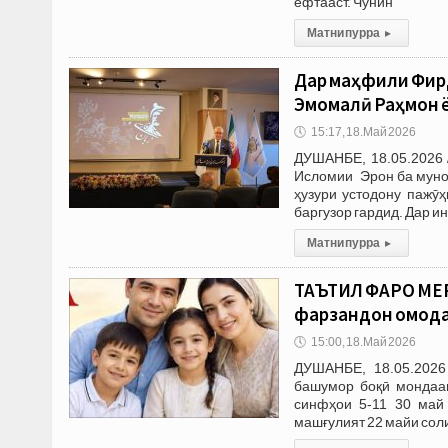
ёфтааст. Чунин
Матни пурра
▸
Дар маҳфили Фирд
Эмомалӣ Раҳмон 
🕔
15:17, 18.Май 2026
ДУШАНБЕ, 18.05.2026 
Исломии Эрон ба муно
ҳузури устодону пажӯ
баргузор гардид. Дар ин
Матни пурра
▸
ТАЪТИЛ ФАРО МЕР
фарзандон омод
🕔
15:00, 18.Май 2026
ДУШАНБЕ, 18.05.2026
башумор боқӣ мондаан
синфҳои 5-11 30 май
машғулият 22 майи соли