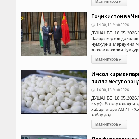
Матни пурра
▸
Тоҷикистон ва Чи
🕔
14:30, 18.Май 2026
ДУШАНБЕ, 18.05.2026 /
Вазири корҳои дохилии
Ҷумҳурии Мардумии Чи
корҳои дохилии Ҷумҳур
Матни пурра
▸
Имсол кирмакпарв
пилла месупоран
🕔
14:00, 18.Май 2026
ДУШАНБЕ, 18.05.2026 /
имрӯз ба корхонаҳои қ
хабарнигори АМИТ «Хо
хабар дод.
Матни пурра
▸
Дар фурудгоҳҳои