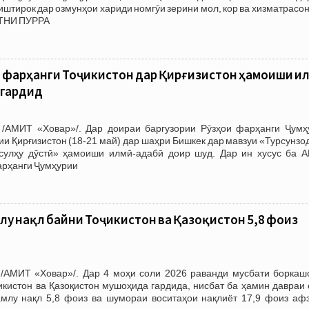
тирок дар озмунҳои хариди номгӯи зерини мол, кор ва хизматрасон
АТНИ ПУРРА
и фарҳанги Тоҷикистон дар Қирғизистон ҳамоиши и
 гардид
/АМИТ «Ховар»/. Дар доираи баргузории Рӯзҳои фарҳанги Ҷумҳ
ии Қирғизистон (18-21 май) дар шаҳри Бишкек дар мавзуи «Турсунзо
сулҳу дӯстӣ» ҳамоиши илмӣ-адабӣ доир шуд. Дар ин хусус ба 
арҳанги Ҷумҳурии
лу нақл байни Тоҷикистон ва Қазоқистон 5,8 фоиз
/АМИТ «Ховар»/. Дар 4 моҳи соли 2026 раванди мусбати боркаш
кистон ва Қазоқистон мушоҳида гардида, нисбат ба ҳамин давраи 
млу нақл 5,8 фоиз ва шумораи воситаҳои нақлиёт 17,9 фоиз аф