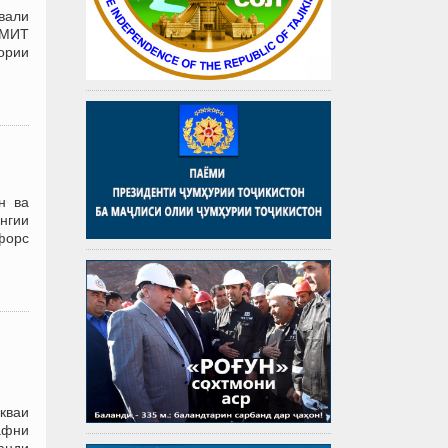
вали
АМИТ
ории
н ва
нгии
форс
кваи
афни
анди