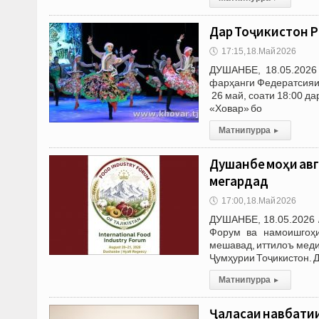
Дар Тоҷикистон Р
🕔
17:15, 18.Май 2026
ДУШАНБЕ, 18.05.2026 
фарҳанги Федератсияи
26 май, соати 18:00 д
«Ховар» бо
Матни пурра
▸
Душанбе моҳи авгу
мегардад
🕔
17:00, 18.Май 2026
ДУШАНБЕ, 18.05.2026 
Форум ва намоишгоҳи
мешавад, иттилоъ меди
Ҷумҳурии Тоҷикистон. 
Матни пурра
▸
Ҷаласаи навбати