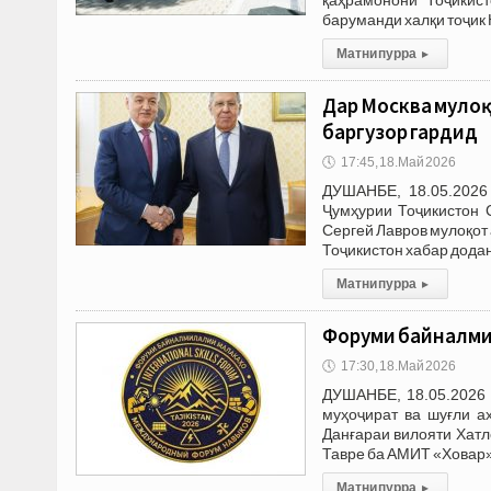
баруманди халқи тоҷик 
Матни пурра
▸
Дар Москва мулоқ
баргузор гардид
🕔
17:45, 18.Май 2026
ДУШАНБЕ, 18.05.2026
Ҷумҳурии Тоҷикистон 
Сергей Лавров мулоқот
Тоҷикистон хабар додан
Матни пурра
▸
Форуми байналми
🕔
17:30, 18.Май 2026
ДУШАНБЕ, 18.05.2026 
муҳоҷират ва шуғли а
Данғараи вилояти Хат
Тавре ба АМИТ «Ховар» 
Матни пурра
▸