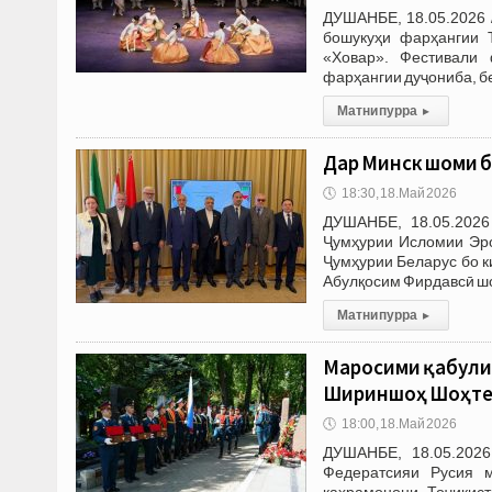
ДУШАНБЕ, 18.05.2026 
бошукуҳи фарҳангии 
«Ховар». Фестивали 
фарҳангии дуҷониба, б
Матни пурра
▸
Дар Минск шоми 
🕔
18:30, 18.Май 2026
ДУШАНБЕ, 18.05.2026
Ҷумҳурии Исломии Эро
Ҷумҳурии Беларус бо к
Абулқосим Фирдавсӣ шо
Матни пурра
▸
Маросими қабули 
Шириншоҳ Шоҳтем
🕔
18:00, 18.Май 2026
ДУШАНБЕ, 18.05.2026
Федератсияи Русия м
қаҳрамонони Тоҷикис