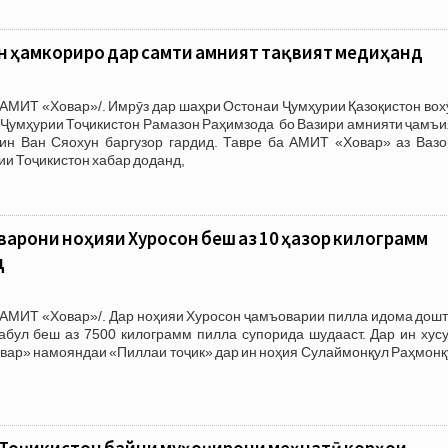
н ҳамкориро дар самти амният тақвият медиҳанд
АМИТ «Ховар»/. Имрӯз дар шаҳри Остонаи Ҷумҳурии Қазоқистон вох
 Ҷумҳурии Тоҷикистон Рамазон Раҳимзода бо Вазири амнияти ҷамъи
н Ван Сяохун баргузор гардид. Тавре ба АМИТ «Ховар» аз Вазо
ии Тоҷикистон хабар доданд,
арони ноҳияи Хуросон беш аз 10 ҳазор килограмм
д
АМИТ «Ховар»/. Дар ноҳияи Хуросон ҷамъоварии пилла идома дошта
абул беш аз 7500 килограмм пилла супорида шудааст. Дар ин хусу
вар» намояндаи «Пиллаи тоҷик» дар ин ноҳия Сулаймонқул Раҳмонқ
 Тоҷикистон байни муҳоҷирони меҳнатӣ корҳои