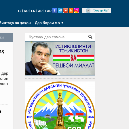
|
|
|
|
"Ховар FM"
TJ
RU
EN
AR
FAR
Минтақа ва ҷаҳон
Дар бораи мо
осӣ
оҳ
 дар
истон
илоот
р