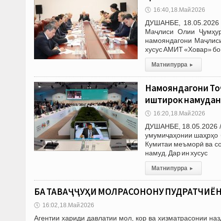
🕔
16:40, 18.Май 2026
ДУШАНБЕ, 18.05.2026 
Маҷлиси Олии Ҷумҳур
намояндагони Маҷлиси
хусус АМИТ «Ховар» бо
Матни пурра
▸
Намояндагони То
иштирок намуда
🕔
16:20, 18.Май 2026
ДУШАНБЕ, 18.05.2026 
умумиҷаҳонии шаҳрҳо б
Кумитаи меъморӣ ва с
намуд. Дар ин хусус
Матни пурра
▸
БА ТАВАҶҶУҲИ МОЛРАСОНОНУ ПУДРАТЧИЁН!
🕔
16:02, 18.Май 2026
Агентии хариди давлатии мол, кор ва хизматрасонии на