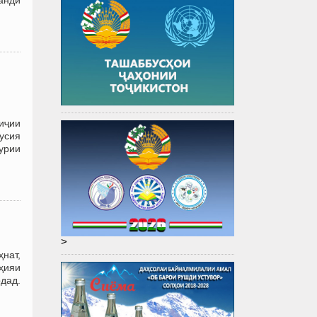
иҷии
усия
ҳурии
>
нат,
ҳияи
дад.