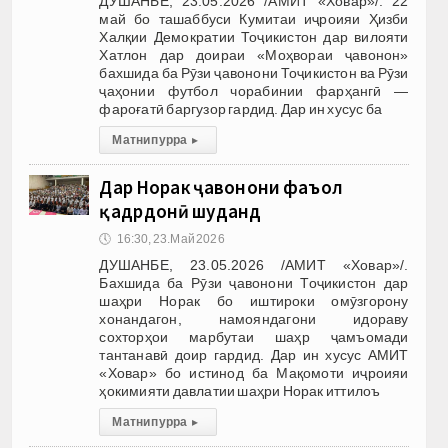
ДУШАНБЕ, 23.05.2026 /АМИТ «Ховар»/. 22
май бо ташаббуси Кумитаи иҷроияи Ҳизби
Халқии Демократии Тоҷикистон дар вилояти
Хатлон дар доираи «Моҳвораи ҷавонон»
бахшида ба Рӯзи ҷавонони Тоҷикистон ва Рӯзи
ҷаҳонии футбол чорабинии фарҳангӣ —
фароғатӣ баргузор гардид. Дар ин хусус ба
Матни пурра
▸
Дар Норак ҷавонони фаъол
қадрдонӣ шуданд
🕔
16:30, 23.Май 2026
ДУШАНБЕ, 23.05.2026 /АМИТ «Ховар»/.
Бахшида ба Рӯзи ҷавонони Тоҷикистон дар
шаҳри Норак бо иштироки омӯзгорону
хонандагон, намояндагони идораву
сохторҳои марбутаи шаҳр ҷамъомади
тантанавӣ доир гардид. Дар ин хусус АМИТ
«Ховар» бо истинод ба Мақомоти иҷроияи
ҳокимияти давлатии шаҳри Норак иттилоъ
Матни пурра
▸