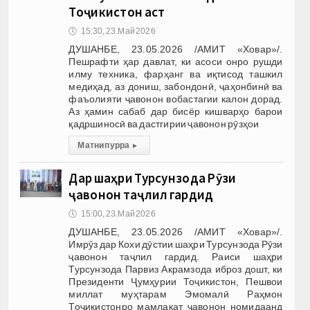
Тоҷикистон аст
🕔
15:30, 23.Май 2026
ДУШАНБЕ, 23.05.2026 /АМИТ «Ховар»/.
Пешрафти ҳар давлат, ки асоси онро рушди
илму техника, фарҳанг ва иқтисод ташкил
медиҳад, аз дониш, забондонӣ, ҷаҳонбинӣ ва
фаъолияти ҷавонон вобастагии калон дорад.
Аз ҳамин сабаб дар бисёр кишварҳо барои
қадршиносӣ ва дастгирии ҷавонон рӯзҳои
Матни пурра
▸
Дар шаҳри Турсунзода Рӯзи
ҷавонон таҷлил гардид
🕔
15:00, 23.Май 2026
ДУШАНБЕ, 23.05.2026 /АМИТ «Ховар»/.
Имрӯз дар Кохи дӯстии шаҳри Турсунзода Рӯзи
ҷавонон таҷлил гардид. Раиси шаҳри
Турсунзода Парвиз Акрамзода иброз дошт, ки
Президенти Ҷумҳурии Тоҷикистон, Пешвои
миллат муҳтарам Эмомалӣ Раҳмон
Тоҷикистонро мамлакат ҷавонон номидаанд