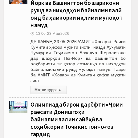
Йорк ва Вашингтон бо шарикони
рушд ва ниҳодҳои байналмилалӣ
оид ба ҳамкории иқлимӣ мулоқот
намуд
🕔
13:00, 23.Май 2026
ДУШАНБЕ, 23.05.2026 /АМИТ «Ховар»/. Раиси
Кумитаи ҳифзи муҳити зисти назди Ҳукумати
Ҷумҳурии Тоҷикистон Баҳодур Шерализода
дар шаҳрҳои Ню-Йорк ва Вашингтон бо
роҳбарияти як қатор созмонҳо ва ниҳодҳои
байналмилалии рушд мулоқот намуд. Тавре
ба АМИТ «Ховар» аз Кумитаи ҳифзи муҳити
зист
Матни пурра
▸
Олимпиада барои дарёфти «Ҷоми
раёсати Донишгоҳи
байналмилалии сайёҳӣ ва
соҳибкории Тоҷикистон» оғоз
гардид