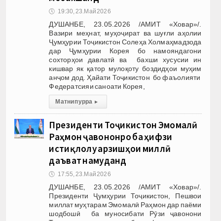
🕔
19:30, 23.Май 2026
ДУШАНБЕ, 23.05.2026 /АМИТ «Ховар»/.
Вазири меҳнат, муҳоҷират ва шуғли аҳолии
Ҷумҳурии Тоҷикистон Солеҳа Холмаҳмадзода
дар Ҷумҳурии Корея бо намояндагони
сохторҳои давлатӣ ва бахши хусусии ин
кишвар як қатор мулоқоту боздидҳои муҳим
анҷом дод. Ҳайати Тоҷикистон бо фаъолияти
Федератсияи саноати Корея,
Матни пурра
▸
Президенти Тоҷикистон Эмомалӣ
Раҳмон ҷавононро ба ҳифзи
истиқлолу арзишҳои миллӣ
даъват намуданд
🕔
17:55, 23.Май 2026
ДУШАНБЕ, 23.05.2026 /АМИТ «Ховар»/.
Президенти Ҷумҳурии Тоҷикистон, Пешвои
миллат муҳтарам Эмомалӣ Раҳмон дар паёми
шодбошӣ ба муносибати Рӯзи ҷавонони