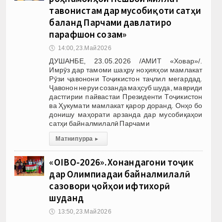
тавонистам дар мусобиқоти сатҳи
баланд Парчами давлатиро
парафшон созам»
🕔
14:00, 23.Май 2026
ДУШАНБЕ, 23.05.2026 /АМИТ «Ховар»/.
Имрӯз дар тамоми шаҳру ноҳияҳои мамлакат
Рӯзи ҷавонони Тоҷикистон таҷлил мегардад.
Ҷавонон неруи созанда маҳсуб шуда, мавриди
дастгирии пайвастаи Президенти Тоҷикистон
ва Ҳукумати мамлакат қарор доранд. Онҳо бо
донишу маҳорати арзанда дар мусобиқаҳои
сатҳи байналмилалӣ Парчами
Матни пурра
▸
«OIBO-2026». Хонандагони тоҷик
дар Олимпиадаи байналмилалӣ
сазовори ҷойҳои ифтихорӣ
шуданд
🕔
13:50, 23.Май 2026