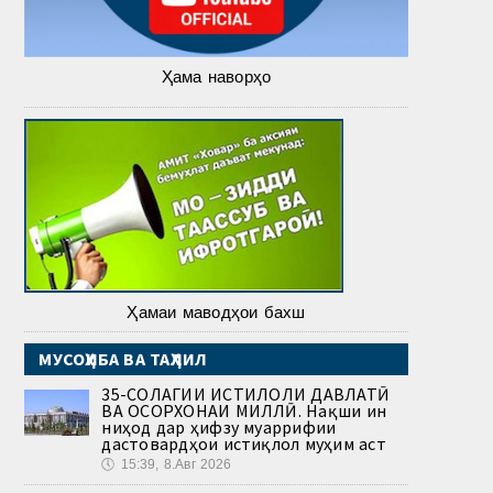
Ҳама наворҳо
Ҳамаи маводҳои бахш
МУСОҲИБА ВА ТАҲЛИЛ
35-СОЛАГИИ ИСТИҚЛОЛИ ДАВЛАТӢ
ВА ОСОРХОНАИ МИЛЛӢ. Нақши ин
ниҳод дар ҳифзу муаррифии
дастовардҳои истиқлол муҳим аст
🕔
15:39, 8.Авг 2026