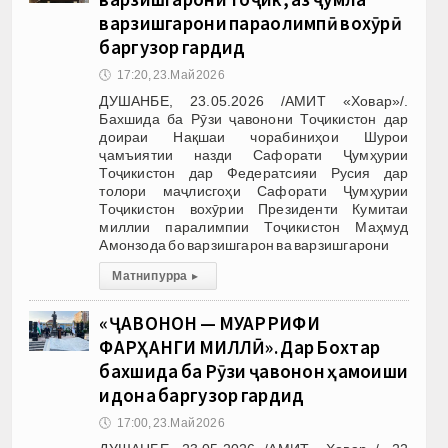
варзишгарони параолимпӣ вохӯрӣ
баргузор гардид
🕔
17:20, 23.Май 2026
ДУШАНБЕ, 23.05.2026 /АМИТ «Ховар»/.
Бахшида ба Рӯзи ҷавонони Тоҷикистон дар
доираи Нақшаи чорабиниҳои Шурои
ҷамъиятии назди Сафорати Ҷумҳурии
Тоҷикистон дар Федератсияи Русия дар
толори маҷлисгоҳи Сафорати Ҷумҳурии
Тоҷикистон вохӯрии Президенти Кумитаи
миллии паралимпии Тоҷикистон Маҳмуд
Амонзода бо варзишгарон ва варзишгарони
Матни пурра
▸
«ҶАВОНОН — МУАРРИФИ
ФАРҲАНГИ МИЛЛӢ». Дар Бохтар
бахшида ба Рӯзи ҷавонон ҳамоиши
идона баргузор гардид
🕔
17:00, 23.Май 2026