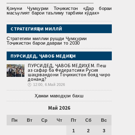
___________________________________
Қонуни Ҷумҳурии Тоҷикистон «Дар бораи
масъулият барои таълиму тарбияи кӯдак»
СТРАТЕГИЯҲОИ МИЛЛӢ
Стратегияи миллии рушди Ҷумҳурии
Тоҷикистон барои давраи то 2030
ПУРСИДЕД, ҶАВОБ МЕДИҲЕМ
ПУРСИДЕД, ҶАВОБ МЕДИҲЕМ. Пеш
аз сафар ба Федератсияи Русия
шаҳрвандони Тоҷикистон бояд чиро
донанд?
🕔
12:00, 6.Май 2026
Ҳамаи маводҳои бахш
Май 2026
Пн
Вт
Ср
Чт
Пт
Сб
Вс
1
2
3