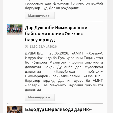
терроризм дар Ҷумҳурии Тоҷикистон вохӯрӣ
баргузор шуд. Дар он роҳбарият
Матни пурра
▸
Дар Душанбе Ниммарафони
байналмилалии «One run»
баргузор шуд
🕔
13:30, 23.Май 2026
ДУШАНБЕ, 23.05.2026. /АМИТ «Ховар»/.
Имрӯз бахшида ба Рӯзи ҷавонони Тоҷикистон
бо ибтикори Мақомоти иҷроияи ҳокимияти
давлатии шаҳри Душанбе дар Муассисаи
давлатии «Наврӯзгоҳи пойтахт»
Ниммарафони байналмилалии «One run»
баргузор гардид. Дар ин хусус ба АМИТ
«Ховар» аз Мақомоти иҷроияи ҳокимияти
давлатии
Матни пурра
▸
Баҳодур Шерализода дар Ню-