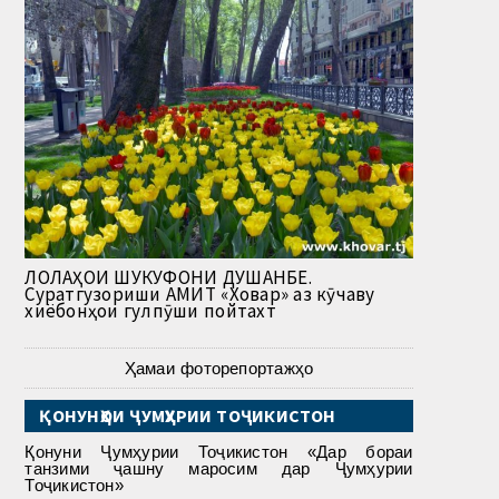
ЛОЛАҲОИ ШУКУФОНИ ДУШАНБЕ.
Суратгузориши АМИТ «Ховар» аз кӯчаву
хиёбонҳои гулпӯши пойтахт
Ҳамаи фоторепортажҳо
ҚОНУНҲОИ ҶУМҲУРИИ ТОҶИКИСТОН
Қонуни Ҷумҳурии Тоҷикистон «Дар бораи
танзими ҷашну маросим дар Ҷумҳурии
Тоҷикистон»