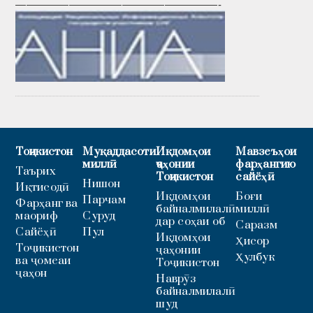
———————————————————-
Тоҷикистон
Муқаддасоти
Иқдомҳои
Мавзеъҳои
миллӣ
ҷаҳонии
фарҳангию
Таърих
Тоҷикистон
сайёҳӣ
Нишон
Иқтисодӣ
Иқдомҳои
Боғи
Парчам
Фарҳанг ва
байналмилалӣ
миллӣ
маориф
Суруд
дар соҳаи об
Саразм
Сайёҳӣ
Пул
Иқдомҳои
Ҳисор
Тоҷикистон
ҷаҳонии
Ҳулбук
ва ҷомеаи
Тоҷикистон
ҷаҳон
Наврӯз
байналмилалӣ
шуд