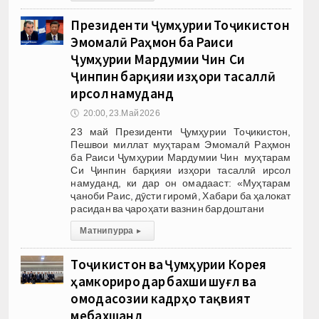
Президенти Ҷумҳурии Тоҷикистон
Эмомалӣ Раҳмон ба Раиси
Ҷумҳурии Мардумии Чин Си
Ҷинпин барқияи изҳори тасаллӣ
ирсол намуданд
🕔
20:00, 23.Май 2026
23 май Президенти Ҷумҳурии Тоҷикистон,
Пешвои миллат муҳтарам Эмомалӣ Раҳмон
ба Раиси Ҷумҳурии Мардумии Чин муҳтарам
Си Ҷинпин барқияи изҳори тасаллӣ ирсол
намуданд, ки дар он омадааст: «Муҳтарам
ҷаноби Раис, дӯсти гиромӣ, Хабари ба ҳалокат
расидан ва ҷароҳати вазнин бардоштани
Матни пурра
▸
Тоҷикистон ва Ҷумҳурии Корея
ҳамкориро дар бахши шуғл ва
омодасозии кадрҳо тақвият
мебахшанд