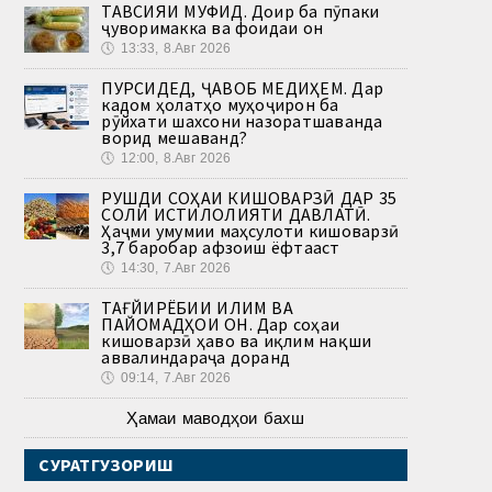
ТАВСИЯИ МУФИД. Доир ба пӯпаки
ҷуворимакка ва фоидаи он
🕔
13:33, 8.Авг 2026
ПУРСИДЕД, ҶАВОБ МЕДИҲЕМ. Дар
кадом ҳолатҳо муҳоҷирон ба
рӯйхати шахсони назоратшаванда
ворид мешаванд?
🕔
12:00, 8.Авг 2026
РУШДИ СОҲАИ КИШОВАРЗӢ ДАР 35
СОЛИ ИСТИҚЛОЛИЯТИ ДАВЛАТӢ.
Ҳаҷми умумии маҳсулоти кишоварзӣ
3,7 баробар афзоиш ёфтааст
🕔
14:30, 7.Авг 2026
ТАҒЙИРЁБИИ ИҚЛИМ ВА
ПАЙОМАДҲОИ ОН. Дар соҳаи
кишоварзӣ ҳаво ва иқлим нақши
аввалиндараҷа доранд
🕔
09:14, 7.Авг 2026
Ҳамаи маводҳои бахш
СУРАТГУЗОРИШ