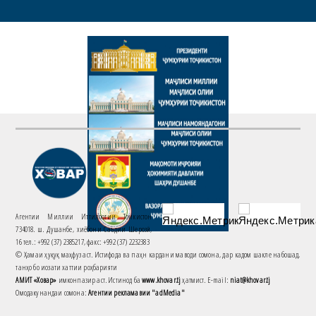
Агентии Миллии Иттилоотии Тоҷикистон
734018. ш. Душанбе, хиёбони Саъдии Шерозӣ,
16 тел.: +992 (37) 2385217, факс: +992 (37) 2232383
© Ҳамаи ҳуқуқ маҳфуз аст. Истифода ва паҳн кардани маводи сомона, дар кадом шакле набошад,
танҳо бо иҷозати хаттии роҳбарияти
АМИТ «Ховар»
имконпазир аст. Истинод ба
www.khovar.tj
ҳатмист. E-mail:
niat@khovar.tj
Омодакунандаи сомона:
Агентии рекламавии "adMedia"