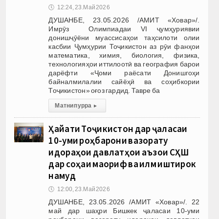
🕔
12:24, 23.Май 2026
ДУШАНБЕ, 23.05.2026 /АМИТ «Ховар»/.
Имрӯз Олимпиадаи VI ҷумҳуриявии
донишҷӯёни муассисаҳои таҳсилоти олии
касбии Ҷумҳурии Тоҷикистон аз рӯи фанҳои
математика, химия, биология, физика,
технологияҳои иттилоотӣ ва география барои
дарёфти «Ҷоми раёсати Донишгоҳи
байналмилалии сайёҳӣ ва соҳибкории
Тоҷикистон» оғоз гардид. Тавре ба
Матни пурра
▸
Ҳайати Тоҷикистон дар ҷаласаи
10-уми роҳбарони вазорату
идораҳои давлатҳои аъзои СҲШ
дар соҳаи маориф ва илм иштирок
намуд
🕔
12:00, 23.Май 2026
ДУШАНБЕ, 23.05.2026 /АМИТ «Ховар»/. 22
май дар шаҳри Бишкек ҷаласаи 10-уми