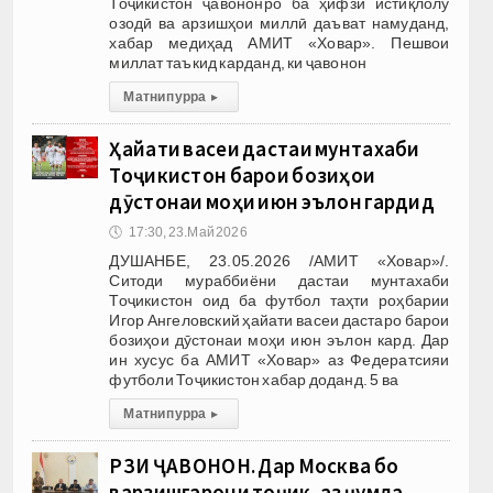
Тоҷикистон ҷавононро ба ҳифзи истиқлолу
озодӣ ва арзишҳои миллӣ даъват намуданд,
хабар медиҳад АМИТ «Ховар». Пешвои
миллат таъкид карданд, ки ҷавонон
Матни пурра
▸
Ҳайати васеи дастаи мунтахаби
Тоҷикистон барои бозиҳои
дӯстонаи моҳи июн эълон гардид
🕔
17:30, 23.Май 2026
ДУШАНБЕ, 23.05.2026 /АМИТ «Ховар»/.
Ситоди мураббиёни дастаи мунтахаби
Тоҷикистон оид ба футбол таҳти роҳбарии
Игор Ангеловский ҳайати васеи дастаро барои
бозиҳои дӯстонаи моҳи июн эълон кард. Дар
ин хусус ба АМИТ «Ховар» аз Федератсияи
футболи Тоҷикистон хабар доданд. 5 ва
Матни пурра
▸
РӮЗИ ҶАВОНОН. Дар Москва бо
варзишгарони тоҷик, аз ҷумла