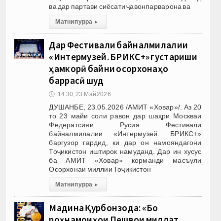
ва дар партави сиёсати ҷавонпарварона ва
Матни пурра
▸
Дар Фестивали байналмилалии
«Интермузей. БРИКС+» густариши
ҳамкорӣ байни осорхонаҳо
баррасӣ шуд
🕔
14:30, 23.Май 2026
ДУШАНБЕ, 23.05.2026 /АМИТ «Ховар»/. Аз 20
то 23 майи соли равон дар шаҳри Москваи
Федератсияи Русия Фестивали
байналмилалии «Интермузей. БРИКС+»
баргузор гардид, ки дар он намояндагони
Тоҷикистон иштирок намуданд. Дар ин хусус
ба АМИТ «Ховар» корманди масъули
Осорхонаи миллии Тоҷикистон
Матни пурра
▸
Мадина Қурбонзода: «Бо
роҳнамоиҳои Пешвои миллат