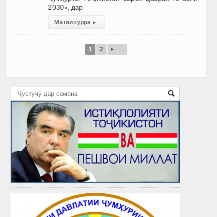
2030», дар
Матни пурра
▸
▸
1
2