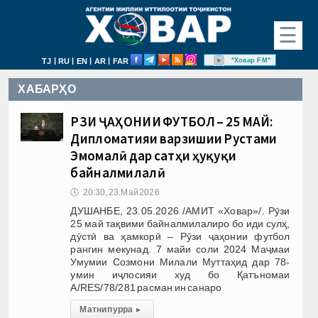
☰
|
|
|
|
"Ховар FM"
TJ
RU
EN
AR
FAR
ХАБАРҲО
РӮЗИ ҶАҲОНИИ ФУТБОЛ – 25 МАЙ:
Дипломатияи варзишии Рустами
Эмомалӣ дар сатҳи ҳуқуқи
байналмилалӣ
🕔
20:30, 23.Май 2026
ДУШАНБЕ, 23.05.2026 /АМИТ «Ховар»/. Рӯзи
25 май тақвими байналмилалиро бо иди сулҳ,
дӯстӣ ва ҳамкорӣ – Рӯзи ҷаҳонии футбол
рангин мекунад. 7 майи соли 2024 Маҷмаи
Умумии Созмони Милали Муттаҳид дар 78-
умин иҷлосияи худ бо Қатъномаи
A/RES/78/281 расман ин санаро
Матни пурра
▸