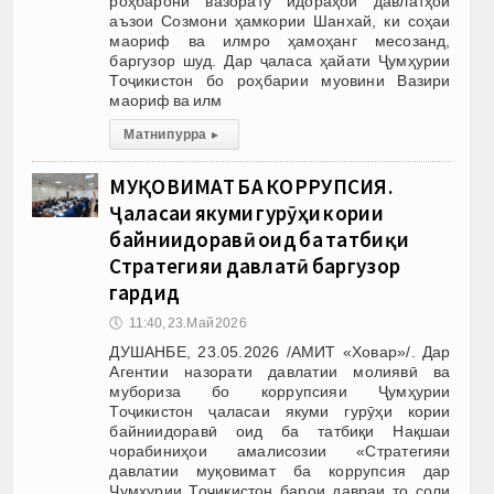
роҳбарони вазорату идораҳои давлатҳои
аъзои Созмони ҳамкории Шанхай, ки соҳаи
маориф ва илмро ҳамоҳанг месозанд,
баргузор шуд. Дар ҷаласа ҳайати Ҷумҳурии
Тоҷикистон бо роҳбарии муовини Вазири
маориф ва илм
Матни пурра
▸
МУҚОВИМАТ БА КОРРУПСИЯ.
Ҷаласаи якуми гурӯҳи кории
байниидоравӣ оид ба татбиқи
Стратегияи давлатӣ баргузор
гардид
🕔
11:40, 23.Май 2026
ДУШАНБЕ, 23.05.2026 /АМИТ «Ховар»/. Дар
Агентии назорати давлатии молиявӣ ва
мубориза бо коррупсияи Ҷумҳурии
Тоҷикистон ҷаласаи якуми гурӯҳи кории
байниидоравӣ оид ба татбиқи Нақшаи
чорабиниҳои амалисозии «Стратегияи
давлатии муқовимат ба коррупсия дар
Ҷумҳурии Тоҷикистон барои давраи то соли