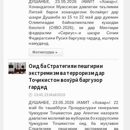
ДУШАНБЕ, 23.05.2026 /АМИТ «Ховар»/.
Хонандагони Муассисаи давлатии таълимии
Литсей барои хонандагони болаёқат дар
шаҳри Душанбе аз 15 то 22 май дар дуюмин
Олимпиадаи байналмилалии кушодаи
биологӣ (OIBO-2026), ки дар Минтақаи
федералии «Сириус»-и шаҳри Сочии
Федератсияи Русия баргузор гардид, иштирок
намуданд.
Матни пурра
▸
Оид ба Стратегияи пешгирии
экстремизм ва терроризм дар
Тоҷикистон вохӯрӣ баргузор
гардид
🕔
13:40, 23.Май 2026
ДУШАНБЕ, 23.05.2026 /АМИТ «Ховар»/. 22
май бо ташаббуси Прокуратураи генералии
Ҷумҳурии Тоҷикистон дар Агентии назорати
давлатии молиявӣ ва мубориза бо коррупсияи
Ҷумҳурии Тоҷикистон оид ба муҳтавои
Стратегияи пешгирии экстремизм ва