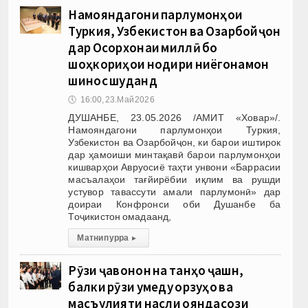
Намояндагони парлумонҳои
Туркия, Узбекистон ва Озарбойҷон
дар Осорхонаи миллӣ бо
шоҳкориҳои нодири ниёгонамон
шинос шуданд
🕔
16:00, 23.Май 2026
ДУШАНБЕ, 23.05.2026 /АМИТ «Ховар»/.
Намояндагони парлумонҳои Туркия,
Узбекистон ва Озарбойҷон, ки барои иштирок
дар ҳамоиши минтақавӣ барои парлумонҳои
кишварҳои Авруосиё таҳти унвони «Баррасии
масъалаҳои тағйирёбии иқлим ва рушди
устувор тавассути амали парлумонӣ» дар
доираи Конфронси оби Душанбе ба
Тоҷикистон омадаанд,
Матни пурра
▸
Рӯзи ҷавонон на танҳо ҷашн,
балки рӯзи умеду орзуҳо ва
масъулияти насли ояндасози