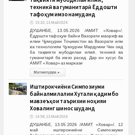
техникӣ ва гуманитарӣ Ёддошти
тафоҳум имзо намуданд
🕔
15:20, 13.Май 2026
ДУШАНБЕ, 13.05.2026 /АМИТ «Ховар»/.
Ёддошти тафоҳум байни Вазорати маориф ва
илми Ҷумҳурии Тоҷикистон ва Вазорати илм
ва технологияи Ҷумҳурии Мардумии Чин оид
ба тақвияти мубодилаи илмӣ, техникӣ ва
гуманитарӣ ба имзо расид. Дар ин хусус ба
АМИТ «Ховар» аз маркази
Матни пурра
▸
Иштирокчиёни Симпозиуми
байналмилалии Хутали қадим бо
мавзеъҳои таърихии ноҳияи
Ховалинг шинос шуданд
🕔
14:58, 13.Май 2026
ДУШАНБЕ, 13.05.2026 /АМИТ «Ховар»/. 12
май иштирокчиёни Симпозиуми