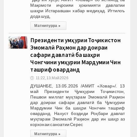
Мақомоти иҷроияи ҳокимияти давлатии
шаҳри Истаравшан хабар медиҳад. Иттилоъ
дода шуд,
Матни пурра
▸
Президенти Ҷумҳурии Тоҷикистон
Эмомалӣ Раҳмон дар доираи
сафари давлатӣ ба шаҳри
Чонгчини Ҷумҳурии Мардумии Чин
ташриф оварданд
🕔
11:22, 13.Май 2026
ДУШАНБЕ, 13.05.2026 /АМИТ «Ховар»/. 13
май Президенти Ҷумҳурии Тоҷикистон,
Пешвои миллат муҳтарам Эмомалӣ Раҳмон
дар доираи сафари давлатӣ ба Ҷумҳурии
Мардумии Чин ба шаҳри Чонгчин ташриф
оварданд. Нахуст боздиди Роҳбари давлат
муҳтарам Эмомалӣ Раҳмон дар ин шаҳр аз
корхонаи саноатии Серес
Матни пурра
▸