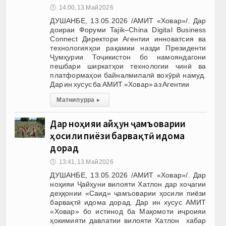
🕔
14:00, 13.Май 2026
ДУШАНБЕ, 13.05.2026 /АМИТ «Ховар»/. Дар
доираи Форуми Tajik–China Digital Business
Connect Директори Агентии инноватсия ва
технологияҳои рақамии назди Президенти
Ҷумҳурии Тоҷикистон бо намояндагони
пешбари ширкатҳои технологии чинӣ ва
платформаҳои байналмилалӣ вохӯрӣ намуд.
Дар ин хусус ба АМИТ «Ховар» аз Агентии
Матни пурра
▸
Дар ноҳияи Ҷайҳун ҷамъоварии
ҳосили пиёзи барвақтӣ идома
дорад
🕔
13:41, 13.Май 2026
ДУШАНБЕ, 13.05.2026 /АМИТ «Ховар»/. Дар
ноҳияи Ҷайҳуни вилояти Хатлон дар хоҷагии
деҳқонии «Саид» ҷамъоварии ҳосили пиёзи
барвақтӣ идома дорад. Дар ин хусус АМИТ
«Ховар» бо истинод ба Мақомоти иҷроияи
ҳокимияти давлатии вилояти Хатлон хабар