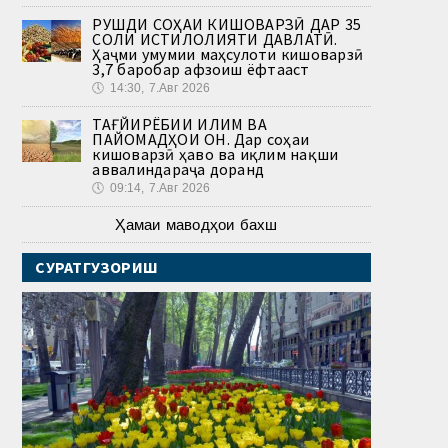
РУШДИ СОҲАИ КИШОВАРЗӢ ДАР 35
СОЛИ ИСТИҚЛОЛИЯТИ ДАВЛАТӢ.
Ҳаҷми умумии маҳсулоти кишоварзӣ
3,7 баробар афзоиш ёфтааст
🕔
14:30, 7.Авг 2026
ТАҒЙИРЁБИИ ИҚЛИМ ВА
ПАЙОМАДҲОИ ОН. Дар соҳаи
кишоварзӣ ҳаво ва иқлим нақши
аввалиндараҷа доранд
🕔
09:14, 7.Авг 2026
Ҳамаи маводҳои бахш
СУРАТГУЗОРИШ