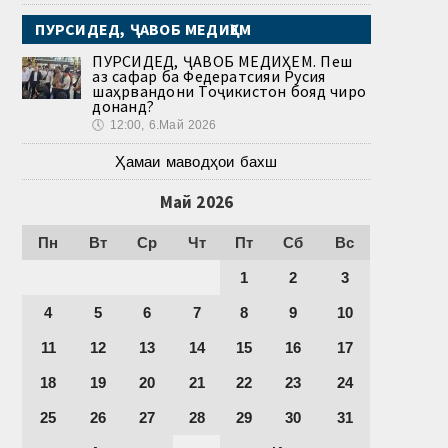
ПУРСИДЕД, ҶАВОБ МЕДИҲЕМ
ПУРСИДЕД, ҶАВОБ МЕДИҲЕМ. Пеш
аз сафар ба Федератсияи Русия
шаҳрвандони Тоҷикистон бояд чиро
донанд?
🕔
12:00, 6.Май 2026
Ҳамаи маводҳои бахш
Май 2026
Пн
Вт
Ср
Чт
Пт
Сб
Вс
1
2
3
4
5
6
7
8
9
10
11
12
13
14
15
16
17
18
19
20
21
22
23
24
25
26
27
28
29
30
31