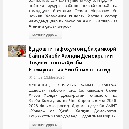
байналмилалӣ таҳти унвони «Хутали қадим —
пойгоҳи зуҳури забони тоҷикӣ-форсӣ ва
тамаддуни бостонии Осиёи Марказӣ» ба
ноҳияи Ховалинги вилояти Хатлон сафар
намуданд. Дар ин хусус ба АМИТ «Ховар» аз
Агентии ҳифзи мероси
Матни пурра
▸
Ёддошти тафоҳум оид ба ҳамкорӣ
байни Ҳизби Халқии Демократии
Тоҷикистон ва Ҳизби
Коммунистии Чин ба имзо расид
🕔
14:39, 13.Май 2026
ДУШАНБЕ, 13.05.2026 /АМИТ «Ховар»/.
Ёддошти тафоҳум оид ба ҳамкорӣ байни
Ҳизби Халқии Демократии Тоҷикистон ва
Ҳизби Коммунистии Чин барои солҳои 2026-
2028 ба имзо расид. Дар ин хусус ба АМИТ
«Ховар» аз Ҳизби Халқии Демократии
Тоҷикистон хабар доданд. Ёддошти мазкур 12
Матни пурра
▸