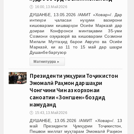
🕔
16:00, 13.Май 2026
ДУШАНБЕ, 13.05.2026 /АМИТ «Ховар»/. Дар
интиҳои ҷаласаи нуҳуми вазирони
кишоварзии кишварҳои Осиёи Марказӣ дар
доираи Конфронси минтақавии 35-уми
Созмони озуқаворӣ ва кишоварзии Созмони
Милали Муттаҳид барои Аврупо ва Осиёи
Марказӣ, ки аз 11 то 15 май дар шаҳри
Душанбе баргузор
Матни пурра
▸
Президенти Ҷумҳурии Тоҷикистон
Эмомалӣ Раҳмон дар шаҳри
Чонгчини Чин аз корхонаи
саноатии «Зонгшен» боздид
намуданд
🕔
15:43, 13.Май 2026
ДУШАНБЕ, 13.05.2026 /АМИТ «Ховар»/. 13
май Президенти Ҷумҳурии Тоҷикистон,
Пешвои миллат муҳтарам Эмомалӣ Раҳмон