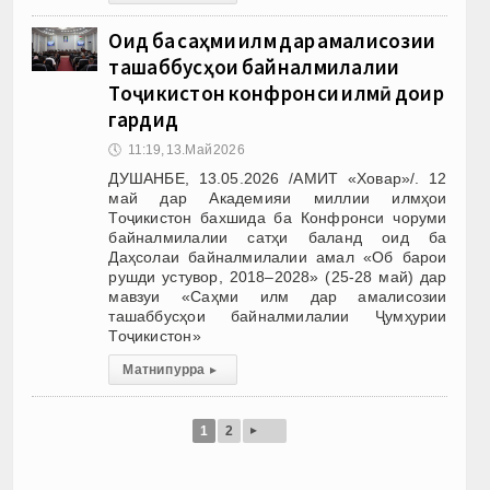
Оид ба саҳми илм дар амалисозии
ташаббусҳои байналмилалии
Тоҷикистон конфронси илмӣ доир
гардид
🕔
11:19, 13.Май 2026
ДУШАНБЕ, 13.05.2026 /АМИТ «Ховар»/. 12
май дар Академияи миллии илмҳои
Тоҷикистон бахшида ба Конфронси чоруми
байналмилалии сатҳи баланд оид ба
Даҳсолаи байналмилалии амал «Об барои
рушди устувор, 2018–2028» (25-28 май) дар
мавзуи «Саҳми илм дар амалисозии
ташаббусҳои байналмилалии Ҷумҳурии
Тоҷикистон»
Матни пурра
▸
▸
1
2