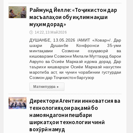
Раймунд Йелле: «Тоҷикистон дар
масъалаҳои обу иқлим нақши
муҳим дорад»
🕔
14:22, 13.Май 2026
ДУШАНБЕ, 13.05.2026 /АМИТ «Ховар»/. Дар
шаҳри Душанбе Конфронси 35-уми
минтақавии Созмони озуқаворӣ ва
кишоварзии Созмони Милали Муттаҳид барои
Аврупо ва Осиёи Марказӣ идома дорад. Дар
таърихи кишварҳои Осиёи Марказӣ нахустин
маротиба аст, ки чунин чорабинии густурдаи
Созмон дар Тоҷикистон баргузор
Матни пурра
▸
Директори Агентии инноватсия ва
технологияҳои рақамӣ бо
намояндагони пешбари
ширкатҳои технологии чинӣ
вохӯрӣ намуд