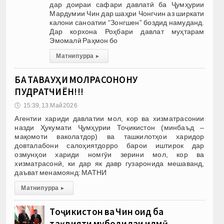
дар доираи сафари давлатӣ ба Ҷумҳурии
Мардумии Чин дар шаҳри Чонгчин аз ширкати
калони саноатии “Зонгшен” боздид намуданд.
Дар корхона Роҳбари давлат муҳтарам
Эмомалӣ Раҳмон бо
Матни пурра
▸
БА ТАВАҶҶУҲИ МОЛРАСОНОНУ
ПУДРАТЧИЁН!!!
🕔
15:39, 13.Май 2026
Агентии хариди давлатии мол, кор ва хизматрасонии
назди Ҳукумати Ҷумҳурии Тоҷикистон (минбаъд –
мақомоти ваколатдор) ва ташкилотҳои харидор
довталабони салоҳиятдорро барои иштирок дар
озмунҳои хариди номгӯи зерини мол, кор ва
хизматрасонӣ, ки дар як давр гузаронида мешаванд,
даъват менамоянд: МАТНИ
Матни пурра
▸
Тоҷикистон ва Чин оид ба
тақвияти мубодилаи илмӣ,