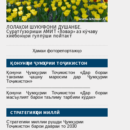
ЛОЛАҲОИ ШУКУФОНИ ДУШАНБЕ.
Суратгузориши АМИТ «Ховар» аз кӯчаву
хиёбонҳои гулпӯши пойтахт
Ҳамаи фоторепортажҳо
ҚОНУНҲОИ ҶУМҲУРИИ ТОҶИКИСТОН
Қонуни Ҷумҳурии Тоҷикистон «Дар бораи
танзими ҷашну маросим дар Ҷумҳурии
Тоҷикистон»
___________________________________
Қонуни Ҷумҳурии Тоҷикистон «Дар бораи
масъулият барои таълиму тарбияи кӯдак»
СТРАТЕГИЯҲОИ МИЛЛӢ
Стратегияи миллии рушди Ҷумҳурии
Тоҷикистон барои давраи то 2030