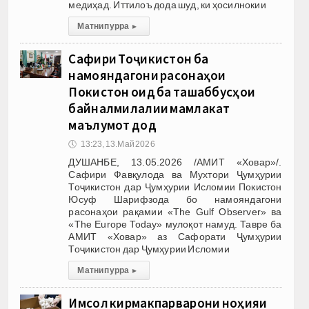
медиҳад. Иттилоъ дода шуд, ки ҳосилнокии
Матни пурра
▸
Сафири Тоҷикистон ба
намояндагони расонаҳои
Покистон оид ба ташаббусҳои
байналмилалии мамлакат
маълумот дод
🕔
13:23, 13.Май 2026
ДУШАНБЕ, 13.05.2026 /АМИТ «Ховар»/.
Сафири Фавқулода ва Мухтори Ҷумҳурии
Тоҷикистон дар Ҷумҳурии Исломии Покистон
Юсуф Шарифзода бо намояндагони
расонаҳои рақамии «The Gulf Observer» ва
«The Europe Today» мулоқот намуд. Тавре ба
АМИТ «Ховар» аз Сафорати Ҷумҳурии
Тоҷикистон дар Ҷумҳурии Исломии
Матни пурра
▸
Имсол кирмакпарварони ноҳияи