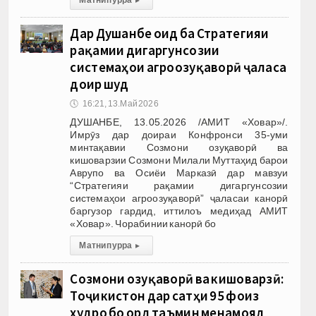
Дар Душанбе оид ба Стратегияи
рақамии дигаргунсозии
системаҳои агроозуқаворӣ ҷаласа
доир шуд
🕔
16:21, 13.Май 2026
ДУШАНБЕ, 13.05.2026 /АМИТ «Ховар»/.
Имрӯз дар доираи Конфронси 35-уми
минтақавии Созмони озуқаворӣ ва
кишоварзии Созмони Милали Муттаҳид барои
Аврупо ва Осиёи Марказӣ дар мавзуи
“Стратегияи рақамии дигаргунсозии
системаҳои агроозуқаворӣ” ҷаласаи канорӣ
баргузор гардид, иттилоъ медиҳад АМИТ
«Ховар». Чорабинии канорӣ бо
Матни пурра
▸
Созмони озуқаворӣ ва кишоварзӣ:
Тоҷикистон дар сатҳи 95 фоиз
худро бо орд таъмин менамояд