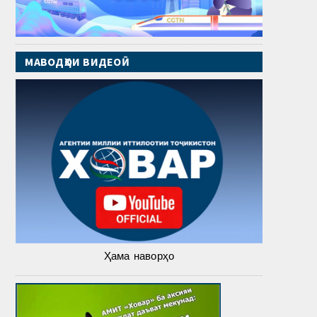
МАВОДҲОИ ВИДЕОӢ
Ҳама наворҳо