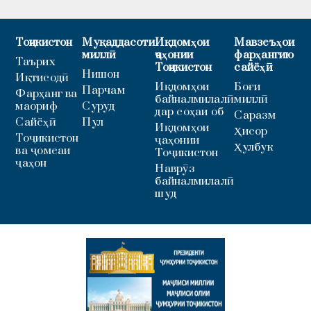
Тоҷикистон
Муқаддасоти
Иқдомҳои
Мавзеъҳои
миллӣ
ҷаҳонии
фарҳангию
Таърих
Тоҷикистон
сайёҳӣ
Нишон
Иқтисодӣ
Иқдомҳои
Боғи
Парчам
Фарҳанг ва
байналмилалӣ
миллӣ
маориф
Суруд
дар соҳаи об
Саразм
Сайёҳӣ
Пул
Иқдомҳои
Ҳисор
Тоҷикистон
ҷаҳонии
Ҳулбук
ва ҷомеаи
Тоҷикистон
ҷаҳон
Наврӯз
байналмилалӣ
шуд