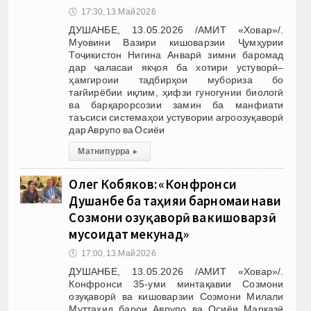
🕔
17:30, 13.Май 2026
ДУШАНБЕ, 13.05.2026 /АМИТ «Ховар»/.
Муовини Вазири кишоварзии Ҷумҳурии
Тоҷикистон Нигина Анварӣ зимни баромад
дар ҷаласаи якҷоя ба хотири устуворӣ–
ҳамгироии тадбирҳои мубориза бо
тағйирёбии иқлим, ҳифзи гуногунии биологӣ
ва барқарорсозии замин ба манфиати
таъсиси системаҳои устувории агроозуқаворӣ
дар Аврупо ва Осиёи
Матни пурра
▸
Олег Кобяков: «Конфронси
Душанбе ба таҳияи барномаи нави
Созмони озуқаворӣ ва кишоварзӣ
мусоидат мекунад»
🕔
17:00, 13.Май 2026
ДУШАНБЕ, 13.05.2026 /АМИТ «Ховар»/.
Конфронси 35-уми минтақавии Созмони
озуқаворӣ ва кишоварзии Созмони Милали
Муттаҳид барои Аврупо ва Осиёи Марказӣ