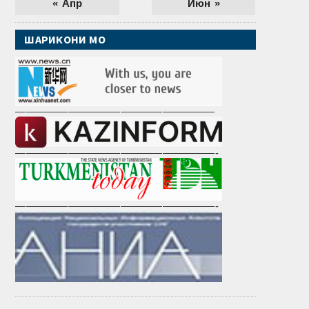
« Апр
Июн »
ШАРИКОНИ МО
———————————————————
———————————————————-
———————————————————-