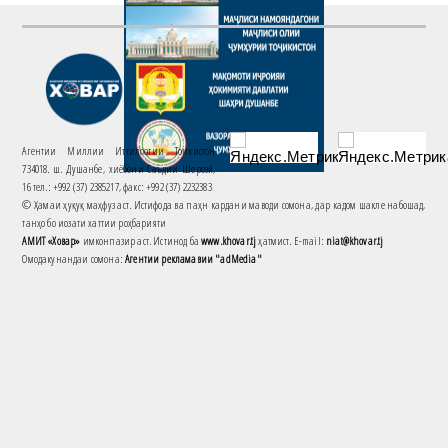
Агентии Миллии Иттилоотии Тоҷикистон
734018. ш. Душанбе, хиёбони Саъдии Шерозӣ,
16 тел.: +992 (37) 2385217, факс: +992 (37) 2232383
© Ҳамаи ҳуқуқ маҳфуз аст. Истифода ва паҳн кардани маводи сомона, дар кадом шакле набошад,
танҳо бо иҷозати хаттии роҳбарияти
АМИТ «Ховар»
имконпазир аст. Истинод ба
www.khovar.tj
ҳатмист. E-mail:
niat@khovar.tj
Омодакунандаи сомона:
Агентии рекламавии "adMedia"