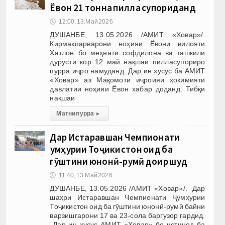
Ёвон 21 тонна пилла супориданд
🕔
12:00, 13.Май 2026
ДУШАНБЕ, 13.05.2026 /АМИТ «Ховар»/.
Кирмакпарварони ноҳияи Ёвони вилояти
Хатлон бо меҳнати софдилона ва ташкили
дурусти кор 12 май нақшаи пилласупориро
пурра иҷро намуданд. Дар ин хусус ба АМИТ
«Ховар» аз Мақомоти иҷроияи ҳокимияти
давлатии ноҳияи Ёвон хабар доданд. Тибқи
нақшаи
Матни пурра
▸
Дар Истаравшан Чемпионати
Ҷумҳурии Тоҷикистон оид ба
гӯштини юнонӣ-румӣ доир шуд
🕔
11:40, 13.Май 2026
ДУШАНБЕ, 13.05.2026 /АМИТ «Ховар»/. Дар
шаҳри Истаравшан Чемпионати Ҷумҳурии
Тоҷикистон оид ба гӯштини юнонӣ-румӣ байни
варзишгарони 17 ва 23-сола баргузор гардид.
Дар ин хусус АМИТ «Ховар» бо истинод ба