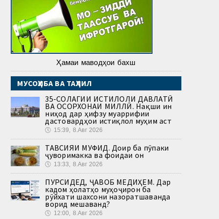
Ҳамаи маводҳои бахш
МУСОҲИБА ВА ТАҲЛИЛ
35-СОЛАГИИ ИСТИҚЛОЛИ ДАВЛАТӢ
ВА ОСОРХОНАИ МИЛЛӢ. Нақши ин
ниҳод дар ҳифзу муаррифии
дастовардҳои истиқлол муҳим аст
🕔
15:39, 8.Авг 2026
ТАВСИЯИ МУФИД. Доир ба пӯпаки
ҷуворимакка ва фоидаи он
🕔
13:33, 8.Авг 2026
ПУРСИДЕД, ҶАВОБ МЕДИҲЕМ. Дар
кадом ҳолатҳо муҳоҷирон ба
рӯйхати шахсони назоратшаванда
ворид мешаванд?
🕔
12:00, 8.Авг 2026