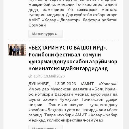
мавқеи байналмилалии Тоҷикистонро тақвият
дода, ҳамкориро бо кишварҳои минтақа
густариш медиҳад. Дар суҳбат бо хабарнигори
АМИТ «Ховар» Директори Дафтари робитаи
Созмони
Матни пурра
▸
«БЕҲТАРИН УСТО ВА ШОГИРД».
Ғолибони фестивал-озмуни
ҳунармандону косибон аз рӯйи чор
номинатсия муайян гардиданд
🕔
16:40, 13.Май 2026
ДУШАНБЕ, 13.05.2026 /АМИТ «Ховар»/.
Имрӯз дар Муассисаи давлатии «Боғи Ирам»
бо ибтикори Вазорати меҳнат, муҳоҷират ва
шуғли аҳолии Ҷумҳурии Тоҷикистон даври
ниҳоии Фестивал–озмуни ҳунармандону
косибон «Беҳтарин усто ва шогирд» ҷамъбаст
гардид. Тавре мухбири АМИТ «Ховар» хабар
медиҳад, ғолибони фестивал-озмун аз
Матни пурра
▸