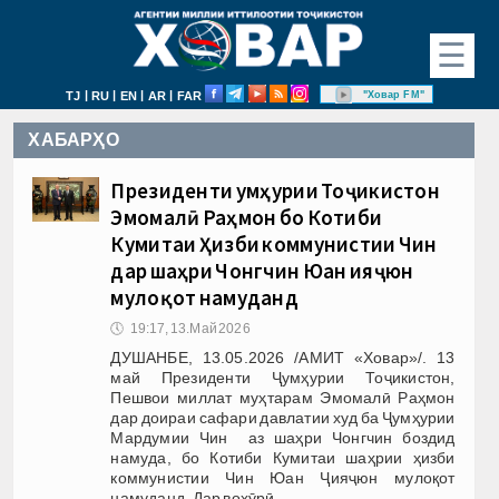
☰
|
|
|
|
"Ховар FM"
TJ
RU
EN
AR
FAR
ХАБАРҲО
Президенти Ҷумҳурии Тоҷикистон
Эмомалӣ Раҳмон бо Котиби
Кумитаи Ҳизби коммунистии Чин
дар шаҳри Чонгчин Юан Ҷияҷюн
мулоқот намуданд
🕔
19:17, 13.Май 2026
ДУШАНБЕ, 13.05.2026 /АМИТ «Ховар»/. 13
май Президенти Ҷумҳурии Тоҷикистон,
Пешвои миллат муҳтарам Эмомалӣ Раҳмон
дар доираи сафари давлатии худ ба Ҷумҳурии
Мардумии Чин аз шаҳри Чонгчин боздид
намуда, бо Котиби Кумитаи шаҳрии ҳизби
коммунистии Чин Юан Ҷияҷюн мулоқот
намуданд. Дар вохӯрӣ