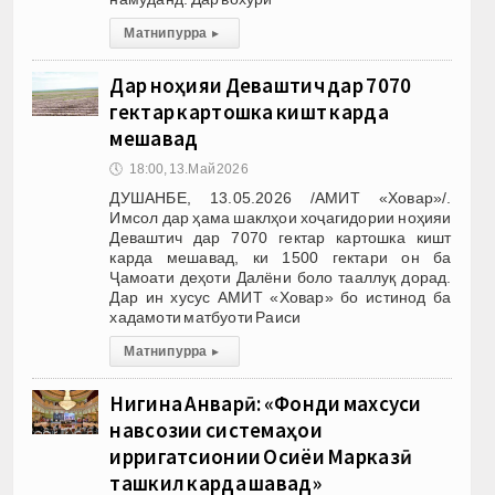
Матни пурра
▸
Дар ноҳияи Деваштич дар 7070
гектар картошка кишт карда
мешавад
🕔
18:00, 13.Май 2026
ДУШАНБЕ, 13.05.2026 /АМИТ «Ховар»/.
Имсол дар ҳама шаклҳои хоҷагидории ноҳияи
Деваштич дар 7070 гектар картошка кишт
карда мешавад, ки 1500 гектари он ба
Ҷамоати деҳоти Далёни боло тааллуқ дорад.
Дар ин хусус АМИТ «Ховар» бо истинод ба
хадамоти матбуоти Раиси
Матни пурра
▸
Нигина Анварӣ: «Фонди махсуси
навсозии системаҳои
ирригатсионии Осиёи Марказӣ
ташкил карда шавад»